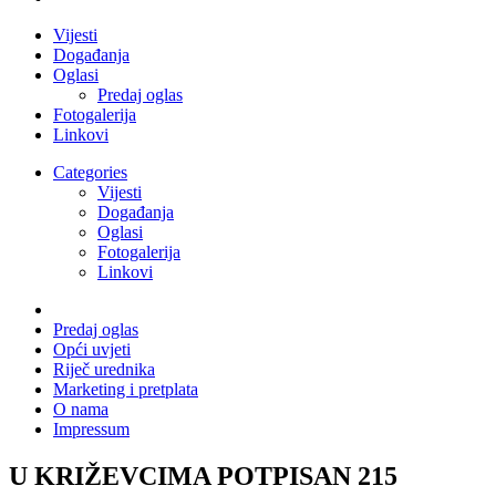
Vijesti
Događanja
Oglasi
Predaj oglas
Fotogalerija
Linkovi
Categories
Vijesti
Događanja
Oglasi
Fotogalerija
Linkovi
Predaj oglas
Opći uvjeti
Riječ urednika
Marketing i pretplata
O nama
Impressum
U KRIŽEVCIMA POTPISAN 215