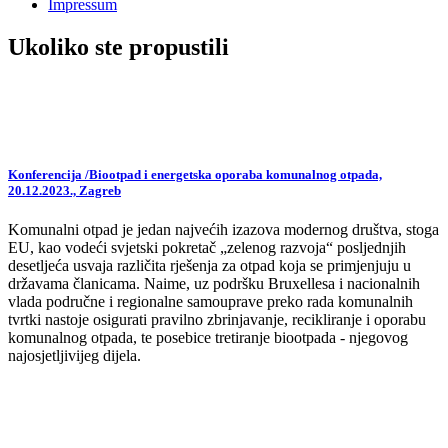
Impressum
Ukoliko ste propustili
Konferencija /Biootpad i energetska oporaba komunalnog otpada,
20.12.2023., Zagreb
Komunalni otpad je jedan najvećih izazova modernog društva, stoga
EU, kao vodeći svjetski pokretač „zelenog razvoja“ posljednjih
desetljeća usvaja različita rješenja za otpad koja se primjenjuju u
državama članicama. Naime, uz podršku Bruxellesa i nacionalnih
vlada područne i regionalne samouprave preko rada komunalnih
tvrtki nastoje osigurati pravilno zbrinjavanje, recikliranje i oporabu
komunalnog otpada, te posebice tretiranje biootpada - njegovog
najosjetljivijeg dijela.