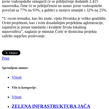
javne vodoopskrbe omogućit će se priključenje dodatnih 2.415
stanovnika, čime će se priključenost na sustav javne vodoopskrbe
povećati sa 77% na 93%, a gubitci u sustavu smanjiti s 32% na 25%.
“U ovom trenutku, kao što znate, cijela Hrvatska je veliko gradilište.
Ovim projektom, kao i svim dosadašnjim projektima aglomeracije,
zajamčen je porast standarda i kvalitete života lokalnog
stanovništva”, naglasio je ministar Ćorić te dionicima projekta
zaželio uspješno poslovanje.
Print
Spremljeno unutar:
Vijesti
Više iz kategorije:
Vijesti
ZELENA INFRASTRUKTURA JAČA