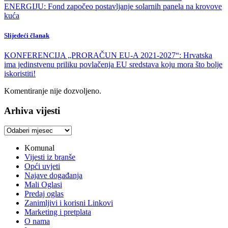
ENERGIJU: Fond započeo postavljanje solarnih panela na krovove
kuća
Slijedeći članak
KONFERENCIJA „PRORAČUN EU-A 2021-2027“: Hrvatska
ima jedinstvenu priliku povlačenja EU sredstava koju mora što bolje
iskoristiti!
Komentiranje nije dozvoljeno.
Arhiva vijesti
Arhiva
vijesti
Komunal
Vijesti iz branše
Opći uvjeti
Najave događanja
Mali Oglasi
Predaj oglas
Zanimljivi i korisni Linkovi
Marketing i pretplata
O nama