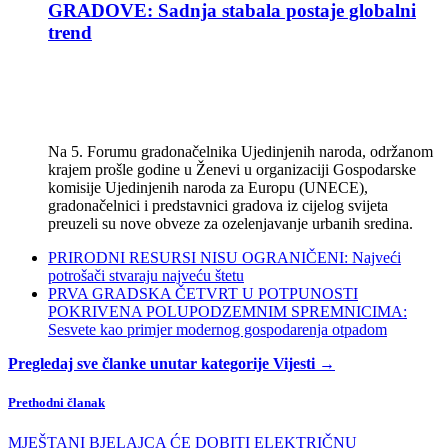
GRADOVE: Sadnja stabala postaje globalni
trend
Na 5. Forumu gradonačelnika Ujedinjenih naroda, održanom
krajem prošle godine u Ženevi u organizaciji Gospodarske
komisije Ujedinjenih naroda za Europu (UNECE),
gradonačelnici i predstavnici gradova iz cijelog svijeta
preuzeli su nove obveze za ozelenjavanje urbanih sredina.
PRIRODNI RESURSI NISU OGRANIČENI: Najveći
potrošači stvaraju najveću štetu
PRVA GRADSKA ČETVRT U POTPUNOSTI
POKRIVENA POLUPODZEMNIM SPREMNICIMA:
Sesvete kao primjer modernog gospodarenja otpadom
Pregledaj sve članke unutar kategorije Vijesti →
Prethodni članak
MJEŠTANI BJELAJCA ĆE DOBITI ELEKTRIČNU