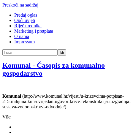
Preskoči na sadržaj
Predaj oglas
Opći uvjeti
Riječ urednika
Marketing i pretplata
O nama
Impressum
Idi
Komunal
-
Časopis za komunalno
gospodarstvo
Komunal
(http://www.komunal.hr/vijesti/u-krizevcima-potpisan-
215-milijuna-kuna-vrijedan-ugovor-krece-rekonstrukcija-i-izgradnja-
sustava-vodoopskrbe-i-odvodnje/)
Više