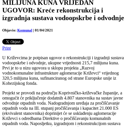
MILIJUNA KUNA VRIJEDAN
UGOVOR: Kreće rekonstrukcija i
izgradnja sustava vodoopskrbe i odvodnje
Objavio:
Komunal
|
01/04/2021
Print
U Križevcima je potpisan ugovor o rekonstrukciji i izgradnji sustava
vodoopskrbe i odvodnje, ukupne vrijednosti 215,7 milijuna kuna.
Prvi je to u nizu ugovora u sklopu projekta „Razvoj
vodnokomunalne infrastrukture aglomeracije Križevci“ vrijednog
320,5 milijuna kuna, sufinanciranog od strane Europske unije iz
Kohezijskog fonda.
Projekt se provodi na području Koprivničko-križevačke županije, a
omogućit će priključenje dodatnih 4.807 stanovnika na sustav javne
odvodnje otpadnih voda. Nadogradnjom uređaja za pročišćavanje
otpadnih voda na III. stupanj pročišćavanja i kapacitet 21.000 ES
(ekvivalent stanovnika) doprinijet će se usklađenju aglomeracije
Križevci s odredbama Direktive o pročišćavanju komunalnih
otpadnih voda. Naposljetku, izgradnjom i rekonstrukcijom sustava