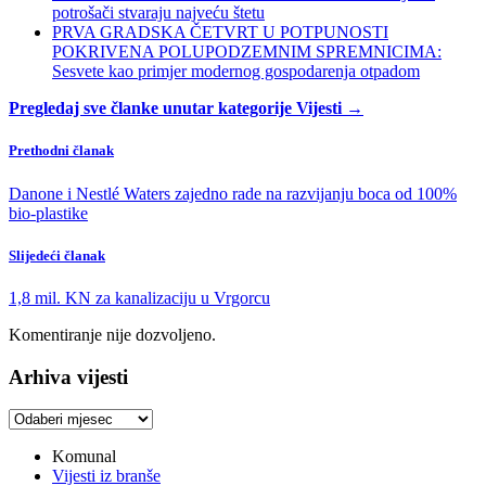
potrošači stvaraju najveću štetu
PRVA GRADSKA ČETVRT U POTPUNOSTI
POKRIVENA POLUPODZEMNIM SPREMNICIMA:
Sesvete kao primjer modernog gospodarenja otpadom
Pregledaj sve članke unutar kategorije Vijesti →
Prethodni članak
Danone i Nestlé Waters zajedno rade na razvijanju boca od 100%
bio-plastike
Slijedeći članak
1,8 mil. KN za kanalizaciju u Vrgorcu
Komentiranje nije dozvoljeno.
Arhiva vijesti
Arhiva
vijesti
Komunal
Vijesti iz branše