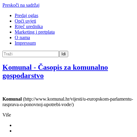
Preskoči na sadržaj
Predaj oglas
Opći uvjeti
Riječ urednika
Marketing i pretplata
O nama
Impressum
Idi
Komunal
-
Časopis za komunalno
gospodarstvo
Komunal
(http://www.komunal.hr/vijesti/u-europskom-parlamentu-
rasprava-o-ponovnoj-upotrebi-vode/)
Više