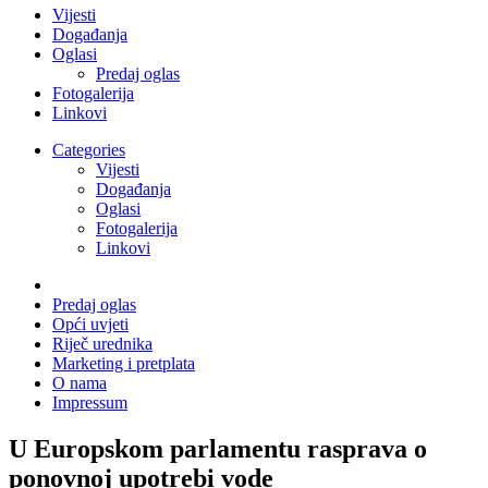
Vijesti
Događanja
Oglasi
Predaj oglas
Fotogalerija
Linkovi
Categories
Vijesti
Događanja
Oglasi
Fotogalerija
Linkovi
Predaj oglas
Opći uvjeti
Riječ urednika
Marketing i pretplata
O nama
Impressum
U Europskom parlamentu rasprava o
ponovnoj upotrebi vode