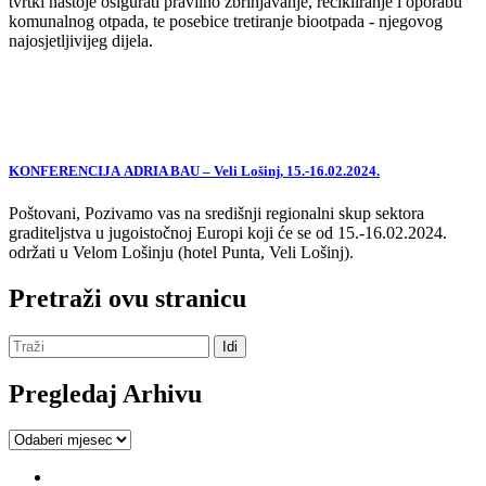
tvrtki nastoje osigurati pravilno zbrinjavanje, recikliranje i oporabu
komunalnog otpada, te posebice tretiranje biootpada - njegovog
najosjetljivijeg dijela.
KONFERENCIJA ADRIA BAU – Veli Lošinj, 15.-16.02.2024.
Poštovani, Pozivamo vas na središnji regionalni skup sektora
graditeljstva u jugoistočnoj Europi koji će se od 15.-16.02.2024.
održati u Velom Lošinju (hotel Punta, Veli Lošinj).
Pretraži ovu stranicu
Pregledaj Arhivu
Pregledaj
Arhivu