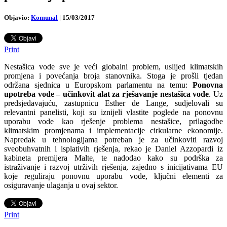
Objavio:
Komunal
|
15/03/2017
Print
Nestašica vode sve je veći globalni problem, uslijed klimatskih
promjena i povećanja broja stanovnika. Stoga je prošli tjedan
održana sjednica u Europskom parlamentu na temu:
Ponovna
upotreba vode – učinkovit alat za rješavanje nestašica vode
. Uz
predsjedavajuću, zastupnicu Esther de Lange, sudjelovali su
relevantni panelisti, koji su iznijeli vlastite poglede na ponovnu
uporabu vode kao rješenje problema nestašice, prilagodbe
klimatskim promjenama i implementacije cirkularne ekonomije.
Napredak u tehnologijama potreban je za učinkoviti razvoj
sveobuhvatnih i isplativih rješenja, rekao je Daniel Azzopardi iz
kabineta premijera Malte, te nadodao kako su podrška za
istraživanje i razvoj utrživih rješenja, zajedno s inicijativama EU
koje reguliraju ponovnu uporabu vode, ključni elementi za
osiguravanje ulaganja u ovaj sektor.
Print