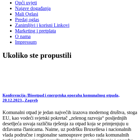
Opći uvjeti
Najave događanja
Mali Oglasi
Predaj oglas
Zanimljivi i korisni Linkovi
Marketing i pretplata
O nama
Impressum
Ukoliko ste propustili
Konferencija /Biootpad i energetska oporaba komunalnog otpada,
20.12.2023., Zagreb
Komunalni otpad je jedan najvećih izazova modernog društva, stoga
EU, kao vodeći svjetski pokretač „zelenog razvoja“ posljednjih
desetljeća usvaja različita rješenja za otpad koja se primjenjuju u
državama članicama. Naime, uz podršku Bruxellesa i nacionalnih
vlada područne i regionalne samouprave preko rada komunalnih