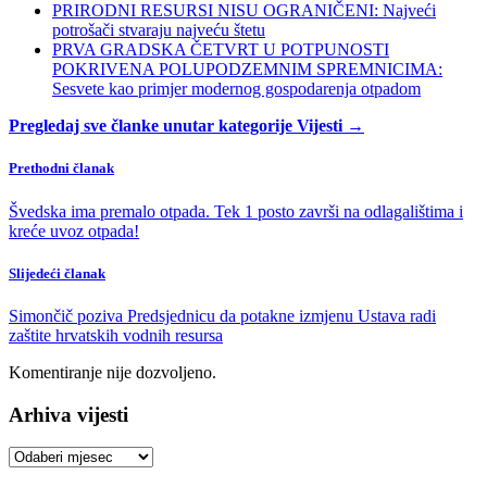
PRIRODNI RESURSI NISU OGRANIČENI: Najveći
potrošači stvaraju najveću štetu
PRVA GRADSKA ČETVRT U POTPUNOSTI
POKRIVENA POLUPODZEMNIM SPREMNICIMA:
Sesvete kao primjer modernog gospodarenja otpadom
Pregledaj sve članke unutar kategorije Vijesti →
Prethodni članak
Švedska ima premalo otpada. Tek 1 posto završi na odlagalištima i
kreće uvoz otpada!
Slijedeći članak
Simončič poziva Predsjednicu da potakne izmjenu Ustava radi
zaštite hrvatskih vodnih resursa
Komentiranje nije dozvoljeno.
Arhiva vijesti
Arhiva
vijesti