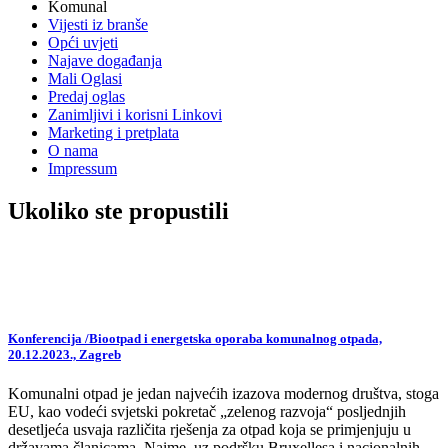
Komunal
Vijesti iz branše
Opći uvjeti
Najave događanja
Mali Oglasi
Predaj oglas
Zanimljivi i korisni Linkovi
Marketing i pretplata
O nama
Impressum
Ukoliko ste propustili
Konferencija /Biootpad i energetska oporaba komunalnog otpada,
20.12.2023., Zagreb
Komunalni otpad je jedan najvećih izazova modernog društva, stoga
EU, kao vodeći svjetski pokretač „zelenog razvoja“ posljednjih
desetljeća usvaja različita rješenja za otpad koja se primjenjuju u
državama članicama. Naime, uz podršku Bruxellesa i nacionalnih