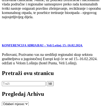
vlada područne i regionalne samouprave preko rada komunalnih
tvrtki nastoje osigurati pravilno zbrinjavanje, recikliranje i oporabu
komunalnog otpada, te posebice tretiranje biootpada - njegovog
najosjetljivijeg dijela.
KONFERENCIJA ADRIA BAU – Veli Lošinj, 15.-16.02.2024.
Poštovani, Pozivamo vas na središnji regionalni skup sektora
graditeljstva u jugoistočnoj Europi koji će se od 15.-16.02.2024.
održati u Velom Lošinju (hotel Punta, Veli Lošinj).
Pretraži ovu stranicu
Pregledaj Arhivu
Pregledaj