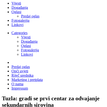
Vijesti
Događanja
Oglasi
Predaj oglas
Fotogalerija
Linkovi
Categories
Vijesti
Događanja
Oglasi
Fotogalerija
Linkovi
Predaj oglas
Opći uvjeti
Riječ urednika
Marketing i pretplata
O nama
Impressum
Tuzla: gradi se prvi centar za odvajanje
sekundarnih sirovina