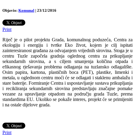
Objavio:
Komunal
|
23/12/2016
Print
Riječ je o pilot projektu Grada, komunalnog poduzeća, Centra za
ekologiju i energiju i tvrtke Eko život, kojem je cilj ispitati
zainteresiranost građana za odvajanjem vrijednih sirovina. Stoga je u
centru Tuzle započela gradnja oglednog centra za prikupljanje
sekundarnih sirovina, a s ciljem smanjenja količina otpada i
efikasnog rješavanja problema odlaganja na tuzlansko odlagalište.
Osim papira, kartona, plastičnih boca (PET), plastike, limenki i
metala, u oglednom centru moći će se odlagati i staklenu ambalažu i
stare baterije. Formiranje Centra i uspostavljanje sustava prikupljanja
i recikliranja sekundarnih sirovina predstavljaju značajne pomake
vezane za upravljanje otpadom na području grada Tuzle, prema
standardima EU. Ukoliko se pokaže interes, projekt će se primijeniti
i na ostale dijelove grada.
Print