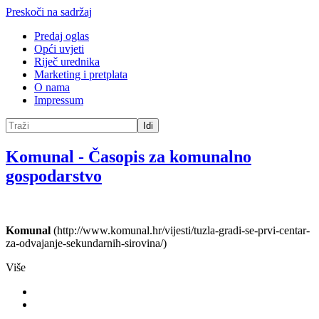
Preskoči na sadržaj
Predaj oglas
Opći uvjeti
Riječ urednika
Marketing i pretplata
O nama
Impressum
Idi
Komunal
-
Časopis za komunalno
gospodarstvo
Komunal
(http://www.komunal.hr/vijesti/tuzla-gradi-se-prvi-centar-
za-odvajanje-sekundarnih-sirovina/)
Više