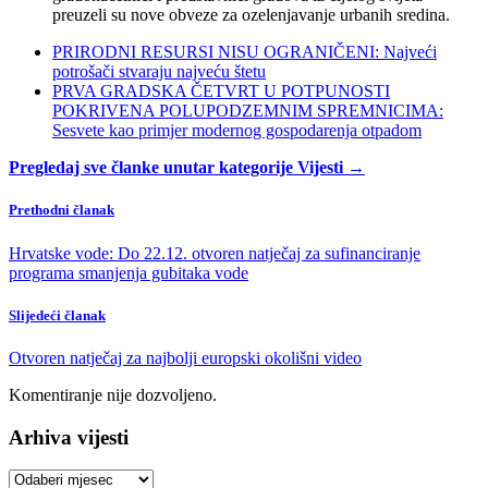
preuzeli su nove obveze za ozelenjavanje urbanih sredina.
PRIRODNI RESURSI NISU OGRANIČENI: Najveći
potrošači stvaraju najveću štetu
PRVA GRADSKA ČETVRT U POTPUNOSTI
POKRIVENA POLUPODZEMNIM SPREMNICIMA:
Sesvete kao primjer modernog gospodarenja otpadom
Pregledaj sve članke unutar kategorije Vijesti →
Prethodni članak
Hrvatske vode: Do 22.12. otvoren natječaj za sufinanciranje
programa smanjenja gubitaka vode
Slijedeći članak
Otvoren natječaj za najbolji europski okolišni video
Komentiranje nije dozvoljeno.
Arhiva vijesti
Arhiva