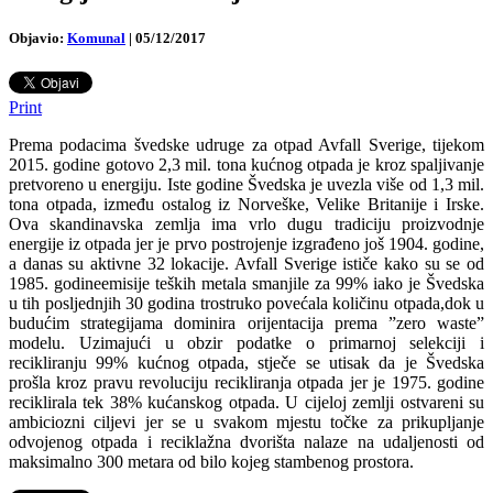
Objavio:
Komunal
|
05/12/2017
Print
Prema podacima švedske udruge za otpad Avfall Sverige, tijekom
2015. godine gotovo 2,3 mil. tona kućnog otpada je kroz spaljivanje
pretvoreno u energiju. Iste godine Švedska je uvezla više od 1,3 mil.
tona otpada, između ostalog iz Norveške, Velike Britanije i Irske.
Ova skandinavska zemlja ima vrlo dugu tradiciju proizvodnje
energije iz otpada jer je prvo postrojenje izgrađeno još 1904. godine,
a danas su aktivne 32 lokacije. Avfall Sverige ističe kako su se od
1985. godineemisije teških metala smanjile za 99% iako je Švedska
u tih posljednjih 30 godina trostruko povećala količinu otpada,dok u
budućim strategijama dominira orijentacija prema ”zero waste”
modelu. Uzimajući u obzir podatke o primarnoj selekciji i
recikliranju 99% kućnog otpada, stječe se utisak da je Švedska
prošla kroz pravu revoluciju recikliranja otpada jer je 1975. godine
reciklirala tek 38% kućanskog otpada. U cijeloj zemlji ostvareni su
ambiciozni ciljevi jer se u svakom mjestu točke za prikupljanje
odvojenog otpada i reciklažna dvorišta nalaze na udaljenosti od
maksimalno 300 metara od bilo kojeg stambenog prostora.