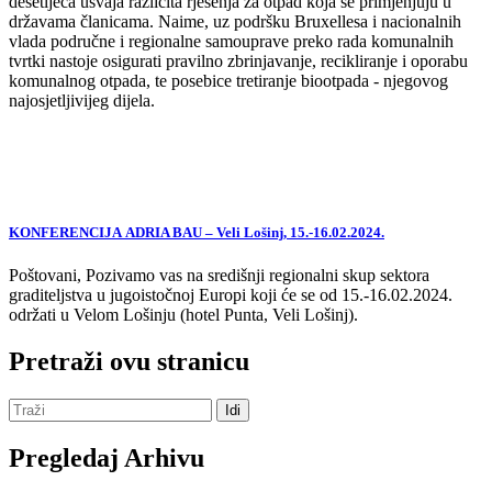
desetljeća usvaja različita rješenja za otpad koja se primjenjuju u
državama članicama. Naime, uz podršku Bruxellesa i nacionalnih
vlada područne i regionalne samouprave preko rada komunalnih
tvrtki nastoje osigurati pravilno zbrinjavanje, recikliranje i oporabu
komunalnog otpada, te posebice tretiranje biootpada - njegovog
najosjetljivijeg dijela.
KONFERENCIJA ADRIA BAU – Veli Lošinj, 15.-16.02.2024.
Poštovani, Pozivamo vas na središnji regionalni skup sektora
graditeljstva u jugoistočnoj Europi koji će se od 15.-16.02.2024.
održati u Velom Lošinju (hotel Punta, Veli Lošinj).
Pretraži ovu stranicu
Pregledaj Arhivu