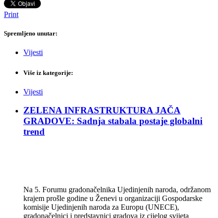
Print
Spremljeno unutar:
Vijesti
Više iz kategorije:
Vijesti
ZELENA INFRASTRUKTURA JAČA
GRADOVE: Sadnja stabala postaje globalni
trend
Na 5. Forumu gradonačelnika Ujedinjenih naroda, održanom
krajem prošle godine u Ženevi u organizaciji Gospodarske
komisije Ujedinjenih naroda za Europu (UNECE),
gradonačelnici i predstavnici gradova iz cijelog svijeta