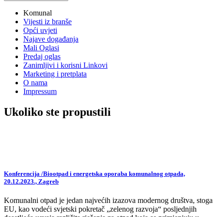
vijesti
Komunal
Vijesti iz branše
Opći uvjeti
Najave događanja
Mali Oglasi
Predaj oglas
Zanimljivi i korisni Linkovi
Marketing i pretplata
O nama
Impressum
Ukoliko ste propustili
Konferencija /Biootpad i energetska oporaba komunalnog otpada,
20.12.2023., Zagreb
Komunalni otpad je jedan najvećih izazova modernog društva, stoga
EU, kao vodeći svjetski pokretač „zelenog razvoja“ posljednjih