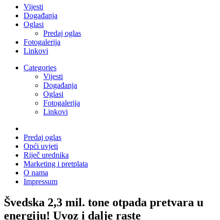
Vijesti
Događanja
Oglasi
Predaj oglas
Fotogalerija
Linkovi
Categories
Vijesti
Događanja
Oglasi
Fotogalerija
Linkovi
Predaj oglas
Opći uvjeti
Riječ urednika
Marketing i pretplata
O nama
Impressum
Švedska 2,3 mil. tone otpada pretvara u
energiju! Uvoz i dalje raste