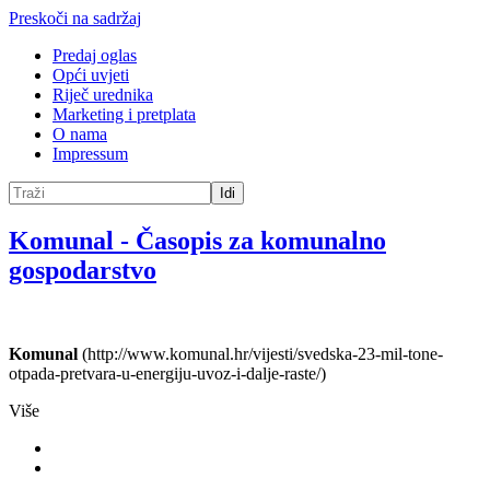
Preskoči na sadržaj
Predaj oglas
Opći uvjeti
Riječ urednika
Marketing i pretplata
O nama
Impressum
Idi
Komunal
-
Časopis za komunalno
gospodarstvo
Komunal
(http://www.komunal.hr/vijesti/svedska-23-mil-tone-
otpada-pretvara-u-energiju-uvoz-i-dalje-raste/)
Više