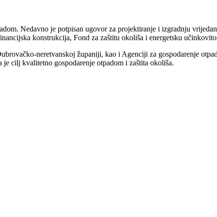
adom. Nedavno je potpisan ugovor za projektiranje i izgradnju vrijed
ancijska konstrukcija, Fond za zaštitu okoliša i energetsku učinkovitost
 Dubrovačko-neretvanskoj županiji, kao i Agenciji za gospodarenje otpad
je cilj kvalitetno gospodarenje otpadom i zaštita okoliša.