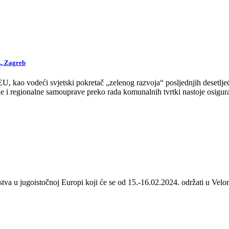
., Zagreb
 kao vodeći svjetski pokretač „zelenog razvoja“ posljednjih desetljeća
 i regionalne samouprave preko rada komunalnih tvrtki nastoje osigurat
stva u jugoistočnoj Europi koji će se od 15.-16.02.2024. održati u Velom