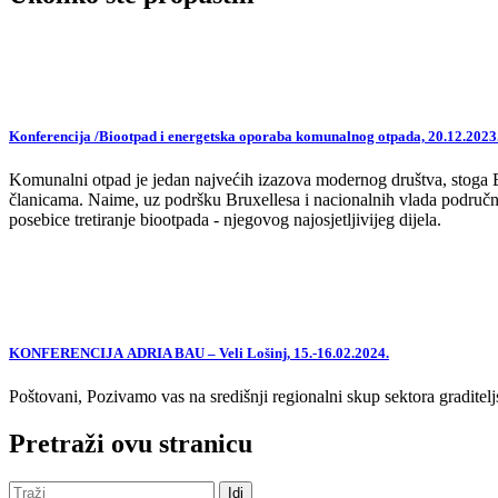
Konferencija /Biootpad i energetska oporaba komunalnog otpada, 20.12.2023
Komunalni otpad je jedan najvećih izazova modernog društva, stoga EU,
članicama. Naime, uz podršku Bruxellesa i nacionalnih vlada područne
posebice tretiranje biootpada - njegovog najosjetljivijeg dijela.
KONFERENCIJA ADRIA BAU – Veli Lošinj, 15.-16.02.2024.
Poštovani, Pozivamo vas na središnji regionalni skup sektora graditelj
Pretraži ovu stranicu