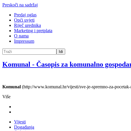
Preskoči na sadržaj
Predaj oglas
Opći uvjeti
Riječ urednika
Marketing i pretplata
O nama
Impressum
Idi
Komunal
-
Časopis za komunalno gospoda
Komunal
(http://www.komunal.hr/vijesti/sve-je-spremno-za-pocetak-
Više
Vijesti
Događanja