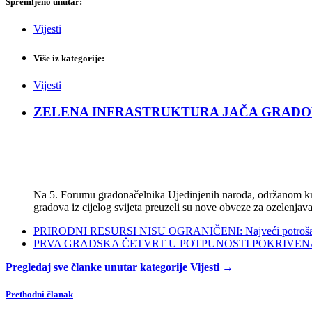
Spremljeno unutar:
Vijesti
Više iz kategorije:
Vijesti
ZELENA INFRASTRUKTURA JAČA GRADOVE: Sad
Na 5. Forumu gradonačelnika Ujedinjenih naroda, održanom kra
gradova iz cijelog svijeta preuzeli su nove obveze za ozelenjava
PRIRODNI RESURSI NISU OGRANIČENI: Najveći potrošači s
PRVA GRADSKA ČETVRT U POTPUNOSTI POKRIVENA POL
Pregledaj sve članke unutar kategorije Vijesti →
Prethodni članak