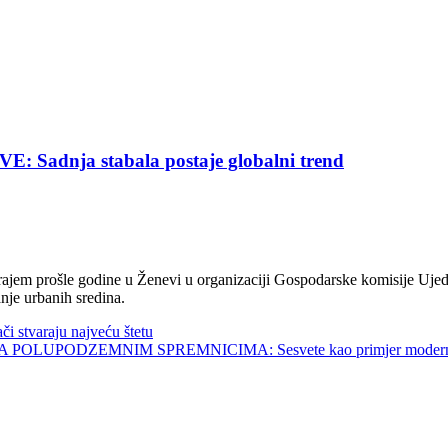
nja stabala postaje globalni trend
jem prošle godine u Ženevi u organizaciji Gospodarske komisije Ujed
nje urbanih sredina.
tvaraju najveću štetu
UPODZEMNIM SPREMNICIMA: Sesvete kao primjer modernog 