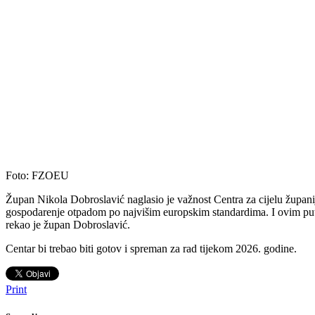
Foto: FZOEU
Župan Nikola Dobroslavić naglasio je važnost Centra za cijelu županij
gospodarenje otpadom po najvišim europskim standardima. I ovim pute
rekao je župan Dobroslavić.
Centar bi trebao biti gotov i spreman za rad tijekom 2026. godine.
Print