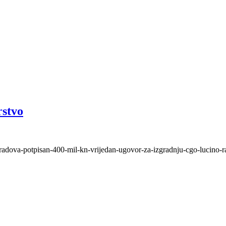
rstvo
radova-potpisan-400-mil-kn-vrijedan-ugovor-za-izgradnju-cgo-lucino-ra