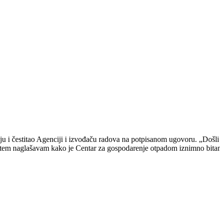
u i čestitao Agenciji i izvođaču radova na potpisanom ugovoru. „Došli sm
m naglašavam kako je Centar za gospodarenje otpadom iznimno bitan pro