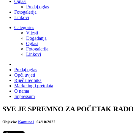
Oglasi
Predaj oglas
Fotogalerija
Linkovi
Categories
Vijesti
Događanja
Oglasi
Fotogalerija
Linkovi
Predaj oglas
Opći uvjeti
Riječ urednika
Marketing i pretplata
O nama
Impressum
SVE JE SPREMNO ZA POČETAK RADOVA: Po
Objavio:
Komunal
|
04/10/2022