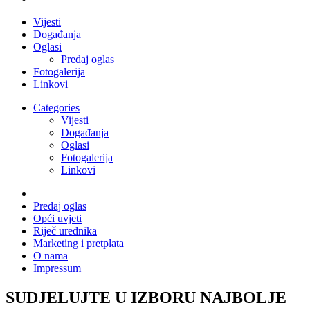
Vijesti
Događanja
Oglasi
Predaj oglas
Fotogalerija
Linkovi
Categories
Vijesti
Događanja
Oglasi
Fotogalerija
Linkovi
Predaj oglas
Opći uvjeti
Riječ urednika
Marketing i pretplata
O nama
Impressum
SUDJELUJTE U IZBORU NAJBOLJE