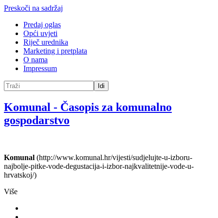
Preskoči na sadržaj
Predaj oglas
Opći uvjeti
Riječ urednika
Marketing i pretplata
O nama
Impressum
Idi
Komunal
-
Časopis za komunalno
gospodarstvo
Komunal
(http://www.komunal.hr/vijesti/sudjelujte-u-izboru-
najbolje-pitke-vode-degustacija-i-izbor-najkvalitetnije-vode-u-
hrvatskoj/)
Više