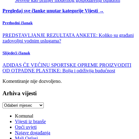
Sesvete kao primjer modernog gospodarenja otpadom
Pregledaj sve članke unutar kategorije Vijesti →
Prethodni članak
PREDSTAVLJANJE REZULTATA ANKETE: Koliko su građani
zadovoljni vodnim uslugama?
Slijedeći članak
ADIDAS ĆE VEĆINU SPORTSKE OPREME PROIZVODITI
OD OTPADNE PLASTIKE: Bolja i održivija budućnost
Komentiranje nije dozvoljeno.
Arhiva vijesti
Arhiva
vijesti
Komunal
Vijesti iz branše
Opći uvjeti
Najave događanja
Mali Oglasi