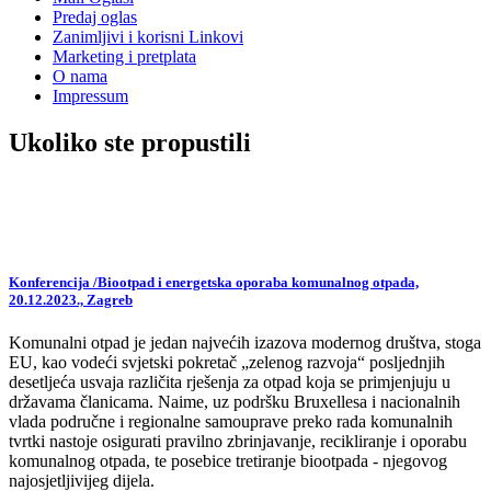
Predaj oglas
Zanimljivi i korisni Linkovi
Marketing i pretplata
O nama
Impressum
Ukoliko ste propustili
Konferencija /Biootpad i energetska oporaba komunalnog otpada,
20.12.2023., Zagreb
Komunalni otpad je jedan najvećih izazova modernog društva, stoga
EU, kao vodeći svjetski pokretač „zelenog razvoja“ posljednjih
desetljeća usvaja različita rješenja za otpad koja se primjenjuju u
državama članicama. Naime, uz podršku Bruxellesa i nacionalnih
vlada područne i regionalne samouprave preko rada komunalnih
tvrtki nastoje osigurati pravilno zbrinjavanje, recikliranje i oporabu
komunalnog otpada, te posebice tretiranje biootpada - njegovog
najosjetljivijeg dijela.