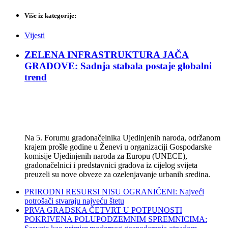
Više iz kategorije:
Vijesti
ZELENA INFRASTRUKTURA JAČA
GRADOVE: Sadnja stabala postaje globalni
trend
Na 5. Forumu gradonačelnika Ujedinjenih naroda, održanom
krajem prošle godine u Ženevi u organizaciji Gospodarske
komisije Ujedinjenih naroda za Europu (UNECE),
gradonačelnici i predstavnici gradova iz cijelog svijeta
preuzeli su nove obveze za ozelenjavanje urbanih sredina.
PRIRODNI RESURSI NISU OGRANIČENI: Najveći
potrošači stvaraju najveću štetu
PRVA GRADSKA ČETVRT U POTPUNOSTI
POKRIVENA POLUPODZEMNIM SPREMNICIMA: