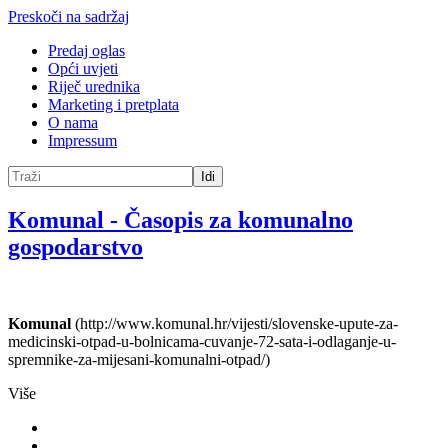
Preskoči na sadržaj
Predaj oglas
Opći uvjeti
Riječ urednika
Marketing i pretplata
O nama
Impressum
Idi
Komunal
-
Časopis za komunalno
gospodarstvo
Komunal
(http://www.komunal.hr/vijesti/slovenske-upute-za-
medicinski-otpad-u-bolnicama-cuvanje-72-sata-i-odlaganje-u-
spremnike-za-mijesani-komunalni-otpad/)
Više