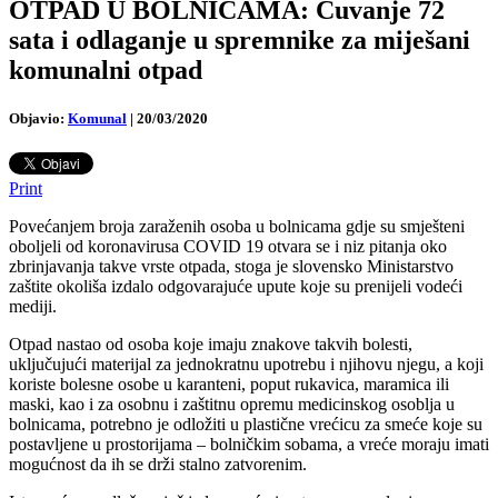
OTPAD U BOLNICAMA: Čuvanje 72
sata i odlaganje u spremnike za miješani
komunalni otpad
Objavio:
Komunal
|
20/03/2020
Print
Povećanjem broja zaraženih osoba u bolnicama gdje su smješteni
oboljeli od koronavirusa COVID 19 otvara se i niz pitanja oko
zbrinjavanja takve vrste otpada, stoga je slovensko Ministarstvo
zaštite okoliša izdalo odgovarajuće upute koje su prenijeli vodeći
mediji.
Otpad nastao od osoba koje imaju znakove takvih bolesti,
uključujući materijal za jednokratnu upotrebu i njihovu njegu, a koji
koriste bolesne osobe u karanteni, poput rukavica, maramica ili
maski, kao i za osobnu i zaštitnu opremu medicinskog osoblja u
bolnicama, potrebno je odložiti u plastične vrećicu za smeće koje su
postavljene u prostorijama – bolničkim sobama, a vreće moraju imati
mogućnost da ih se drži stalno zatvorenim.