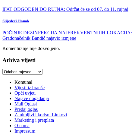
IFAT ODGOĐEN DO RUJNA: Održat će se od 07. do 11. rujna!
Slijedeći članak
POČINJE DEZINFEKCIJA NAJFREKVENTNIJIH LOKACIJA:
Gradonačelnik Bandić najavio izmjene
Komentiranje nije dozvoljeno.
Arhiva vijesti
Arhiva
vijesti
Komunal
Vijesti iz branše
Opći uvjeti
Najave događanja
Mali Oglasi
Predaj oglas
Zanimljivi i korisni Linkovi
Marketing i pretplata
O nama
Impressum