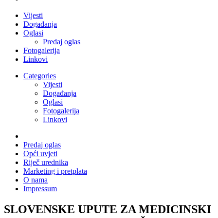
Vijesti
Događanja
Oglasi
Predaj oglas
Fotogalerija
Linkovi
Categories
Vijesti
Događanja
Oglasi
Fotogalerija
Linkovi
Predaj oglas
Opći uvjeti
Riječ urednika
Marketing i pretplata
O nama
Impressum
SLOVENSKE UPUTE ZA MEDICINSKI