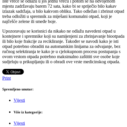
Iste vreće se odlažu u još jednu vreću i potom se na odvojenom
mjestu zadržavaju barem 72 sata, kako bi se spriječio bilo kakav
izlazak sadržaja, u bilo kakvom obliku. Tako odležan i zbrinut otpad
treba odložiti u spremnik za miješani komunalni otpad, koji je
najčešće zelene ili smeđe boje.
Upozoravaju se korisnici da nikako ne odlažu navedeni otpad u
kontejnere i spremnike koji su namijenjeni za zbrinjavanje biootpada
ili bilo koje frakcije za recikliranje. Također se navodi kako je isti
otpad potrebno obraditi na automatskim linijama za odvajanje, bez
ručnog selektiranja te kako je u cjelokupnom procesu postupanja s
ovom vrstom otpada potrebno maksimalno zaštititi sve osobe koje
sudjeluju u prikupljanju ili o obradi ove vrste medicinskog otpada.
Print
Spremljeno unutar:
Vijesti
Više iz kategorije:
Vijesti