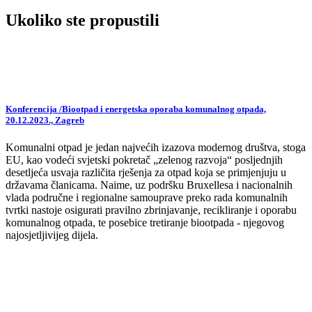
Ukoliko ste propustili
Konferencija /Biootpad i energetska oporaba komunalnog otpada,
20.12.2023., Zagreb
Komunalni otpad je jedan najvećih izazova modernog društva, stoga
EU, kao vodeći svjetski pokretač „zelenog razvoja“ posljednjih
desetljeća usvaja različita rješenja za otpad koja se primjenjuju u
državama članicama. Naime, uz podršku Bruxellesa i nacionalnih
vlada područne i regionalne samouprave preko rada komunalnih
tvrtki nastoje osigurati pravilno zbrinjavanje, recikliranje i oporabu
komunalnog otpada, te posebice tretiranje biootpada - njegovog
najosjetljivijeg dijela.