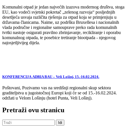
Komunalni otpad je jedan najvećih izazova modernog društva, stoga
EU, kao vodeći svjetski pokretač „zelenog razvoja“ posljednjih
desetljeća usvaja različita rješenja za otpad koja se primjenjuju u
državama članicama. Naime, uz podršku Bruxellesa i nacionalnih
vlada područne i regionalne samouprave preko rada komunalnih
tvrtki nastoje osigurati pravilno zbrinjavanje, recikliranje i oporabu
komunalnog otpada, te posebice tretiranje biootpada - njegovog
najosjetljivijeg dijela.
KONFERENCIJA ADRIA BAU – Veli Lošinj, 15.-16.02.2024.
Poštovani, Pozivamo vas na središnji regionalni skup sektora
graditeljstva u jugoistočnoj Europi koji će se od 15.-16.02.2024.
održati u Velom Lošinju (hotel Punta, Veli Lošinj).
Pretraži ovu stranicu