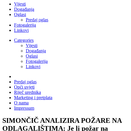
Vijesti
Događanja
Oglasi
Predaj oglas
Fotogalerija
Linkovi
Categories
Vijesti
Događanja
Oglasi
Fotogalerija
Linkovi
Predaj oglas
Opći uvjeti
Riječ urednika
Marketing i pretplata
O nama
Impressum
SIMONČIČ ANALIZIRA POŽARE NA
ODLAGALIŠTIMA: Je li požar na