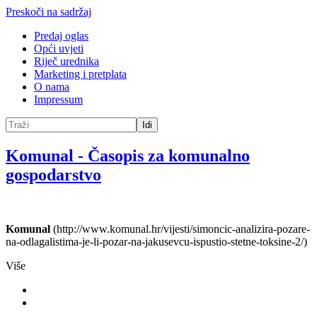
Preskoči na sadržaj
Predaj oglas
Opći uvjeti
Riječ urednika
Marketing i pretplata
O nama
Impressum
Idi
Komunal
-
Časopis za komunalno
gospodarstvo
Komunal
(http://www.komunal.hr/vijesti/simoncic-analizira-pozare-
na-odlagalistima-je-li-pozar-na-jakusevcu-ispustio-stetne-toksine-2/)
Više