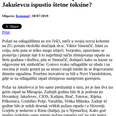
Jakuševcu ispustio štetne toksine?
Objavio:
Komunal
|
30/07/2019
Print
Požari na odlagalištima su sve češći, ističe u svojoj novoj kolumni
na ZG portalu ekološki stručnjak dr.sc. Viktor Simončić. Istini za
volju, neki puta se teško mogu izbjeći. Svejedno, opravdano se
postavlja i pitanje nije li to najjeftiniji način zbrinjavanja otpada na
štetu građana i društva, pita se Simončič, dodajući kako su kazne za
odgovorne tek simbolične.
Gotovo svako odlagalište uz obalu i na
otocima je znalo gorjeti pa su stranci mogli misliti da se dogovaramo
dimnim signalima. Posebno inovativni su bili u Novi Vinodolskom,
gdje se na odlagalištu otpad zbrinjavao namjernim gorenjem.
Požar na Jakuševcu je bio samo predzadnji u nizu, jer je dan dva iza
gorio otpad na Mirogoju. Zadnjih godina bilo ih je podosta po
Hrvatskoj: Jakuševec, CIOS, Kaštjun, Brač, Totovac, Rijeka,
Piškornica, Grubišno Polje, Varaždin, Velika Mlinska. Zadnje tri
godine bilo je nekih desetak velikih požara otpada i u Sloveniji.
Gorjelo je nedavno u Rimu (Italija), pa u Njemačkoj. Kako god
strašno izgledalo samo mjesto požara (otpada) već na vrlo maloj