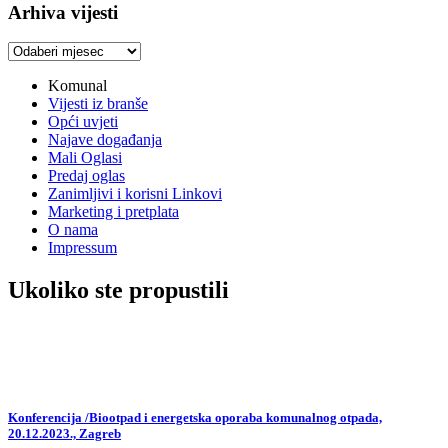
Arhiva vijesti
Arhiva
vijesti
Komunal
Vijesti iz branše
Opći uvjeti
Najave događanja
Mali Oglasi
Predaj oglas
Zanimljivi i korisni Linkovi
Marketing i pretplata
O nama
Impressum
Ukoliko ste propustili
Konferencija /Biootpad i energetska oporaba komunalnog otpada,
20.12.2023., Zagreb