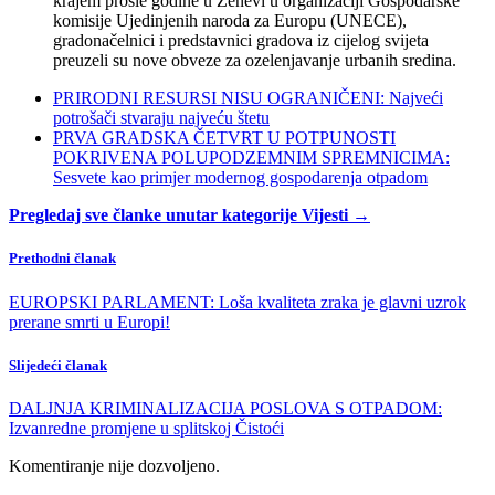
krajem prošle godine u Ženevi u organizaciji Gospodarske
komisije Ujedinjenih naroda za Europu (UNECE),
gradonačelnici i predstavnici gradova iz cijelog svijeta
preuzeli su nove obveze za ozelenjavanje urbanih sredina.
PRIRODNI RESURSI NISU OGRANIČENI: Najveći
potrošači stvaraju najveću štetu
PRVA GRADSKA ČETVRT U POTPUNOSTI
POKRIVENA POLUPODZEMNIM SPREMNICIMA:
Sesvete kao primjer modernog gospodarenja otpadom
Pregledaj sve članke unutar kategorije Vijesti →
Prethodni članak
EUROPSKI PARLAMENT: Loša kvaliteta zraka je glavni uzrok
prerane smrti u Europi!
Slijedeći članak
DALJNJA KRIMINALIZACIJA POSLOVA S OTPADOM:
Izvanredne promjene u splitskoj Čistoći
Komentiranje nije dozvoljeno.