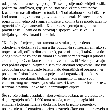
udaljenosti nema nekog utjecaja. To se najbolje može vidjeti iz slika
požara na Jakuševcu, gdje grupa ljudi vrlo ležerno prati požar.
Izgaranjem nastali plinovi su topli, lakši od okolnog zraka i dižu se
kod normalnog vremena gotovo okomito u zrak. Na sreću, nije se
pojavilo niti jedno od stanja atmosfere u kojima bi se moglo izravno
ugroziti zdravlje stanovnika. Kod procesa gorenja mogu nastati i u
pravili nastaju jedni od najotrovnijih spojeva, koji se kriju iz
trivijalnog naziva furani i dioksini.
”Kaubojska” mjerenja su sramota za struku, jer je rađeno
određivanje dioksina i furana u tlu, budući da su izgaranjem, ako su
uopće nastali, otišli s dimom u zrak, pa se nisu mogli taložiti na tlo.
Zbog visoke postojanosti, furani i dioksini se zadržavaju u prirodi i
akumuliraju. Ovim komentarom ne želim ublažiti štete koje nastaju
kod požara otpada. Najmanje sam htio abolirati odgovorne. Bio bih
zadovoljan ako sam uspio barem malo demistificirati opasnost, jer
postoji profesionalna skupina pojedinca i organizacija, neki i s
blistavim sveučilišnim titulama, koji namjerno ili samo zbog
elementarnog nepoznavanja struke, stvari iz svakodnevice koriste za
izazivanje panike i neke meni nerazumljive ciljeve.
Što se tiče primjera zadnjeg jakuševečkog požara, uz pretpostavku
da je izgorjelo nekih 1.000 tona otpada, u zrak je mogla biti
emitirana količina furana i dioksina, koju bi jedno energetsko
postrojenje na alternativno gorivo iz zagrebačkog otpada proizvelo u