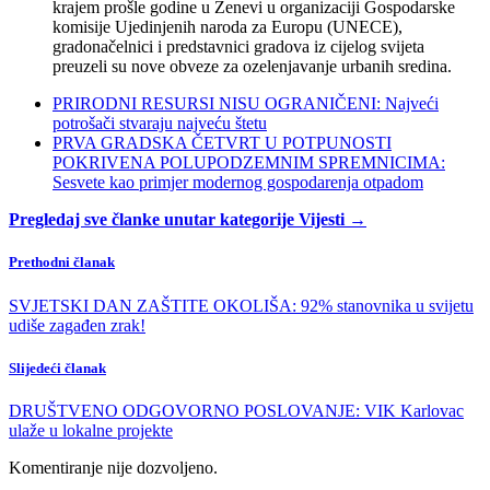
krajem prošle godine u Ženevi u organizaciji Gospodarske
komisije Ujedinjenih naroda za Europu (UNECE),
gradonačelnici i predstavnici gradova iz cijelog svijeta
preuzeli su nove obveze za ozelenjavanje urbanih sredina.
PRIRODNI RESURSI NISU OGRANIČENI: Najveći
potrošači stvaraju najveću štetu
PRVA GRADSKA ČETVRT U POTPUNOSTI
POKRIVENA POLUPODZEMNIM SPREMNICIMA:
Sesvete kao primjer modernog gospodarenja otpadom
Pregledaj sve članke unutar kategorije Vijesti →
Prethodni članak
SVJETSKI DAN ZAŠTITE OKOLIŠA: 92% stanovnika u svijetu
udiše zagađen zrak!
Slijedeći članak
DRUŠTVENO ODGOVORNO POSLOVANJE: VIK Karlovac
ulaže u lokalne projekte
Komentiranje nije dozvoljeno.