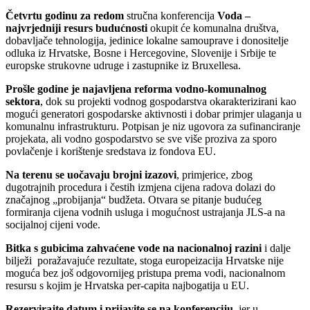
Četvrtu godinu za redom
stručna konferencija
Voda –
najvrjedniji resurs budućnosti
okupit će komunalna društva,
dobavljače tehnologija, jedinice lokalne samouprave i donositelje
odluka iz Hrvatske, Bosne i Hercegovine, Slovenije i Srbije te
europske strukovne udruge i zastupnike iz Bruxellesa.
Prošle godine je najavljena reforma vodno-komunalnog
sektora
, dok su projekti vodnog gospodarstva okarakterizirani kao
mogući generatori gospodarske aktivnosti i dobar primjer ulaganja u
komunalnu infrastrukturu. Potpisan je niz ugovora za sufinanciranje
projekata, ali vodno gospodarstvo se sve više proziva za sporo
povlačenje i korištenje sredstava iz fondova EU.
Na terenu se uočavaju brojni izazovi
, primjerice, zbog
dugotrajnih procedura i čestih izmjena cijena radova dolazi do
značajnog „probijanja“ budžeta. Otvara se pitanje budućeg
formiranja cijena vodnih usluga i mogućnost ustrajanja JLS-a na
socijalnoj cijeni vode.
Bitka s gubicima zahvaćene vode na nacionalnoj razini
i dalje
bilježi poražavajuće rezultate, stoga europeizacija Hrvatske nije
moguća bez još odgovornijeg pristupa prema vodi, nacionalnom
resursu s kojim je Hrvatska per-capita najbogatija u EU.
Rezervirajte datum i prijavite se na konferenciju
,
jer u