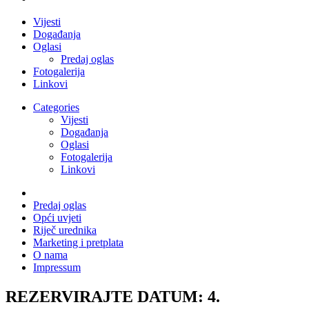
Vijesti
Događanja
Oglasi
Predaj oglas
Fotogalerija
Linkovi
Categories
Vijesti
Događanja
Oglasi
Fotogalerija
Linkovi
Predaj oglas
Opći uvjeti
Riječ urednika
Marketing i pretplata
O nama
Impressum
REZERVIRAJTE DATUM: 4.