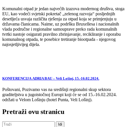
Komunalni otpad je jedan najvećih izazova modernog društva, stoga
EU, kao vodeći svjetski pokretač „zelenog razvoja“ posljednjih
desetljeća usvaja različita rješenja za otpad koja se primjenjuju u
državama članicama. Naime, uz podršku Bruxellesa i nacionalnih
vlada područne i regionalne samouprave preko rada komunalnih
tvrtki nastoje osigurati pravilno zbrinjavanje, recikliranje i oporabu
komunalnog otpada, te posebice tretiranje biootpada - njegovog
najosjetljivijeg dijela.
KONFERENCIJA ADRIA BAU – Veli Lošinj, 15.-16.02.2024.
Poštovani, Pozivamo vas na središnji regionalni skup sektora
graditeljstva u jugoistočnoj Europi koji će se od 15.-16.02.2024.
održati u Velom Lošinju (hotel Punta, Veli Lošinj).
Pretraži ovu stranicu