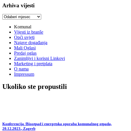
Arhiva vijesti
Arhiva
vijesti
Komunal
Vijesti iz branše
Opći uvjeti
Najave događanja
Mali Oglasi
Predaj oglas
Zanimljivi i korisni Linkovi
Marketing i pretplata
O nama
Impressum
Ukoliko ste propustili
Konferencija /Biootpad i energetska oporaba komunalnog otpada,
20.12.2023., Zagreb