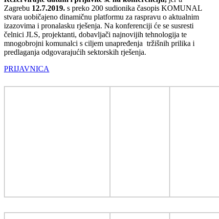
Zagrebu
12.7.2019.
s preko 200 sudionika časopis KOMUNAL
stvara uobičajeno dinamičnu platformu za raspravu o aktualnim
izazovima i pronalasku rješenja. Na konferenciji će se susresti
čelnici JLS, projektanti, dobavljači najnovijih tehnologija te
mnogobrojni komunalci s ciljem unapređenja tržišnih prilika i
predlaganja odgovarajućih sektorskih rješenja.
PRIJAVNICA