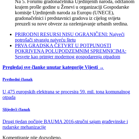
Na 5. Forumu gradonačelnika Ujedinjenih naroda, održanom
krajem prošle godine u Ženevi u organizaciji Gospodarske
komisije Ujedinjenih naroda za Europu (UNECE),
gradonačelnici i predstavnici gradova iz cijelog svijeta
preuzeli su nove obveze za ozelenjavanje urbanih sredina.
PRIRODNI RESURSI NISU OGRANIČENI: Najveći
potrošači stvaraju najveću štetu
PRVA GRADSKA ČETVRT U POTPUNOSTI
POKRIVENA POLUPODZEMNIM SPREMNICIMA:
Sesvete kao primjer modernog gospodarenja otpadom
Pregledaj sve članke unutar kategorije Vijesti →
Prethodni članak
U 475 europskih elektrana se procesira 59. mil. tona komunalnog
otpada
Slijedeći članak
Drugi tjedan počinje BAUMA 2016-stručni sajam građevinske i
rudarske mehanizacije
Komentiranje nije dozvoljeno.