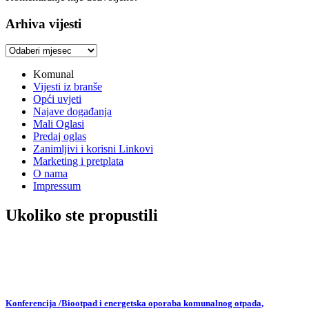
Arhiva vijesti
Arhiva
vijesti
Komunal
Vijesti iz branše
Opći uvjeti
Najave događanja
Mali Oglasi
Predaj oglas
Zanimljivi i korisni Linkovi
Marketing i pretplata
O nama
Impressum
Ukoliko ste propustili
Konferencija /Biootpad i energetska oporaba komunalnog otpada,