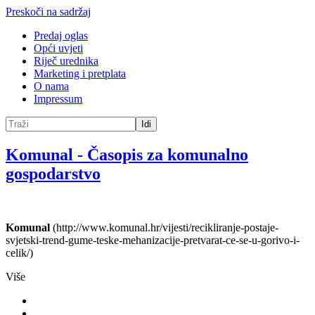
Preskoči na sadržaj
Predaj oglas
Opći uvjeti
Riječ urednika
Marketing i pretplata
O nama
Impressum
Idi
Komunal
-
Časopis za komunalno
gospodarstvo
Komunal
(http://www.komunal.hr/vijesti/recikliranje-postaje-
svjetski-trend-gume-teske-mehanizacije-pretvarat-ce-se-u-gorivo-i-
celik/)
Više