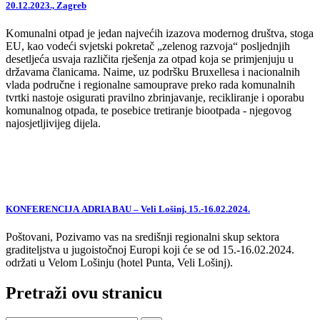
20.12.2023., Zagreb
Komunalni otpad je jedan najvećih izazova modernog društva, stoga
EU, kao vodeći svjetski pokretač „zelenog razvoja“ posljednjih
desetljeća usvaja različita rješenja za otpad koja se primjenjuju u
državama članicama. Naime, uz podršku Bruxellesa i nacionalnih
vlada područne i regionalne samouprave preko rada komunalnih
tvrtki nastoje osigurati pravilno zbrinjavanje, recikliranje i oporabu
komunalnog otpada, te posebice tretiranje biootpada - njegovog
najosjetljivijeg dijela.
KONFERENCIJA ADRIA BAU – Veli Lošinj, 15.-16.02.2024.
Poštovani, Pozivamo vas na središnji regionalni skup sektora
graditeljstva u jugoistočnoj Europi koji će se od 15.-16.02.2024.
održati u Velom Lošinju (hotel Punta, Veli Lošinj).
Pretraži ovu stranicu