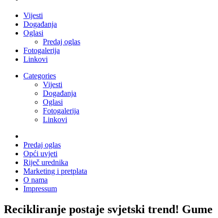
Vijesti
Događanja
Oglasi
Predaj oglas
Fotogalerija
Linkovi
Categories
Vijesti
Događanja
Oglasi
Fotogalerija
Linkovi
Predaj oglas
Opći uvjeti
Riječ urednika
Marketing i pretplata
O nama
Impressum
Recikliranje postaje svjetski trend! Gume