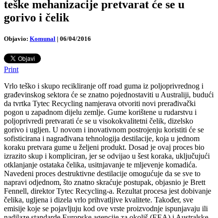
teške mehanizacije pretvarat će se u
gorivo i čelik
Objavio:
Komunal
|
06/04/2016
Print
Vrlo teško i skupo recikliranje off road guma iz poljoprivrednog i
građevinskog sektora će se znatno pojednostaviti u Australiji, budući
da tvrtka Tytec Recycling namjerava otvoriti novi prerađivački
pogon u zapadnom dijelu zemlje. Gume korištene u rudarstvu i
poljoprivredi pretvarati će se u visokokvalitetni čelik, dizelsko
gorivo i ugljen.
U novom i inovativnom postrojenju koristiti će se
sofisticirana i nagrađivana tehnologija destilacije, koja u jednom
koraku pretvara gume u željeni produkt. Dosad je ovaj proces bio
izrazito skup i kompliciran, jer se odvijao u šest koraka, uključujući
otklanjanje ostataka čelika, usitnjavanje te mljevenje komadića.
Navedeni proces destruktivne destilacije omogućuje da se sve to
napravi odjednom, što znatno skraćuje postupak, objasnio je Brett
Fennell, direktor Tytec Recycling-a. Rezultat procesa jest dobivanje
čelika, ugljena i dizela vrlo prihvatljive kvalitete. Također, sve
emisije koje se pojavljuju kod ove vrste proizvodnje ispunjavaju ili
nadilaze standarde Europske agencije za okoliš (EEA) i Australske