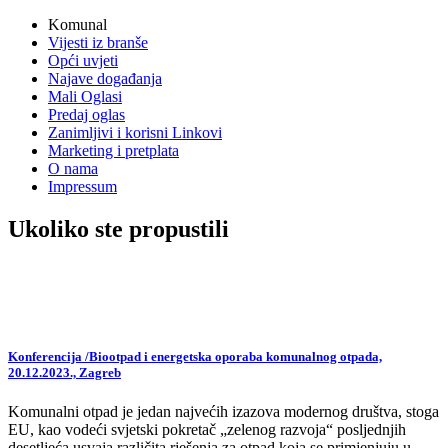
vijesti
Komunal
Vijesti iz branše
Opći uvjeti
Najave događanja
Mali Oglasi
Predaj oglas
Zanimljivi i korisni Linkovi
Marketing i pretplata
O nama
Impressum
Ukoliko ste propustili
Konferencija /Biootpad i energetska oporaba komunalnog otpada,
20.12.2023., Zagreb
Komunalni otpad je jedan najvećih izazova modernog društva, stoga
EU, kao vodeći svjetski pokretač „zelenog razvoja“ posljednjih
desetljeća usvaja različita rješenja za otpad koja se primjenjuju u