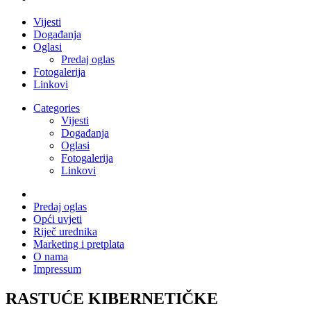
Vijesti
Događanja
Oglasi
Predaj oglas
Fotogalerija
Linkovi
Categories
Vijesti
Događanja
Oglasi
Fotogalerija
Linkovi
Predaj oglas
Opći uvjeti
Riječ urednika
Marketing i pretplata
O nama
Impressum
RASTUĆE KIBERNETIČKE