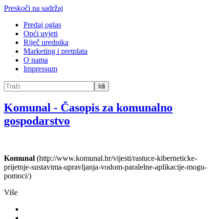
Preskoči na sadržaj
Predaj oglas
Opći uvjeti
Riječ urednika
Marketing i pretplata
O nama
Impressum
Idi
Komunal
-
Časopis za komunalno
gospodarstvo
Komunal
(http://www.komunal.hr/vijesti/rastuce-kiberneticke-
prijetnje-sustavima-upravljanja-vodom-paralelne-aplikacije-mogu-
pomoci/)
Više