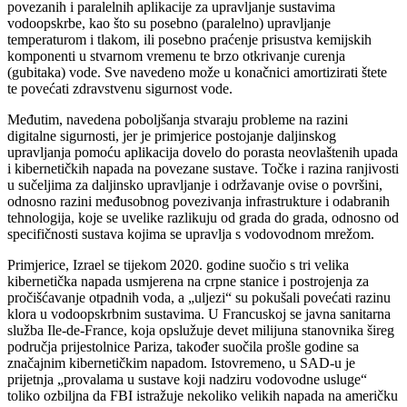
povezanih i paralelnih aplikacije za upravljanje sustavima
vodoopskrbe, kao što su posebno (paralelno) upravljanje
temperaturom i tlakom, ili posebno praćenje prisustva kemijskih
komponenti u stvarnom vremenu te brzo otkrivanje curenja
(gubitaka) vode. Sve navedeno može u konačnici amortizirati štete
te povećati zdravstvenu sigurnost vode.
Međutim, navedena poboljšanja stvaraju probleme na razini
digitalne sigurnosti, jer je primjerice postojanje daljinskog
upravljanja pomoću aplikacija dovelo do porasta neovlaštenih upada
i kibernetičkih napada na povezane sustave. Točke i razina ranjivosti
u sučeljima za daljinsko upravljanje i održavanje ovise o površini,
odnosno razini međusobnog povezivanja infrastrukture i odabranih
tehnologija, koje se uvelike razlikuju od grada do grada, odnosno od
specifičnosti sustava kojima se upravlja s vodovodnom mrežom.
Primjerice, Izrael se tijekom 2020. godine suočio s tri velika
kibernetička napada usmjerena na crpne stanice i postrojenja za
pročišćavanje otpadnih voda, a „uljezi“ su pokušali povećati razinu
klora u vodoopskrbnim sustavima. U Francuskoj se javna sanitarna
služba Ile-de-France, koja opslužuje devet milijuna stanovnika šireg
područja prijestolnice Pariza, također suočila prošle godine sa
značajnim kibernetičkim napadom. Istovremeno, u SAD-u je
prijetnja „provalama u sustave koji nadziru vodovodne usluge“
toliko ozbiljna da FBI istražuje nekoliko velikih napada na američku