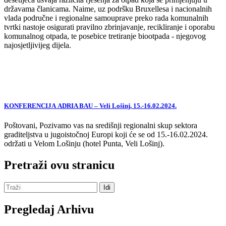
državama članicama. Naime, uz podršku Bruxellesa i nacionalnih
vlada područne i regionalne samouprave preko rada komunalnih
tvrtki nastoje osigurati pravilno zbrinjavanje, recikliranje i oporabu
komunalnog otpada, te posebice tretiranje biootpada - njegovog
najosjetljivijeg dijela.
KONFERENCIJA ADRIA BAU – Veli Lošinj, 15.-16.02.2024.
Poštovani, Pozivamo vas na središnji regionalni skup sektora
graditeljstva u jugoistočnoj Europi koji će se od 15.-16.02.2024.
održati u Velom Lošinju (hotel Punta, Veli Lošinj).
Pretraži ovu stranicu
Pregledaj Arhivu