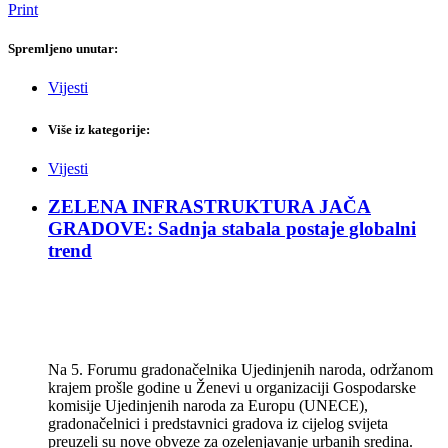
Print
Spremljeno unutar:
Vijesti
Više iz kategorije:
Vijesti
ZELENA INFRASTRUKTURA JAČA
GRADOVE: Sadnja stabala postaje globalni
trend
Na 5. Forumu gradonačelnika Ujedinjenih naroda, održanom
krajem prošle godine u Ženevi u organizaciji Gospodarske
komisije Ujedinjenih naroda za Europu (UNECE),
gradonačelnici i predstavnici gradova iz cijelog svijeta
preuzeli su nove obveze za ozelenjavanje urbanih sredina.