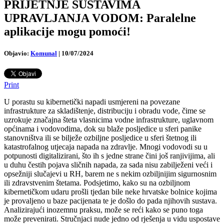
PRIJETNJE SUSTAVIMA
UPRAVLJANJA VODOM: Paralelne
aplikacije mogu pomoći!
Objavio:
Komunal
|
10/07/2024
Print
U porastu su kibernetički napadi usmjereni na povezane
infrastrukture za skladištenje, distribuciju i obradu vode, čime se
uzrokuje značajna šteta vlasnicima vodne infrastrukture, uglavnom
općinama i vodovodima, dok su blaže posljedice u sferi panike
stanovništva ili se bilježe ozbiljne posljedice u sferi štetnog ili
katastrofalnog utjecaja napada na zdravlje. Mnogi vodovodi su u
potpunosti digitalizirani, što ih s jedne strane čini još ranjivijima, ali
u duhu čestih pojava sličnih napada, za sada nisu zabilježeni veći i
opsežniji slučajevi u RH, barem ne s nekim ozbiljnijim sigurnosnim
ili zdravstvenim štetama. Podsjetimo, kako su na ozbiljnom
kibernetičkom udaru prošli tjedan bile neke hrvatske bolnice kojima
je provaljeno u baze pacijenata te je došlo do pada njihovih sustava.
Analizirajući inozemnu praksu, može se reći kako se puno toga
može prevenirati. Stručnjaci nude jedno od rješenja u vidu uspostave