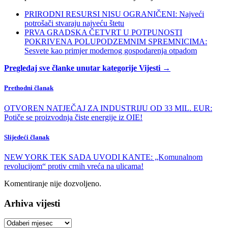
PRIRODNI RESURSI NISU OGRANIČENI: Najveći
potrošači stvaraju najveću štetu
PRVA GRADSKA ČETVRT U POTPUNOSTI
POKRIVENA POLUPODZEMNIM SPREMNICIMA:
Sesvete kao primjer modernog gospodarenja otpadom
Pregledaj sve članke unutar kategorije Vijesti →
Prethodni članak
OTVOREN NATJEČAJ ZA INDUSTRIJU OD 33 MIL. EUR:
Potiče se proizvodnja čiste energije iz OIE!
Slijedeći članak
NEW YORK TEK SADA UVODI KANTE: „Komunalnom
revolucijom“ protiv crnih vreća na ulicama!
Komentiranje nije dozvoljeno.
Arhiva vijesti
Arhiva