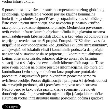
vodnu infrastrukturu.
S porastom stanovništva i rastućim temperaturama zbog globalnog
zatopljenja, gospodarenje vodom postaje ključna komunalna
funkcija koja obuhvaća pročišćavanje otpadnih voda, skladištenje
čiste vode i njenu distribuciju. Sve navedeno je postalo kritično
razvojno i prvoklasno sigurnosno pitanje. Međusobna povezanost
ovih vodnih infrastrukturnih objekata učinila ih je glavnim metama
nekih zabilježenih kibernetičkih zločina, a kao jedan od odgovora na
te prijetnje uvedeni su stroži propisi. Europska NIS2 direktiva sada
uključuje sektor vodoopskrbe kao „kritičnu i ključnu infrastrukturu“,
zahtijevajući od lokalnih vlasti i komunalnih poduzeća da ojačaju
nadzor nad sustavima te da se pripremaju i koordiniraju aktivnosti
kojima bi se amortiziralo, odnosno aktivno upravljalo kriznim
situacijama u slučajevima eventualnih kibernetičkih napada. To se
prije svega odnosi na pitanje pristupa informacijama, što mora biti
kontrolirano i vrlo strogo određeno kroz propisane protokole i
procedure, osiguravajući pristup kritičnim podacima samo za
ovlašteno osoblje. Proces digitalizacije i primjena AI rješenja donosi
niz razvojnih prednosti, ali i povećava ranjivost nekih sustava.
Nedvojbeno je kako treba razviti krizne scenarije i previdjeti
donošenje snažnih preventivnih mjera u cilju jačanja kibernetičke
sigurnosti vodne infrastrukture unutar postojećih općina i gradova.