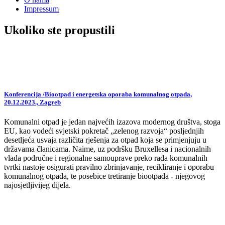
Impressum
Ukoliko ste propustili
Konferencija /Biootpad i energetska oporaba komunalnog otpada,
20.12.2023., Zagreb
Komunalni otpad je jedan najvećih izazova modernog društva, stoga
EU, kao vodeći svjetski pokretač „zelenog razvoja“ posljednjih
desetljeća usvaja različita rješenja za otpad koja se primjenjuju u
državama članicama. Naime, uz podršku Bruxellesa i nacionalnih
vlada područne i regionalne samouprave preko rada komunalnih
tvrtki nastoje osigurati pravilno zbrinjavanje, recikliranje i oporabu
komunalnog otpada, te posebice tretiranje biootpada - njegovog
najosjetljivijeg dijela.