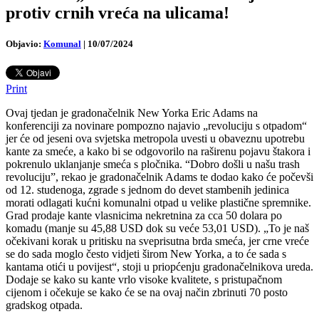
protiv crnih vreća na ulicama!
Objavio:
Komunal
|
10/07/2024
Print
Ovaj tjedan je gradonačelnik New Yorka Eric Adams na
konferenciji za novinare pompozno najavio „revoluciju s otpadom“
jer će od jeseni ova svjetska metropola uvesti u obaveznu upotrebu
kante za smeće, a kako bi se odgovorilo na raširenu pojavu štakora i
pokrenulo uklanjanje smeća s pločnika. “Dobro došli u našu trash
revoluciju”, rekao je gradonačelnik Adams te dodao kako će počevši
od 12. studenoga, zgrade s jednom do devet stambenih jedinica
morati odlagati kućni komunalni otpad u velike plastične spremnike.
Grad prodaje kante vlasnicima nekretnina za cca 50 dolara po
komadu (manje su 45,88 USD dok su veće 53,01 USD). „To je naš
očekivani korak u pritisku na sveprisutna brda smeća, jer crne vreće
se do sada moglo često vidjeti širom New Yorka, a to će sada s
kantama otići u povijest“, stoji u priopćenju gradonačelnikova ureda.
Dodaje se kako su kante vrlo visoke kvalitete, s pristupačnom
cijenom i očekuje se kako će se na ovaj način zbrinuti 70 posto
gradskog otpada.