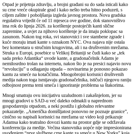
Otpad je prijetnja zdravlju, a brojni građani su do sada isticali kako
su crne vreće okupirale grad i kako nešto treba hitno poduzeti, s
ciljem zaštite i poboljšanja izgleda javnog prostora. Nova gradska
regulativa vrijedit će od 11 mjeseca ove godine, dok stanovništvo
ima rok do lipnja 2026. za korištenje postojećih kanti slične
zapremine, a uvjet za njihovo korištenje je da imaju poklopac sa
zasunom. Nakon tog roka, svi stanovnici i sve stambene zgrade i
kuće moraju imati kante s oznakom NYC. Ova najava nije ostala
bez komentara u stručnim krugovima, ali i na društvenim mrežama.
Struka u Europi, posebice u Velikoj Britaniji se čudi kako se „tek
sada preko Atlantika“ uvode kante, a gradonačelnik Adams je
nemilosrdno trolan na internetu, nakon što je na presici najavio novu
“revoluciju” u odlaganju otpada – novinarima je ponosno pokazao
kantu za smeće na kotačićima. Mnogobrojni korisnici društvenih
medija nakon toga ismijavaju gradonačelnika, ističući njegovu raniju
odbojnost prema temi smeća i ignoriranje problema sa štakorima.
Mnogi smatraju ovu inicijativu uzaludnom i zakašnjelom, jer su
mnogi gradovi u SAD-u već daleko odmakli u naprednom
gospodarenju otpadom, a neki postižu i globalno relevantne
pokazatelje. „Američka domišljatost ponovno ne poznaje granice”,
cinično su napisali korisnici na mrežama uz video koji prikazuje
Adamsa kako teatralno dovozi kantu na prostor gdje se održavala
konferencija za medije. Većina stanovnika uopće nije impresionirana
uvođenjem “prve službene crne kante za smeće u New Yorku” koja