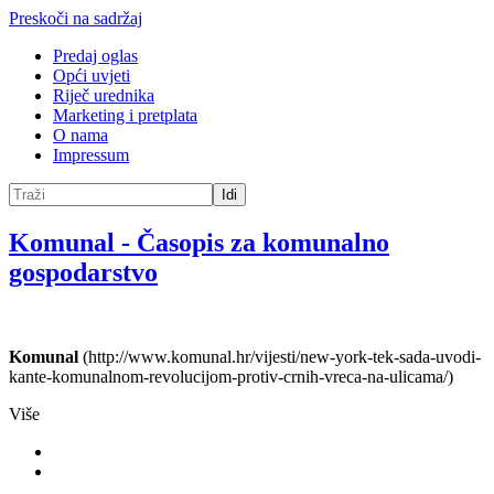
Preskoči na sadržaj
Predaj oglas
Opći uvjeti
Riječ urednika
Marketing i pretplata
O nama
Impressum
Idi
Komunal
-
Časopis za komunalno
gospodarstvo
Komunal
(http://www.komunal.hr/vijesti/new-york-tek-sada-uvodi-
kante-komunalnom-revolucijom-protiv-crnih-vreca-na-ulicama/)
Više