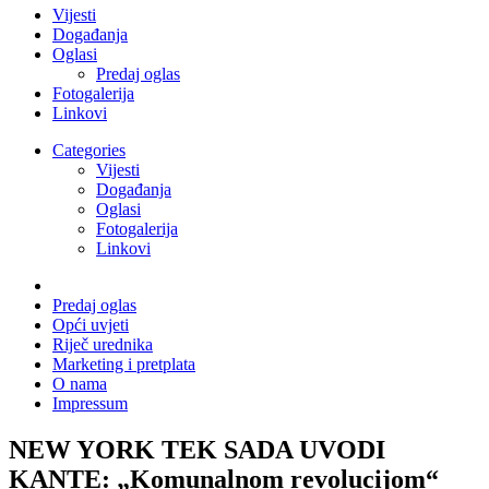
Vijesti
Događanja
Oglasi
Predaj oglas
Fotogalerija
Linkovi
Categories
Vijesti
Događanja
Oglasi
Fotogalerija
Linkovi
Predaj oglas
Opći uvjeti
Riječ urednika
Marketing i pretplata
O nama
Impressum
NEW YORK TEK SADA UVODI
KANTE: „Komunalnom revolucijom“