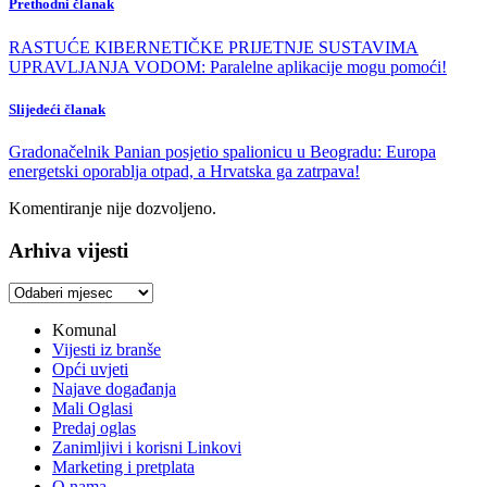
Prethodni članak
RASTUĆE KIBERNETIČKE PRIJETNJE SUSTAVIMA
UPRAVLJANJA VODOM: Paralelne aplikacije mogu pomoći!
Slijedeći članak
Gradonačelnik Panian posjetio spalionicu u Beogradu: Europa
energetski oporablja otpad, a Hrvatska ga zatrpava!
Komentiranje nije dozvoljeno.
Arhiva vijesti
Arhiva
vijesti
Komunal
Vijesti iz branše
Opći uvjeti
Najave događanja
Mali Oglasi
Predaj oglas
Zanimljivi i korisni Linkovi
Marketing i pretplata
O nama