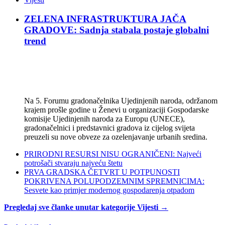
ZELENA INFRASTRUKTURA JAČA
GRADOVE: Sadnja stabala postaje globalni
trend
Na 5. Forumu gradonačelnika Ujedinjenih naroda, održanom
krajem prošle godine u Ženevi u organizaciji Gospodarske
komisije Ujedinjenih naroda za Europu (UNECE),
gradonačelnici i predstavnici gradova iz cijelog svijeta
preuzeli su nove obveze za ozelenjavanje urbanih sredina.
PRIRODNI RESURSI NISU OGRANIČENI: Najveći
potrošači stvaraju najveću štetu
PRVA GRADSKA ČETVRT U POTPUNOSTI
POKRIVENA POLUPODZEMNIM SPREMNICIMA:
Sesvete kao primjer modernog gospodarenja otpadom
Pregledaj sve članke unutar kategorije Vijesti →