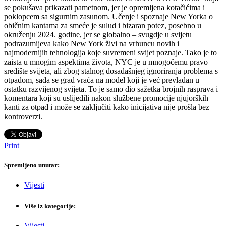
se pokušava prikazati pametnom, jer je opremljena kotačićima i
poklopcem sa sigurnim zasunom. Učenje i spoznaje New Yorka o
običnim kantama za smeće je sulud i bizaran potez, posebno u
okruženju 2024. godine, jer se globalno – svugdje u svijetu
podrazumijeva kako New York živi na vrhuncu novih i
najmodernijih tehnologija koje suvremeni svijet poznaje. Tako je to
zaista u mnogim aspektima života, NYC je u mnogočemu pravo
središte svijeta, ali zbog stalnog dosadašnjeg ignoriranja problema s
otpadom, sada se grad vraća na model koji je već prevladan u
ostatku razvijenog svijeta. To je samo dio sažetka brojnih rasprava i
komentara koji su uslijedili nakon službene promocije njujorških
kanti za otpad i može se zaključiti kako inicijativa nije prošla bez
kontroverzi.
Print
Spremljeno unutar:
Vijesti
Više iz kategorije:
Vijesti