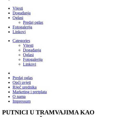
Vijesti
Događanja
Oglasi
Predaj oglas
Fotogalerija
Linkovi
Categories
Vijesti
Događanja
Oglasi
Fotogalerija
Linkovi
Predaj oglas
Opći uvjeti
Riječ urednika
Marketing i pretplata
O nama
Impressum
PUTNICI U TRAMVAJIMA KAO