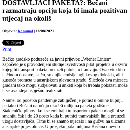
DOSTAVLJAČI PAKETA?: Bečani
razmatraju opciju koja bi imala pozitivan
utjecaj na okoliš
Objavio:
Komunal
|
16/08/2021
Print
Bečko gradsko poduzeće za javni prijevoz „Wiener Linien“
započelo je s provođenjem studije izvedivosti pilot-projekta u okviru
kojeg bi transport paketa preuzeli putnici u tramvaju. Ovakvim bi se
načinom dostave, ističu, smanjile emisije ugljikovog dioksida, ali i
gustoća prometa u austrijskom glavnom gradu. Sljedeća dva mjeseca
građani tako mogu sudjelovati u anketi koja bi trebala pokazati može
li se ova ideja uspješno realizirati.
Naime, od početka pandemije zabilježen je porast u online kupnji,
pa tako i Bečani naručuju oko 96 milijuna paketa godišnje.
Staklenički plinovi koji se emitiraju transportom paketa mogli bi se
smanjiti čak i do 20 posto kada bi putnici tramvajskih linija preuzeli
ulogu dostavljača. Time bi se znatno utjecalo i na gužvu na ulicama
austrijske prijestolnice. U prosjeku pola milijuna Bečana dnevno