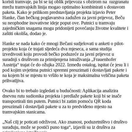
koristi tramvaje, pa bi se taj oblik prijevoza s obzirom na razgranatu
mrežu tramvajskih linija mogao optimalno kombinirati s dostavom
paketa. Kako je prilikom predstavljanja projekta izjavio Peter
Hanke, član bečkog poglavarstva zadužen za javni prijevoz, Beču
su neophodne inovativne ideje poput ove. Putnici u tramvaju
zajedničkim snagama mogu pridonijeti povećanju životne kvalitete i
zaštiti okoliša, dodao je.
Hanke se nada kako će mnogi Bečani sudjelovati u anketi o pilot-
projektu koja će trajati sljedeća dva mjeseca, a sama studija
izvedivosti koju provodi bečko poduzeće za javni prijevoz u
suradnji s društvom za primijenjena istraživanja „Frauenhofer
Austrija“ trajat će do ožujka 2022. Između ostalog, ispitat će jesu li i
pod kojim uvjetima putnici spremni preuzimati i dostavljati pakete i
na kojem bi se mjestu to vršilo te koja je maksimalna veličina paketa
prihvatljiva.
Ovako bi to trebalo izgledati u budućnosti: Aplikacija analizira
dnevnu rutu sudionika projekta i predlaže pakete koji bi se inače
transportirali tim putem. Putnici bi zatim pomoću QR koda
preuzimali i dostavljali pakete u za to predviđeno mjesto na
tramvajskim stanicama.
„Naš cilj je poticati održivost. Ako znanost, poduzetništvo i društvo
surađuju, može se postići puno toga“, izjavili su iz društva za