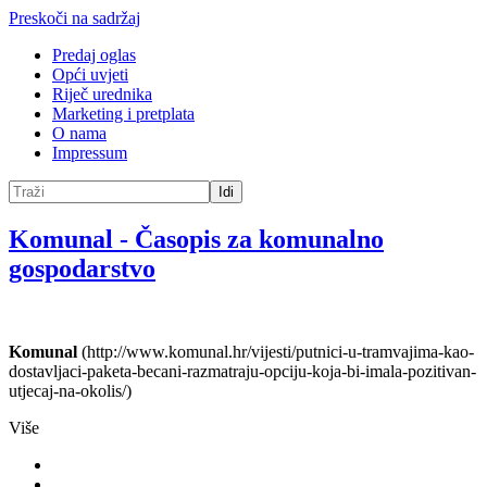
Preskoči na sadržaj
Predaj oglas
Opći uvjeti
Riječ urednika
Marketing i pretplata
O nama
Impressum
Idi
Komunal
-
Časopis za komunalno
gospodarstvo
Komunal
(http://www.komunal.hr/vijesti/putnici-u-tramvajima-kao-
dostavljaci-paketa-becani-razmatraju-opciju-koja-bi-imala-pozitivan-
utjecaj-na-okolis/)
Više