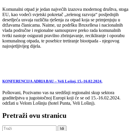
Komunalni otpad je jedan najvećih izazova modernog društva, stoga
EU, kao vodeći svjetski pokretač „zelenog razvoja“ posljednjih
desetljeća usvaja različita rješenja za otpad koja se primjenjuju u
državama članicama. Naime, uz podršku Bruxellesa i nacionalnih
vlada područne i regionalne samouprave preko rada komunalnih
tvrtki nastoje osigurati pravilno zbrinjavanje, recikliranje i oporabu
komunalnog otpada, te posebice tretiranje biootpada - njegovog
najosjetljivijeg dijela.
KONFERENCIJA ADRIA BAU – Veli Lošinj, 15.-16.02.2024.
Poštovani, Pozivamo vas na središnji regionalni skup sektora
graditeljstva u jugoistočnoj Europi koji će se od 15.-16.02.2024.
održati u Velom Lošinju (hotel Punta, Veli Lošinj).
Pretraži ovu stranicu