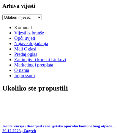
Arhiva vijesti
Arhiva
vijesti
Komunal
Vijesti iz branše
Opći uvjeti
Najave događanja
Mali Oglasi
Predaj oglas
Zanimljivi i korisni Linkovi
Marketing i pretplata
O nama
Impressum
Ukoliko ste propustili
Konferencija /Biootpad i energetska oporaba komunalnog otpada,
20.12.2023., Zagreb