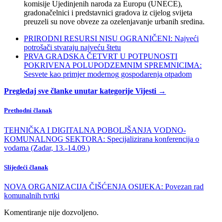
komisije Ujedinjenih naroda za Europu (UNECE),
gradonačelnici i predstavnici gradova iz cijelog svijeta
preuzeli su nove obveze za ozelenjavanje urbanih sredina.
PRIRODNI RESURSI NISU OGRANIČENI: Najveći
potrošači stvaraju najveću štetu
PRVA GRADSKA ČETVRT U POTPUNOSTI
POKRIVENA POLUPODZEMNIM SPREMNICIMA:
Sesvete kao primjer modernog gospodarenja otpadom
Pregledaj sve članke unutar kategorije Vijesti →
Prethodni članak
TEHNIČKA I DIGITALNA POBOLJŠANJA VODNO-
KOMUNALNOG SEKTORA: Specijalizirana konferencija o
vodama (Zadar, 13.-14.09.)
Slijedeći članak
NOVA ORGANIZACIJA ČIŠĆENJA OSIJEKA: Povezan rad
komunalnih tvrtki
Komentiranje nije dozvoljeno.