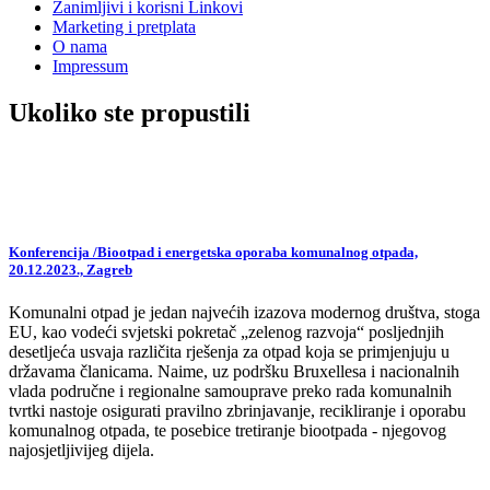
Zanimljivi i korisni Linkovi
Marketing i pretplata
O nama
Impressum
Ukoliko ste propustili
Konferencija /Biootpad i energetska oporaba komunalnog otpada,
20.12.2023., Zagreb
Komunalni otpad je jedan najvećih izazova modernog društva, stoga
EU, kao vodeći svjetski pokretač „zelenog razvoja“ posljednjih
desetljeća usvaja različita rješenja za otpad koja se primjenjuju u
državama članicama. Naime, uz podršku Bruxellesa i nacionalnih
vlada područne i regionalne samouprave preko rada komunalnih
tvrtki nastoje osigurati pravilno zbrinjavanje, recikliranje i oporabu
komunalnog otpada, te posebice tretiranje biootpada - njegovog
najosjetljivijeg dijela.