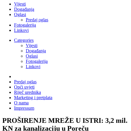
Vijesti
Događanja
Oglasi
Predaj oglas
Fotogalerija
Linkovi
Categories
Vijesti
Događanja
Oglasi
Fotogalerija
Linkovi
Predaj oglas
Opći uvjeti
Riječ urednika
Marketing i pretplata
O nama
Impressum
PROŠIRENJE MREŽE U ISTRI: 3,2 mil.
KN za kanalizaciju u Poreču