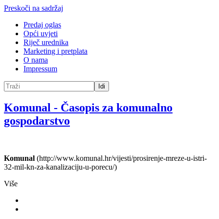
Preskoči na sadržaj
Predaj oglas
Opći uvjeti
Riječ urednika
Marketing i pretplata
O nama
Impressum
Idi
Komunal
-
Časopis za komunalno
gospodarstvo
Komunal
(http://www.komunal.hr/vijesti/prosirenje-mreze-u-istri-
32-mil-kn-za-kanalizaciju-u-porecu/)
Više