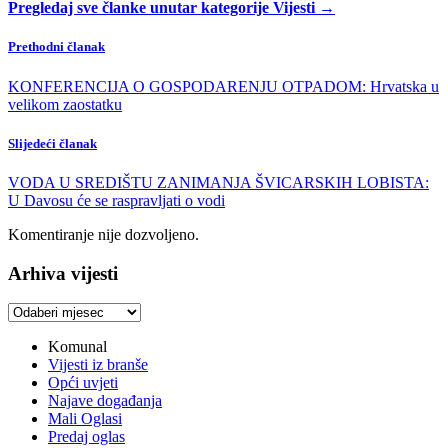
Pregledaj sve članke unutar kategorije Vijesti →
Prethodni članak
KONFERENCIJA O GOSPODARENJU OTPADOM: Hrvatska u
velikom zaostatku
Slijedeći članak
VODA U SREDIŠTU ZANIMANJA ŠVICARSKIH LOBISTA:
U Davosu će se raspravljati o vodi
Komentiranje nije dozvoljeno.
Arhiva vijesti
Arhiva
vijesti
Komunal
Vijesti iz branše
Opći uvjeti
Najave događanja
Mali Oglasi
Predaj oglas