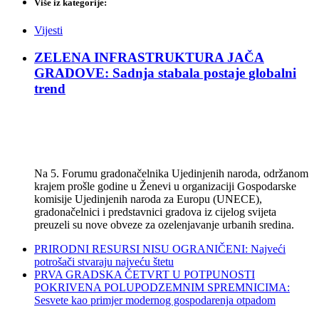
Više iz kategorije:
Vijesti
ZELENA INFRASTRUKTURA JAČA
GRADOVE: Sadnja stabala postaje globalni
trend
Na 5. Forumu gradonačelnika Ujedinjenih naroda, održanom
krajem prošle godine u Ženevi u organizaciji Gospodarske
komisije Ujedinjenih naroda za Europu (UNECE),
gradonačelnici i predstavnici gradova iz cijelog svijeta
preuzeli su nove obveze za ozelenjavanje urbanih sredina.
PRIRODNI RESURSI NISU OGRANIČENI: Najveći
potrošači stvaraju najveću štetu
PRVA GRADSKA ČETVRT U POTPUNOSTI
POKRIVENA POLUPODZEMNIM SPREMNICIMA:
Sesvete kao primjer modernog gospodarenja otpadom