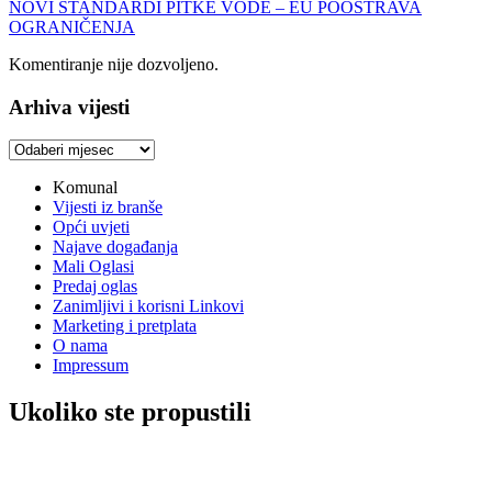
NOVI STANDARDI PITKE VODE – EU POOŠTRAVA
OGRANIČENJA
Komentiranje nije dozvoljeno.
Arhiva vijesti
Arhiva
vijesti
Komunal
Vijesti iz branše
Opći uvjeti
Najave događanja
Mali Oglasi
Predaj oglas
Zanimljivi i korisni Linkovi
Marketing i pretplata
O nama
Impressum
Ukoliko ste propustili