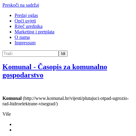
Preskoči na sadržaj
Predaj oglas
Opći uvjeti
Riječ urednika
Marketing i pretplata
O nama
Impressum
Idi
Komunal
-
Časopis za komunalno
gospodarstvo
Komunal
(http://www.komunal.hr/vijesti/plutajuci-otpad-ugrozio-
rad-hidroelektrane-visegrad/)
Više