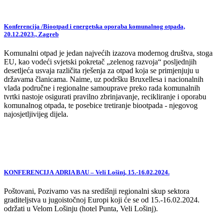
Konferencija /Biootpad i energetska oporaba komunalnog otpada,
20.12.2023., Zagreb
Komunalni otpad je jedan najvećih izazova modernog društva, stoga
EU, kao vodeći svjetski pokretač „zelenog razvoja“ posljednjih
desetljeća usvaja različita rješenja za otpad koja se primjenjuju u
državama članicama. Naime, uz podršku Bruxellesa i nacionalnih
vlada područne i regionalne samouprave preko rada komunalnih
tvrtki nastoje osigurati pravilno zbrinjavanje, recikliranje i oporabu
komunalnog otpada, te posebice tretiranje biootpada - njegovog
najosjetljivijeg dijela.
KONFERENCIJA ADRIA BAU – Veli Lošinj, 15.-16.02.2024.
Poštovani, Pozivamo vas na središnji regionalni skup sektora
graditeljstva u jugoistočnoj Europi koji će se od 15.-16.02.2024.
održati u Velom Lošinju (hotel Punta, Veli Lošinj).