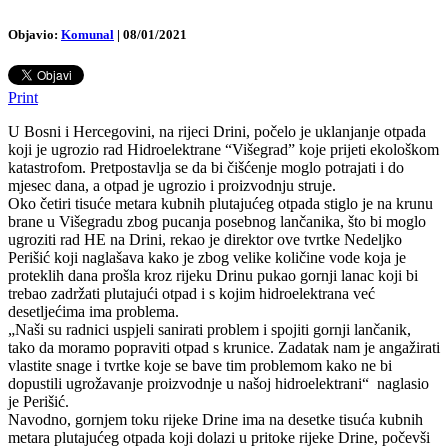
Objavio:
Komunal
|
08/01/2021
Print
U Bosni i Hercegovini, na rijeci Drini, počelo je uklanjanje otpada
koji je ugrozio rad Hidroelektrane “Višegrad” koje prijeti ekološkom
katastrofom. Pretpostavlja se da bi čišćenje moglo potrajati i do
mjesec dana, a otpad je ugrozio i proizvodnju struje.
Oko četiri tisuće metara kubnih plutajućeg otpada stiglo je na krunu
brane u Višegradu zbog pucanja posebnog lančanika, što bi moglo
ugroziti rad HE na Drini, rekao je direktor ove tvrtke Nedeljko
Perišić koji naglašava kako je zbog velike količine vode koja je
proteklih dana prošla kroz rijeku Drinu pukao gornji lanac koji bi
trebao zadržati plutajući otpad i s kojim hidroelektrana već
desetljećima ima problema.
„Naši su radnici uspjeli sanirati problem i spojiti gornji lančanik,
tako da moramo popraviti otpad s krunice. Zadatak nam je angažirati
vlastite snage i tvrtke koje se bave tim problemom kako ne bi
dopustili ugrožavanje proizvodnje u našoj hidroelektrani“ naglasio
je Perišić.
Navodno, gornjem toku rijeke Drine ima na desetke tisuća kubnih
metara plutajućeg otpada koji dolazi u pritoke rijeke Drine, počevši