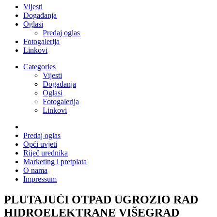
Vijesti
Događanja
Oglasi
Predaj oglas
Fotogalerija
Linkovi
Categories
Vijesti
Događanja
Oglasi
Fotogalerija
Linkovi
Predaj oglas
Opći uvjeti
Riječ urednika
Marketing i pretplata
O nama
Impressum
PLUTAJUĆI OTPAD UGROZIO RAD
HIDROELEKTRANE VIŠEGRAD