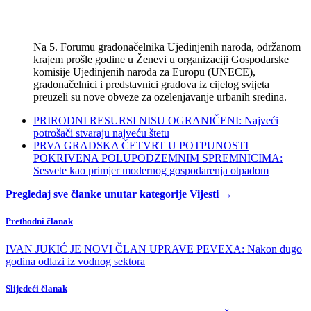
Na 5. Forumu gradonačelnika Ujedinjenih naroda, održanom
krajem prošle godine u Ženevi u organizaciji Gospodarske
komisije Ujedinjenih naroda za Europu (UNECE),
gradonačelnici i predstavnici gradova iz cijelog svijeta
preuzeli su nove obveze za ozelenjavanje urbanih sredina.
PRIRODNI RESURSI NISU OGRANIČENI: Najveći
potrošači stvaraju najveću štetu
PRVA GRADSKA ČETVRT U POTPUNOSTI
POKRIVENA POLUPODZEMNIM SPREMNICIMA:
Sesvete kao primjer modernog gospodarenja otpadom
Pregledaj sve članke unutar kategorije Vijesti →
Prethodni članak
IVAN JUKIĆ JE NOVI ČLAN UPRAVE PEVEXA: Nakon dugo
godina odlazi iz vodnog sektora
Slijedeći članak