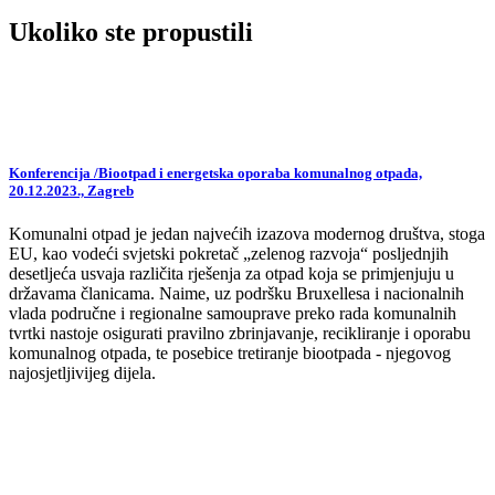
Ukoliko ste propustili
Konferencija /Biootpad i energetska oporaba komunalnog otpada,
20.12.2023., Zagreb
Komunalni otpad je jedan najvećih izazova modernog društva, stoga
EU, kao vodeći svjetski pokretač „zelenog razvoja“ posljednjih
desetljeća usvaja različita rješenja za otpad koja se primjenjuju u
državama članicama. Naime, uz podršku Bruxellesa i nacionalnih
vlada područne i regionalne samouprave preko rada komunalnih
tvrtki nastoje osigurati pravilno zbrinjavanje, recikliranje i oporabu
komunalnog otpada, te posebice tretiranje biootpada - njegovog
najosjetljivijeg dijela.