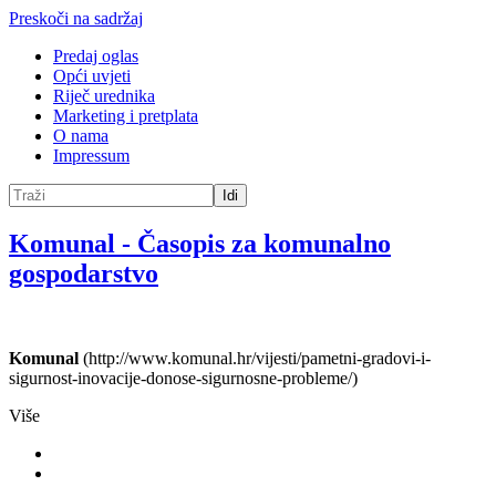
Preskoči na sadržaj
Predaj oglas
Opći uvjeti
Riječ urednika
Marketing i pretplata
O nama
Impressum
Idi
Komunal
-
Časopis za komunalno
gospodarstvo
Komunal
(http://www.komunal.hr/vijesti/pametni-gradovi-i-
sigurnost-inovacije-donose-sigurnosne-probleme/)
Više