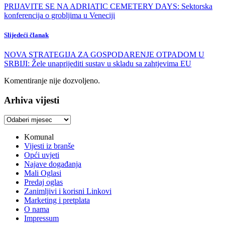
PRIJAVITE SE NA ADRIATIC CEMETERY DAYS: Sektorska
konferencija o grobljima u Veneciji
Slijedeći članak
NOVA STRATEGIJA ZA GOSPODARENJE OTPADOM U
SRBIJI: Žele unaprijediti sustav u skladu sa zahtjevima EU
Komentiranje nije dozvoljeno.
Arhiva vijesti
Arhiva
vijesti
Komunal
Vijesti iz branše
Opći uvjeti
Najave događanja
Mali Oglasi
Predaj oglas
Zanimljivi i korisni Linkovi
Marketing i pretplata
O nama
Impressum