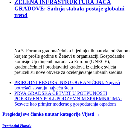
ZELENA INFRASTRUKTURA JAČA
GRADOVE: Sadnja stabala postaje globalni
trend
Na 5. Forumu gradonačelnika Ujedinjenih naroda, održanom
krajem prošle godine u Ženevi u organizaciji Gospodarske
komisije Ujedinjenih naroda za Europu (UNECE),
gradonačelnici i predstavnici gradova iz cijelog svijeta
preuzeli su nove obveze za ozelenjavanje urbanih sredina.
PRIRODNI RESURSI NISU OGRANIČENI: Najveći
potrošači stvaraju najveću štetu
PRVA GRADSKA ČETVRT U POTPUNOSTI
POKRIVENA POLUPODZEMNIM SPREMNICIMA:
Sesvete kao primjer modernog gospodarenja otpadom
Pregledaj sve članke unutar kategorije Vijesti →
Prethodni članak