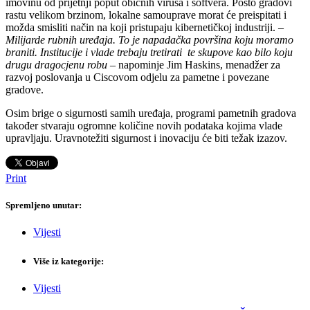
imovinu od prijetnji poput običnih virusa i softvera. Pošto gradovi
rastu velikom brzinom, lokalne samouprave morat će preispitati i
možda smisliti način na koji pristupaju kibernetičkoj industriji. –
Milijarde rubnih uređaja. To je napadačka površina koju moramo
braniti. Institucije i vlade trebaju tretirati te skupove kao bilo koju
drugu dragocjenu robu
– napominje Jim Haskins, menadžer za
razvoj poslovanja u Ciscovom odjelu za pametne i povezane
gradove.
Osim brige o sigurnosti samih uređaja, programi pametnih gradova
također stvaraju ogromne količine novih podataka kojima vlade
upravljaju. Uravnotežiti sigurnost i inovaciju će biti težak izazov.
Print
Spremljeno unutar:
Vijesti
Više iz kategorije:
Vijesti