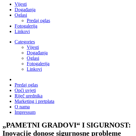
Vijesti
Događanja
Oglasi
Predaj oglas
Fotogalerija
Linkovi
Categories
Vijesti
Događanja
Oglasi
Fotogalerija
Linkovi
Predaj oglas
Opći uvjeti
Riječ urednika
Marketing i pretplata
O nama
Impressum
„PAMETNI GRADOVI“ I SIGURNOST:
Inovacije donose sigurnosne probleme