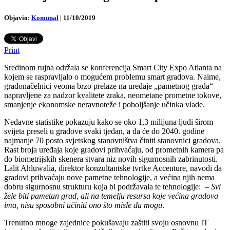
Objavio:
Komunal
|
11/10/2019
Print
Sredinom rujna održala se konferencija Smart City Expo Atlanta na
kojem se raspravljalo o mogućem problemu smart gradova. Naime,
gradonačelnici veoma brzo prelaze na uređaje „pametnog grada“
napravljene za nadzor kvalitete zraka, neometane prometne tokove,
smanjenje ekonomske neravnoteže i poboljšanje učinka vlade.
Nedavne statistike pokazuju kako se oko 1,3 milijuna ljudi širom
svijeta preseli u gradove svaki tjedan, a da će do 2040. godine
najmanje 70 posto svjetskog stanovništva činiti stanovnici gradova.
Rast broja uređaja koje gradovi prihvaćaju, od prometnih kamera pa
do biometrijskih skenera stvara niz novih sigurnosnih zabrinutosti.
Lalit Ahluwalia, direktor konzultantske tvrtke Accenture, navodi da
gradovi prihvaćaju nove pametne tehnologije, a većina njih nema
dobru sigurnosnu strukturu koja bi podržavala te tehnologije: –
Svi
žele biti pametan grad, ali na temelju resursa koje većina gradova
ima, nisu sposobni učiniti ono što misle da mogu
.
Trenutno mnoge zajednice pokušavaju zaštiti svoju osnovnu IT