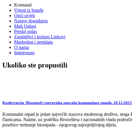
Komunal
Vijesti iz branše
Opći uvjeti
Najave događanja
Mali Oglasi
Predaj oglas
Zanimljivi i korisni Linkovi
Marketing i pretplata
O nama
Impressum
Ukoliko ste propustili
Konferencija /Biootpad i energetska oporaba komunalnog otpada, 20.12.2023
Komunalni otpad je jedan najvećih izazova modernog društva, stoga EU,
članicama. Naime, uz podršku Bruxellesa i nacionalnih vlada područne
posebice tretiranje biootpada - njegovog najosjetljivijeg dijela.