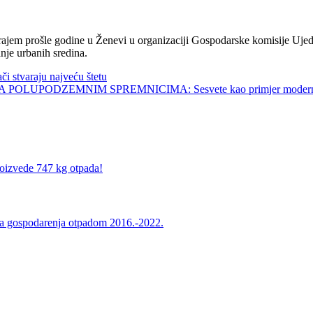
jem prošle godine u Ženevi u organizaciji Gospodarske komisije Ujed
nje urbanih sredina.
tvaraju najveću štetu
UPODZEMNIM SPREMNICIMA: Sesvete kao primjer modernog 
roizvede 747 kg otpada!
a gospodarenja otpadom 2016.-2022.