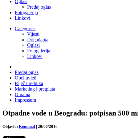
Oglasi
Predaj oglas
Fotogalerija
Linkovi
Categories
Vijesti
Događanja
Oglasi
Fotogalerija
Linkovi
Predaj oglas
Opći uvjeti
Riječ urednika
Marketing i pretplata
O nama
Impressum
Otpadne vode u Beogradu: potpisan 500 m
Objavio:
Komunal
|
20/06/2016