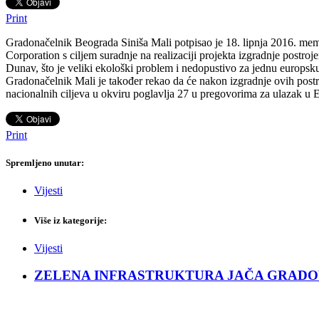
Print
Gradonačelnik Beograda Siniša Mali potpisao je 18. lipnja 2016. m
Corporation s ciljem suradnje na realizaciji projekta izgradnje postr
Dunav, što je veliki ekološki problem i nedopustivo za jednu europsku 
Gradonačelnik Mali je također rekao da će nakon izgradnje ovih postro
nacionalnih ciljeva u okviru poglavlja 27 u pregovorima za ulazak u 
Print
Spremljeno unutar:
Vijesti
Više iz kategorije:
Vijesti
ZELENA INFRASTRUKTURA JAČA GRADOVE: Sad