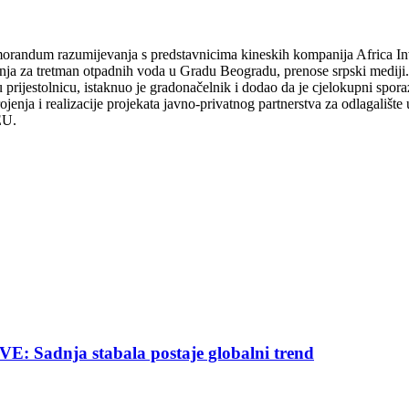
emorandum razumijevanja s predstavnicima kineskih kompanija Africa
ojenja za tretman otpadnih voda u Gradu Beogradu, prenose srpski mediji
prijestolnicu, istaknuo je gradonačelnik i dodao da je cjelokupni spora
jenja i realizacije projekata javno-privatnog partnerstva za odlagališt
EU.
nja stabala postaje globalni trend