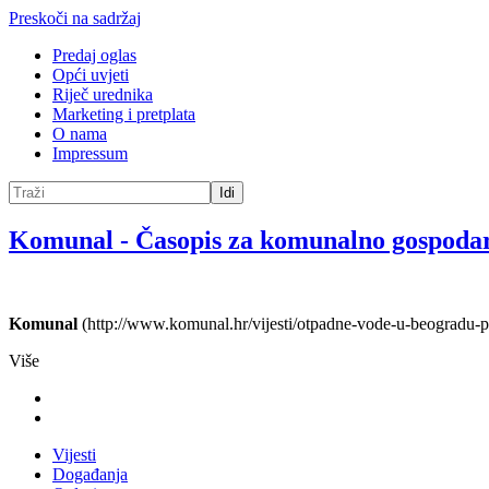
Preskoči na sadržaj
Predaj oglas
Opći uvjeti
Riječ urednika
Marketing i pretplata
O nama
Impressum
Idi
Komunal
-
Časopis za komunalno gospoda
Komunal
(http://www.komunal.hr/vijesti/otpadne-vode-u-beogradu-p
Više
Vijesti
Događanja