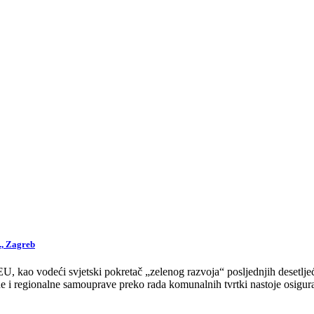
., Zagreb
 kao vodeći svjetski pokretač „zelenog razvoja“ posljednjih desetljeća
 i regionalne samouprave preko rada komunalnih tvrtki nastoje osigurat