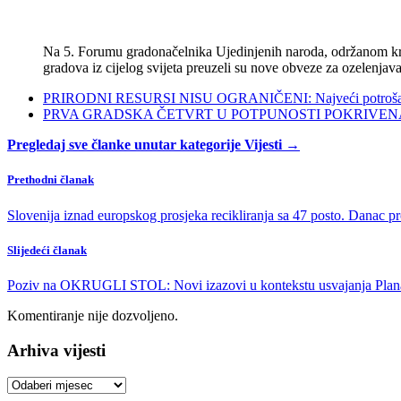
Na 5. Forumu gradonačelnika Ujedinjenih naroda, održanom kra
gradova iz cijelog svijeta preuzeli su nove obveze za ozelenjava
PRIRODNI RESURSI NISU OGRANIČENI: Najveći potrošači s
PRVA GRADSKA ČETVRT U POTPUNOSTI POKRIVENA POL
Pregledaj sve članke unutar kategorije Vijesti →
Prethodni članak
Slovenija iznad europskog prosjeka recikliranja sa 47 posto. Danac p
Slijedeći članak
Poziv na OKRUGLI STOL: Novi izazovi u kontekstu usvajanja Plan
Komentiranje nije dozvoljeno.
Arhiva vijesti
Arhiva
vijesti