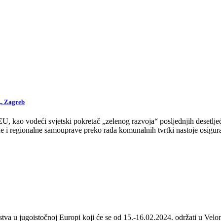
., Zagreb
 kao vodeći svjetski pokretač „zelenog razvoja“ posljednjih desetljeća
 i regionalne samouprave preko rada komunalnih tvrtki nastoje osigurat
stva u jugoistočnoj Europi koji će se od 15.-16.02.2024. održati u Velom