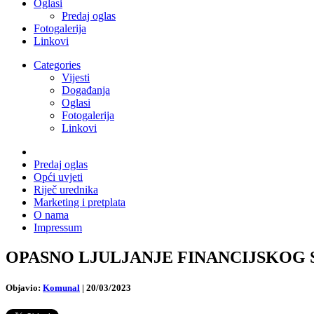
Oglasi
Predaj oglas
Fotogalerija
Linkovi
Categories
Vijesti
Događanja
Oglasi
Fotogalerija
Linkovi
Predaj oglas
Opći uvjeti
Riječ urednika
Marketing i pretplata
O nama
Impressum
OPASNO LJULJANJE FINANCIJSKOG SEKTO
Objavio:
Komunal
|
20/03/2023