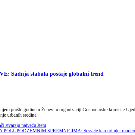
nja stabala postaje globalni trend
jem prošle godine u Ženevi u organizaciji Gospodarske komisije Ujed
nje urbanih sredina.
tvaraju najveću štetu
UPODZEMNIM SPREMNICIMA: Sesvete kao primjer modernog 