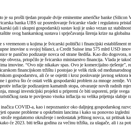
to je su prošli tjedan propale dvije eminentne američke banke (Silicon 
švicarska banka UBS uz posredovanje švicarske vlade i regulatora pris
arski (ali i ukupni gospodarski) sustav koji je usko vezan uz stabilnost
štite svog bankarskog sustava i sprječavanja širenja krize na globalna fi
 s vremenom u kojima je švicarski politički i financijski establišment 
ne imovine u svojoj bilanci, a Credit Suisse ima 575 mlrd USD imovine
ionice te panično podizanje novca od strane štediša. Kao dio dogovora, 
e obveza, priopćilo je švicarsko ministarstvo financija. Vlada je tako
ma imovine. “Ovo nije nikakav spas. Ovo je komercijalno rješenje”, rekl
carskom financijskom tržištu i postojao je velik rizik od međunarodno
skom gospodarstvu, ali će se osjetiti i kroz poslovanje javnog sektora ko
ne i goriva što će ostati velik gospodarski problem za mnoge zemlje. Viš
protiv inflacije podizanjem kamatnih stopa, otvaranje novih radnih mjesta
ja, mnogi investicijski projekti u pripremi će biti usporeni, prije svega 
stičkog rasta te povijesno visoka inflacija su velika prijetnja slabije 
tih inačica COVID-a, kao i nepoznanice oko daljnjeg gospodarskog razvo
živjeti opasne probleme u opskrbnim lancima i kako su ponovno izgledni 
, strože regulatorno okruženje i nedostatak jeftinog novca, uz pritisak
o će 2023. biti teška godina za većinu tržišta, za ulagače, ali i za pot