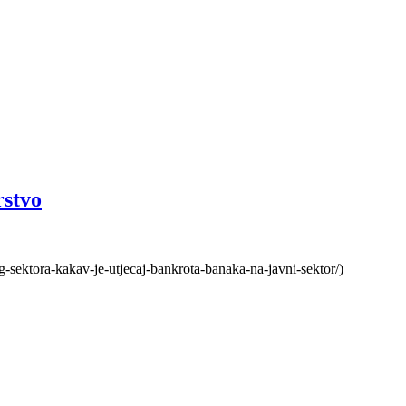
rstvo
g-sektora-kakav-je-utjecaj-bankrota-banaka-na-javni-sektor/)