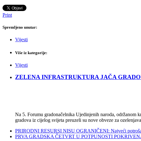
Print
Spremljeno unutar:
Vijesti
Više iz kategorije:
Vijesti
ZELENA INFRASTRUKTURA JAČA GRADOVE: Sad
Na 5. Forumu gradonačelnika Ujedinjenih naroda, održanom kra
gradova iz cijelog svijeta preuzeli su nove obveze za ozelenjava
PRIRODNI RESURSI NISU OGRANIČENI: Najveći potrošači s
PRVA GRADSKA ČETVRT U POTPUNOSTI POKRIVENA POL