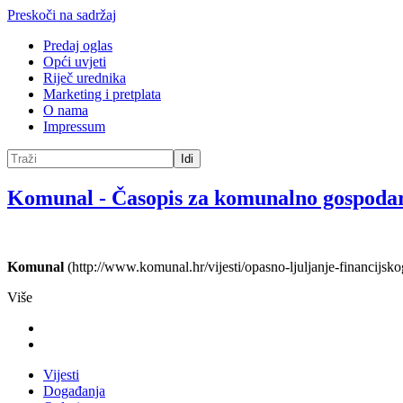
Preskoči na sadržaj
Predaj oglas
Opći uvjeti
Riječ urednika
Marketing i pretplata
O nama
Impressum
Idi
Komunal
-
Časopis za komunalno gospoda
Komunal
(http://www.komunal.hr/vijesti/opasno-ljuljanje-financijsko
Više
Vijesti
Događanja