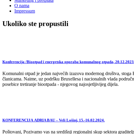
Marketing i pretplata
O nama
Impressum
Ukoliko ste propustili
Konferencija /Biootpad i energetska oporaba komunalnog otpada, 20.12.2023
Komunalni otpad je jedan najvećih izazova modernog društva, stoga EU,
članicama. Naime, uz podršku Bruxellesa i nacionalnih vlada područne
posebice tretiranje biootpada - njegovog najosjetljivijeg dijela.
KONFERENCIJA ADRIA BAU – Veli Lošinj, 15.-16.02.2024.
Poštovani, Pozivamo vas na središnji regionalni skup sektora graditelj