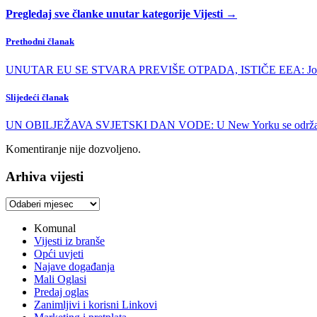
Pregledaj sve članke unutar kategorije Vijesti →
Prethodni članak
UNUTAR EU SE STVARA PREVIŠE OTPADA, ISTIČE EEA: Još uvij
Slijedeći članak
UN OBILJEŽAVA SVJETSKI DAN VODE: U New Yorku se održao najv
Komentiranje nije dozvoljeno.
Arhiva vijesti
Arhiva
vijesti
Komunal
Vijesti iz branše
Opći uvjeti
Najave događanja
Mali Oglasi
Predaj oglas
Zanimljivi i korisni Linkovi