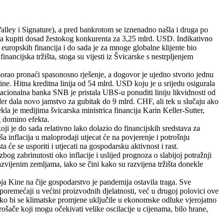
Valley i Signature), a pred bankrotom se iznenadno našla i druga po
tala kupiti dosad žestokog konkurenta za 3,25 mlrd. USD.
Indikativno
 europskih financija i do sada je za mnoge globalne klijente bio
nancijska tržišta, stoga su vijesti iz Švicarske s nestrpljenjem
morao pronaći spasonosno rješenje, a dogovor je ujedno stvorio jednu
. Hitna kreditna linija od 54 mlrd. USD koju je u srijedu osigurala
nacionalna banka SNB je pristala UBS-u ponuditi liniju likvidnosti od
đer dala novo jamstvo za gubitak do 9 mlrd. CHF, ali tek u slučaju ako
a je medijima švicarska ministrica financija Karin Keller-Sutter,
g domino efekta.
ji je do sada relativno lako dolazio do financijskih sredstava za
a inflacija u maloprodaji utjecat će na povjerenje i potrošnju
 će se usporiti i utjecati na gospodarsku aktivnost i rast.
zbog zabrinutosti oko inflacije i uslijed prognoza o slabijoj potražnji
razvijenim zemljama, iako se čini kako su razvijena tržišta donekle
ja Kine na čije gospodarstvo je pandemija ostavila traga. Sve
poremećaji u većini proizvodnih djelatnosti, već u drugoj polovici ove
 kako bi se klimatske promjene uključile u ekonomske odluke vjerojatno
rošače koji mogu očekivati velike oscilacije u cijenama, bilo hrane,