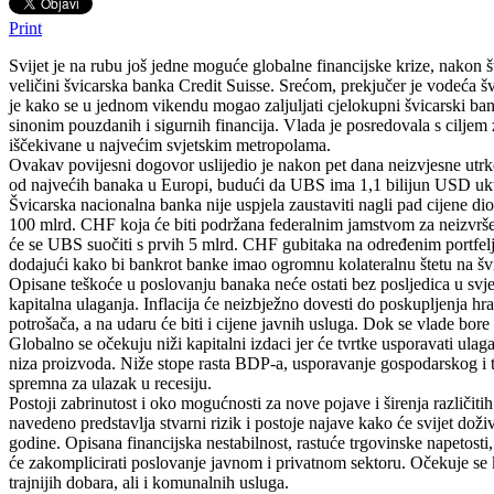
Print
Svijet je na rubu još jedne moguće globalne financijske krize, nakon š
veličini švicarska banka Credit Suisse. Srećom, prekjučer je vodeća 
je kako se u jednom vikendu mogao zaljuljati cjelokupni švicarski bank
sinonim pouzdanih i sigurnih financija. Vlada je posredovala s ciljem za
iščekivane u najvećim svjetskim metropolama.
Ovakav povijesni dogovor uslijedio je nakon pet dana neizvjesne utrke
od najvećih banaka u Europi, budući da UBS ima 1,1 bilijun USD ukup
Švicarska nacionalna banka nije uspjela zaustaviti nagli pad cijene d
100 mlrd. CHF koja će biti podržana federalnim jamstvom za neizvršenj
će se UBS suočiti s prvih 5 mlrd. CHF gubitaka na određenim portfelji
dodajući kako bi bankrot banke imao ogromnu kolateralnu štetu na švi
Opisane teškoće u poslovanju banaka neće ostati bez posljedica u svjet
kapitalna ulaganja. Inflacija će neizbježno dovesti do poskupljenja hra
potrošača, a na udaru će biti i cijene javnih usluga. Dok se vlade bore 
Globalno se očekuju niži kapitalni izdaci jer će tvrtke usporavati ulagan
niza proizvoda. Niže stope rasta BDP-a, usporavanje gospodarskog i turi
spremna za ulazak u recesiju.
Postoji zabrinutost i oko mogućnosti za nove pojave i širenja različi
navedeno predstavlja stvarni rizik i postoje najave kako će svijet do
godine. Opisana financijska nestabilnost, rastuće trgovinske napetosti
će zakomplicirati poslovanje javnom i privatnom sektoru. Očekuje se kak
trajnijih dobara, ali i komunalnih usluga.