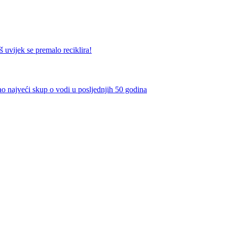
ek se premalo reciklira!
eći skup o vodi u posljednjih 50 godina