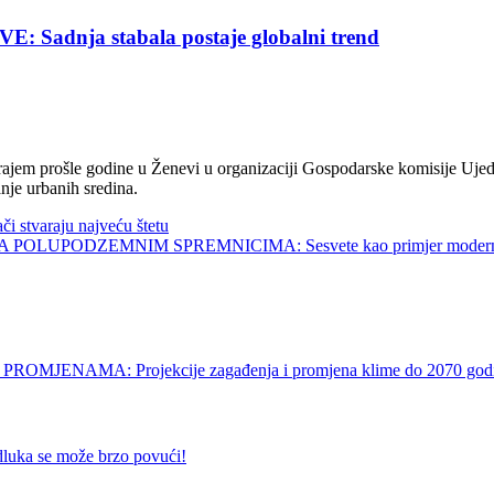
nja stabala postaje globalni trend
jem prošle godine u Ženevi u organizaciji Gospodarske komisije Ujed
nje urbanih sredina.
tvaraju najveću štetu
UPODZEMNIM SPREMNICIMA: Sesvete kao primjer modernog 
NAMA: Projekcije zagađenja i promjena klime do 2070 god
se može brzo povući!