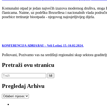
Komunalni otpad je jedan najvećih izazova modernog društva, stoga EU,
članicama. Naime, uz podršku Bruxellesa i nacionalnih vlada područne
posebice tretiranje biootpada - njegovog najosjetljivijeg dijela.
KONFERENCIJA ADRIA BAU – Veli Lošinj, 15.-16.02.2024.
Poštovani, Pozivamo vas na središnji regionalni skup sektora graditelj
Pretraži ovu stranicu
Pregledaj Arhivu
Pregledaj
Arhivu