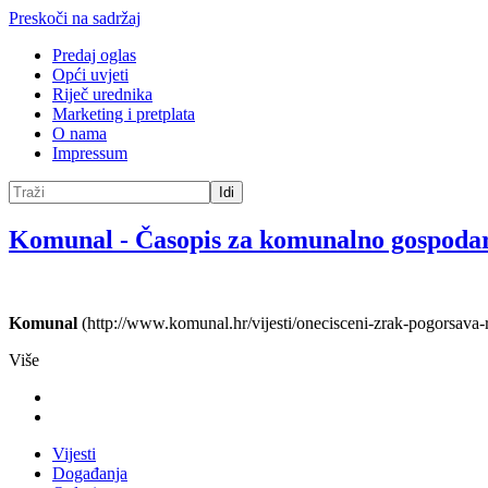
Preskoči na sadržaj
Predaj oglas
Opći uvjeti
Riječ urednika
Marketing i pretplata
O nama
Impressum
Idi
Komunal
-
Časopis za komunalno gospoda
Komunal
(http://www.komunal.hr/vijesti/onecisceni-zrak-pogorsava-
Više
Vijesti
Događanja