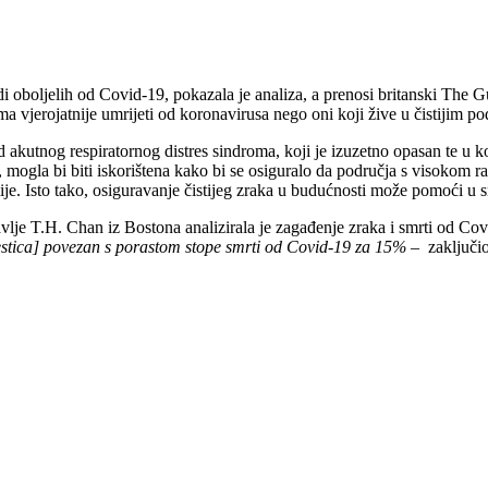
i oboljelih od Covid-19, pokazala je analiza, a prenosi britanski The G
a vjerojatnije umrijeti od koronavirusa nego oni koji žive u čistijim po
od akutnog respiratornog distres sindroma, koji je izuzetno opasan te u
ci, mogla bi biti iskorištena kako bi se osiguralo da područja s visok
demije. Isto tako, osiguravanje čistijeg zraka u budućnosti može pomoći 
ravlje T.H. Chan iz Bostona analizirala je zagađenje zraka i smrti od 
estica] povezan s porastom stope smrti od Covid-19 za 15%
– zaključio