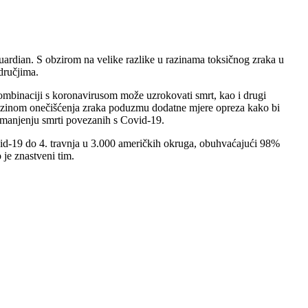
uardian. S obzirom na velike razlike u razinama toksičnog zraka u
dručjima.
 kombinaciji s koronavirusom može uzrokovati smrt, kao i drugi
om razinom onečišćenja zraka poduzmu dodatne mjere opreza kako bi
u smanjenju smrti povezanih s Covid-19.
Covid-19 do 4. travnja u 3.000 američkih okruga, obuhvaćajući 98%
 je znastveni tim.