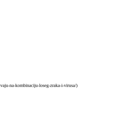
vaju-na-kombinaciju-loseg-zraka-i-virusa/)