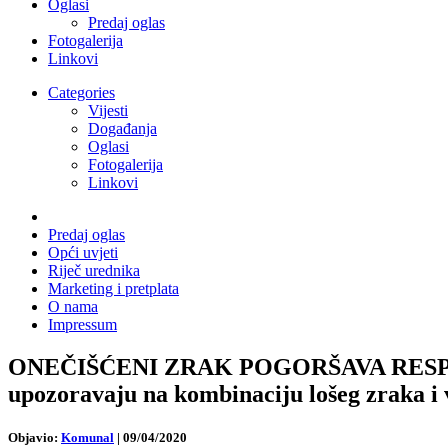
Oglasi
Predaj oglas
Fotogalerija
Linkovi
Categories
Vijesti
Događanja
Oglasi
Fotogalerija
Linkovi
Predaj oglas
Opći uvjeti
Riječ urednika
Marketing i pretplata
O nama
Impressum
ONEČIŠĆENI ZRAK POGORŠAVA RESP
upozoravaju na kombinaciju lošeg zraka i 
Objavio:
Komunal
|
09/04/2020