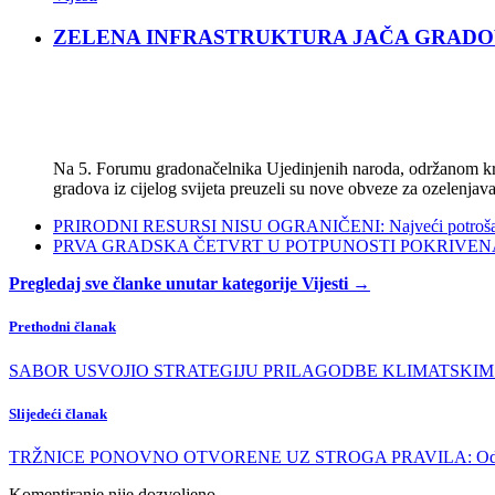
ZELENA INFRASTRUKTURA JAČA GRADOVE: Sad
Na 5. Forumu gradonačelnika Ujedinjenih naroda, održanom kra
gradova iz cijelog svijeta preuzeli su nove obveze za ozelenjava
PRIRODNI RESURSI NISU OGRANIČENI: Najveći potrošači s
PRVA GRADSKA ČETVRT U POTPUNOSTI POKRIVENA POL
Pregledaj sve članke unutar kategorije Vijesti →
Prethodni članak
SABOR USVOJIO STRATEGIJU PRILAGODBE KLIMATSKIM PROMJE
Slijedeći članak
TRŽNICE PONOVNO OTVORENE UZ STROGA PRAVILA: Odluka 
Komentiranje nije dozvoljeno.