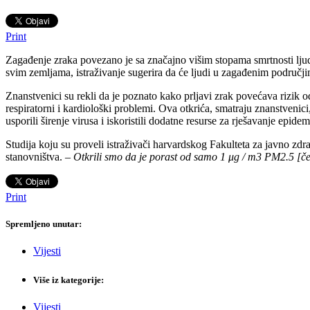
Print
Zagađenje zraka povezano je sa značajno višim stopama smrtnosti ljud
svim zemljama, istraživanje sugerira da će ljudi u zagađenim područjim
Znanstvenici su rekli da je poznato kako prljavi zrak povećava rizik 
respiratorni i kardiološki problemi. Ova otkrića, smatraju znanstveni
usporili širenje virusa i iskoristili dodatne resurse za rješavanje epi
Studija koju su proveli istraživači harvardskog Fakulteta za javno zd
stanovništva. –
Otkrili smo da je porast od samo 1 μg / m3 PM2.5 [č
Print
Spremljeno unutar:
Vijesti
Više iz kategorije:
Vijesti