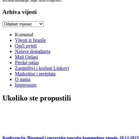
Arhiva vijesti
Arhiva
vijesti
Komunal
Vijesti iz branše
Opći uvjeti
Najave događanja
Mali Oglasi
Predaj oglas
Zanimljivi i korisni Linkovi
Marketing i pretplata
O nama
Impressum
Ukoliko ste propustili
Konferencija /Biootpad i energetska oporaba komunalnog otpada, 20.12.2023