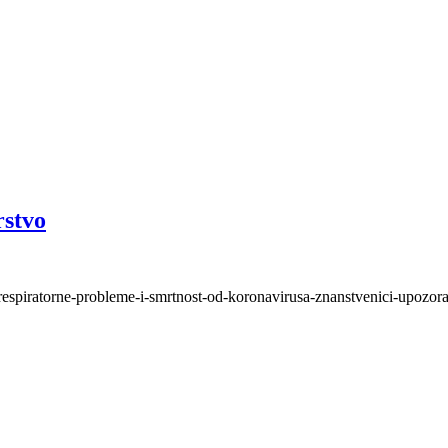
rstvo
respiratorne-probleme-i-smrtnost-od-koronavirusa-znanstvenici-upozora