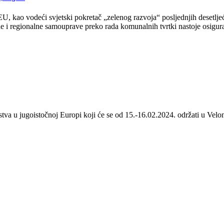
 kao vodeći svjetski pokretač „zelenog razvoja“ posljednjih desetljeća
 i regionalne samouprave preko rada komunalnih tvrtki nastoje osigurat
stva u jugoistočnoj Europi koji će se od 15.-16.02.2024. održati u Velom