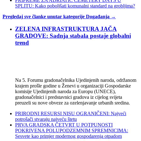
PRIPREME ZA ADRIATIC CEMETERY DAYS U
SPLITU: Kako poboljšati komunalni standard na grobljima?
Pregledaj sve članke unutar kategorije Događanja →
ZELENA INFRASTRUKTURA JAČA
GRADOVE: Sadnja stabala postaje globalni
trend
Na 5. Forumu gradonačelnika Ujedinjenih naroda, održanom
krajem prošle godine u Ženevi u organizaciji Gospodarske
komisije Ujedinjenih naroda za Europu (UNECE),
gradonačelnici i predstavnici gradova iz cijelog svijeta
preuzeli su nove obveze za ozelenjavanje urbanih sredina.
PRIRODNI RESURSI NISU OGRANIČENI: Najveći
potrošači stvaraju najveću štetu
PRVA GRADSKA ČETVRT U POTPUNOSTI
POKRIVENA POLUPODZEMNIM SPREMNICIMA:
Sesvete kao primjer modernog gospodarenja otpadom