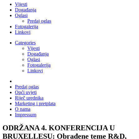
Vijesti
Događanja
Oglasi
Predaj oglas
Fotogalerija
Linkovi
Categories
Vijesti
Događanja
Oglasi
Fotogalerija
Linkovi
Predaj oglas
Opći uvjeti
Riječ urednika
Marketing i pretplata
O nama
Impressum
ODRŽANA 4. KONFERENCIJA U
BRUXELLESU: Obrađene teme R&D,