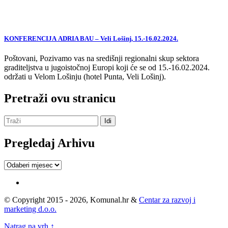
KONFERENCIJA ADRIA BAU – Veli Lošinj, 15.-16.02.2024.
Poštovani, Pozivamo vas na središnji regionalni skup sektora
graditeljstva u jugoistočnoj Europi koji će se od 15.-16.02.2024.
održati u Velom Lošinju (hotel Punta, Veli Lošinj).
Pretraži ovu stranicu
Pregledaj Arhivu
Pregledaj
Arhivu
© Copyright 2015 - 2026, Komunal.hr &
Centar za razvoj i
marketing d.o.o.
Natrag na vrh ↑