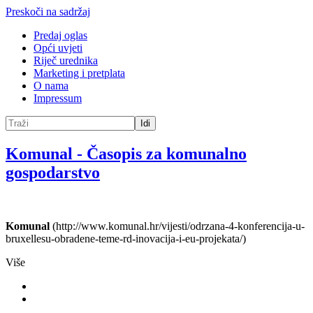
Preskoči na sadržaj
Predaj oglas
Opći uvjeti
Riječ urednika
Marketing i pretplata
O nama
Impressum
Idi
Komunal
-
Časopis za komunalno
gospodarstvo
Komunal
(http://www.komunal.hr/vijesti/odrzana-4-konferencija-u-
bruxellesu-obradene-teme-rd-inovacija-i-eu-projekata/)
Više