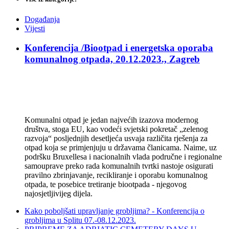
Događanja
Vijesti
Konferencija /Biootpad i energetska oporaba
komunalnog otpada, 20.12.2023., Zagreb
Komunalni otpad je jedan najvećih izazova modernog
društva, stoga EU, kao vodeći svjetski pokretač „zelenog
razvoja“ posljednjih desetljeća usvaja različita rješenja za
otpad koja se primjenjuju u državama članicama. Naime, uz
podršku Bruxellesa i nacionalnih vlada područne i regionalne
samouprave preko rada komunalnih tvrtki nastoje osigurati
pravilno zbrinjavanje, recikliranje i oporabu komunalnog
otpada, te posebice tretiranje biootpada - njegovog
najosjetljivijeg dijela.
Kako poboljšati upravljanje grobljima? - Konferencija o
grobljima u Splitu 07.-08.12.2023.