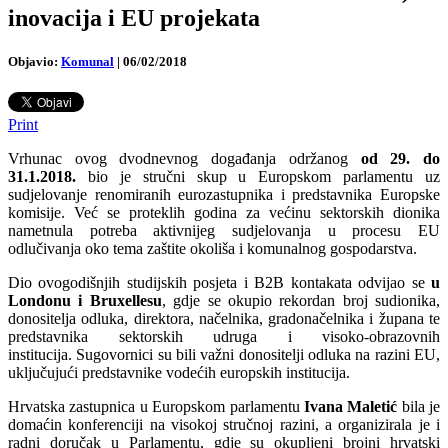
inovacija i EU projekata
Objavio:
Komunal
|
06/02/2018
Print
Vrhunac ovog dvodnevnog događanja održanog
od 29. do
31.1.2018.
bio je stručni skup u Europskom parlamentu uz
sudjelovanje renomiranih eurozastupnika i predstavnika Europske
komisije. Već se proteklih godina za većinu sektorskih dionika
nametnula potreba aktivnijeg sudjelovanja u procesu EU
odlučivanja oko tema zaštite okoliša i komunalnog gospodarstva.
Dio ovogodišnjih studijskih posjeta i B2B kontakata odvijao se
u
Londonu i Bruxellesu
, gdje se okupio rekordan broj sudionika,
donositelja odluka, direktora, načelnika, gradonačelnika i župana te
predstavnika sektorskih udruga i visoko-obrazovnih
institucija. Sugovornici su bili važni donositelji odluka na razini EU,
uključujući predstavnike vodećih europskih institucija.
Hrvatska zastupnica u Europskom parlamentu
Ivana Maletić
bila je
domaćin konferenciji na visokoj stručnoj razini, a organizirala je i
radni doručak u Parlamentu, gdje su okupljeni brojni hrvatski