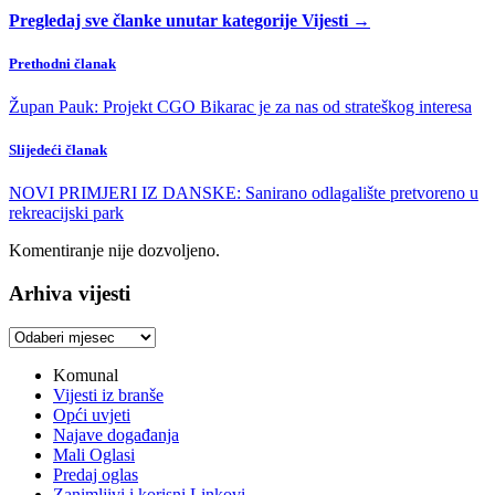
Pregledaj sve članke unutar kategorije Vijesti →
Prethodni članak
Župan Pauk: Projekt CGO Bikarac je za nas od strateškog interesa
Slijedeći članak
NOVI PRIMJERI IZ DANSKE: Sanirano odlagalište pretvoreno u
rekreacijski park
Komentiranje nije dozvoljeno.
Arhiva vijesti
Arhiva
vijesti
Komunal
Vijesti iz branše
Opći uvjeti
Najave događanja
Mali Oglasi
Predaj oglas
Zanimljivi i korisni Linkovi