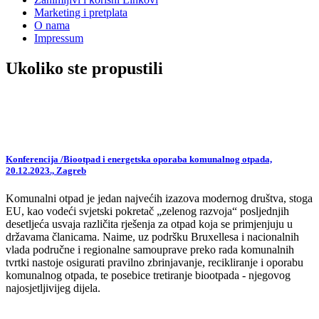
Marketing i pretplata
O nama
Impressum
Ukoliko ste propustili
Konferencija /Biootpad i energetska oporaba komunalnog otpada,
20.12.2023., Zagreb
Komunalni otpad je jedan najvećih izazova modernog društva, stoga
EU, kao vodeći svjetski pokretač „zelenog razvoja“ posljednjih
desetljeća usvaja različita rješenja za otpad koja se primjenjuju u
državama članicama. Naime, uz podršku Bruxellesa i nacionalnih
vlada područne i regionalne samouprave preko rada komunalnih
tvrtki nastoje osigurati pravilno zbrinjavanje, recikliranje i oporabu
komunalnog otpada, te posebice tretiranje biootpada - njegovog
najosjetljivijeg dijela.