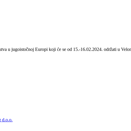
stva u jugoistočnoj Europi koji će se od 15.-16.02.2024. održati u Velom
 d.o.o.