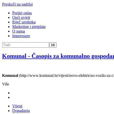
Preskoči na sadržaj
Predaj oglas
Opći uvjeti
Riječ urednika
Marketing i pretplata
O nama
Impressum
Idi
Komunal
-
Časopis za komunalno gospoda
Komunal
(http://www.komunal.hr/vijesti/novo-elektricno-vozilo-za-ci
Više
Vijesti
Događanja