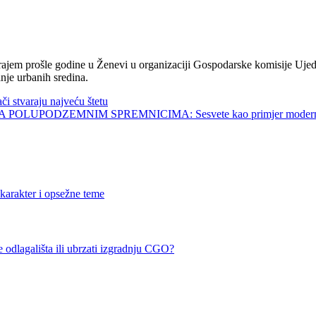
jem prošle godine u Ženevi u organizaciji Gospodarske komisije Ujed
nje urbanih sredina.
tvaraju najveću štetu
UPODZEMNIM SPREMNICIMA: Sesvete kao primjer modernog 
karakter i opsežne teme
 odlagališta ili ubrzati izgradnju CGO?