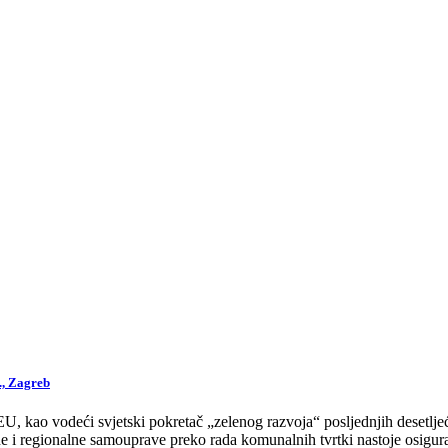
., Zagreb
 kao vodeći svjetski pokretač „zelenog razvoja“ posljednjih desetljeća
 i regionalne samouprave preko rada komunalnih tvrtki nastoje osigurat