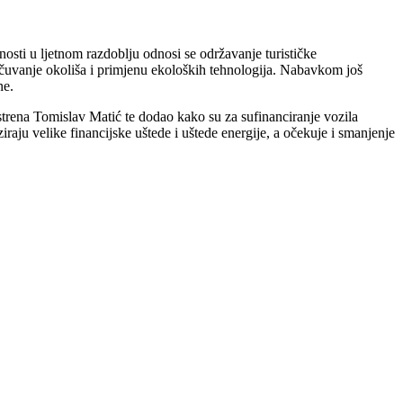
sti u ljetnom razdoblju odnosi se održavanje turističke
 očuvanje okoliša i primjenu ekoloških tehnologija. Nabavkom još
ne.
trena Tomislav Matić te dodao kako su za sufinanciranje vozila
raju velike financijske uštede i uštede energije, a očekuje i smanjenje