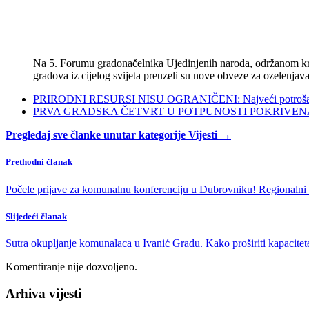
Na 5. Forumu gradonačelnika Ujedinjenih naroda, održanom kra
gradova iz cijelog svijeta preuzeli su nove obveze za ozelenjava
PRIRODNI RESURSI NISU OGRANIČENI: Najveći potrošači s
PRVA GRADSKA ČETVRT U POTPUNOSTI POKRIVENA POL
Pregledaj sve članke unutar kategorije Vijesti →
Prethodni članak
Počele prijave za komunalnu konferenciju u Dubrovniku! Regionalni 
Slijedeći članak
Sutra okupljanje komunalaca u Ivanić Gradu. Kako proširiti kapacitete
Komentiranje nije dozvoljeno.
Arhiva vijesti