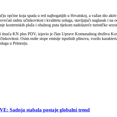
 općine koja spada u red najbogatijih u Hrvatskoj, a važan dio aktivno
ovećati radnu učinkovitost i kvalitetu usluga, stavljajući naglasak i na
nje kostrenskih plaža i obalnog puta tijekom nadolazeće turističke sezo
185 tisuća KN plus PDV, izjavio je član Uprave Komunalnog društva Kos
inkovitost. Osim nulte stope emisije ispušnih plinova, vozilo karakterizi
usluga u Primorju.
nja stabala postaje globalni trend