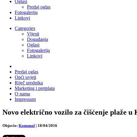
Oglasi
Predaj oglas
Fotogalerija
Linkovi
Categories
Vijesti
Događanja
Oglasi
Fotogalerija
Linkovi
Predaj oglas
Opći uvjeti
Riječ urednika
Marketing i pretplata
O nama
Impressum
Novo električno vozilo za čišćenje plaže u 
Objavio:
Komunal
|
18/04/2016