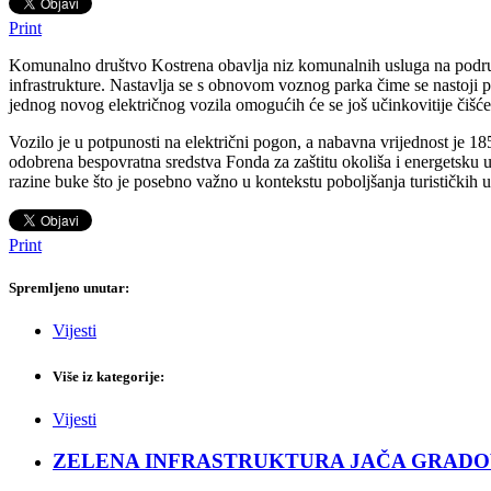
Print
Komunalno društvo Kostrena obavlja niz komunalnih usluga na području
infrastrukture. Nastavlja se s obnovom voznog parka čime se nastoji p
jednog novog električnog vozila omogućih će se još učinkovitije čišće
Vozilo je u potpunosti na električni pogon, a nabavna vrijednost je 
odobrena bespovratna sredstva Fonda za zaštitu okoliša i energetsku uč
razine buke što je posebno važno u kontekstu poboljšanja turističkih 
Print
Spremljeno unutar:
Vijesti
Više iz kategorije:
Vijesti
ZELENA INFRASTRUKTURA JAČA GRADOVE: Sad