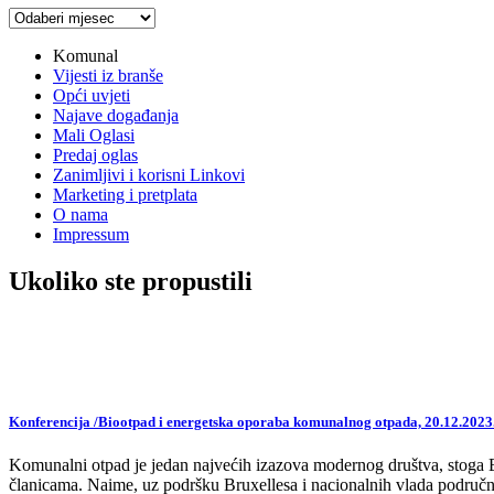
Arhiva
vijesti
Komunal
Vijesti iz branše
Opći uvjeti
Najave događanja
Mali Oglasi
Predaj oglas
Zanimljivi i korisni Linkovi
Marketing i pretplata
O nama
Impressum
Ukoliko ste propustili
Konferencija /Biootpad i energetska oporaba komunalnog otpada, 20.12.2023
Komunalni otpad je jedan najvećih izazova modernog društva, stoga EU,
članicama. Naime, uz podršku Bruxellesa i nacionalnih vlada područne