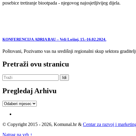
posebice tretiranje biootpada - njegovog najosjetljivijeg dijela.
KONFERENCIJA ADRIA BAU – Veli Lošinj, 15.-16.02.2024.
Poštovani, Pozivamo vas na središnji regionalni skup sektora graditelj
Pretraži ovu stranicu
Pregledaj Arhivu
Pregledaj
Arhivu
© Copyright 2015 - 2026, Komunal.hr &
Centar za razvoj i marketing
Natrag na vrh ↑