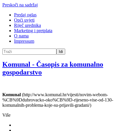
Preskoči na sadržaj
Predaj oglas
Opći uvjeti
Riječ urednika
Marketing i pretplata
O nama
Impressum
Idi
Komunal
-
Časopis za komunalno
gospodarstvo
Komunal
(http://www.komunal.hr/vijesti/novim-webom-
%CB%9Ddubrovacko-oko%CB%9D-rijeseno-vise-od-130-
komunalnih-problema-koje-su-prijavili-gradani/)
Više