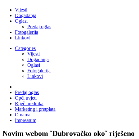
Vijesti
Događanja
Oglasi
Predaj oglas
Fotogalerija
Linkovi
Categories
Vijesti
Događanja
Oglasi
Fotogalerija
Linkovi
Predaj oglas
Opći uvjeti
Riječ urednika
Marketing i pretplata
O nama
Impressum
Novim webom ˝Dubrovačko oko˝ riješeno