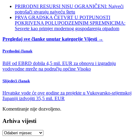
PRIRODNI RESURSI NISU OGRANIČENI: Najveći
potrošači stvaraju najveću štetu
PRVA GRADSKA ČETVRT U POTPUNOSTI
POKRIVENA POLUPODZEMNIM SPREMNICIMA:
Sesvete kao primjer modernog gospodarenja otpadom
Pregledaj sve članke unutar kategorije Vijesti →
Prethodni članak
BiH od EBRD dobila 4,5 mil. EUR za obnovu i izgradnju
vodovodne mreže na području općine Visoko
Slijedeći članak
Hrvatske vode će ove godine za projekte u Vukovarsko-srijemskoj
županiji izdvojiti 35,5 mil. EUR
Komentiranje nije dozvoljeno.
Arhiva vijesti
Arhiva
vijesti