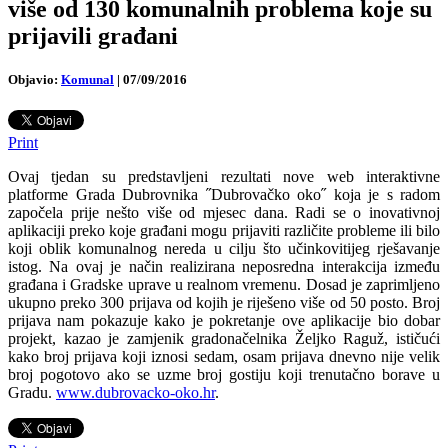
više od 130 komunalnih problema koje su
prijavili građani
Objavio:
Komunal
|
07/09/2016
Print
Ovaj tjedan su predstavljeni rezultati nove web interaktivne
platforme Grada Dubrovnika ˝Dubrovačko oko˝ koja je s radom
započela prije nešto više od mjesec dana. Radi se o inovativnoj
aplikaciji preko koje građani mogu prijaviti različite probleme ili bilo
koji oblik komunalnog nereda u cilju što učinkovitijeg rješavanje
istog. Na ovaj je način realizirana neposredna interakcija između
građana i Gradske uprave u realnom vremenu. Dosad je zaprimljeno
ukupno preko 300 prijava od kojih je riješeno više od 50 posto. Broj
prijava nam pokazuje kako je pokretanje ove aplikacije bio dobar
projekt, kazao je zamjenik gradonačelnika Željko Raguž, ističući
kako broj prijava koji iznosi sedam, osam prijava dnevno nije velik
broj pogotovo ako se uzme broj gostiju koji trenutačno borave u
Gradu.
www.dubrovacko-oko.hr
.