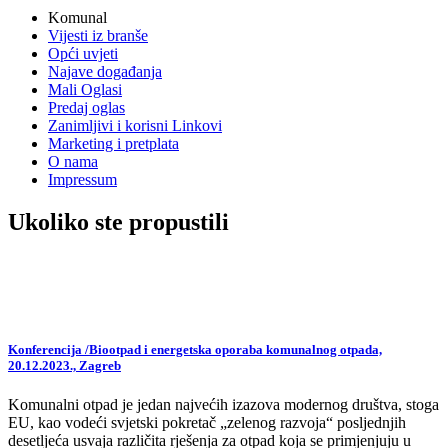
Komunal
Vijesti iz branše
Opći uvjeti
Najave događanja
Mali Oglasi
Predaj oglas
Zanimljivi i korisni Linkovi
Marketing i pretplata
O nama
Impressum
Ukoliko ste propustili
Konferencija /Biootpad i energetska oporaba komunalnog otpada,
20.12.2023., Zagreb
Komunalni otpad je jedan najvećih izazova modernog društva, stoga
EU, kao vodeći svjetski pokretač „zelenog razvoja“ posljednjih
desetljeća usvaja različita rješenja za otpad koja se primjenjuju u