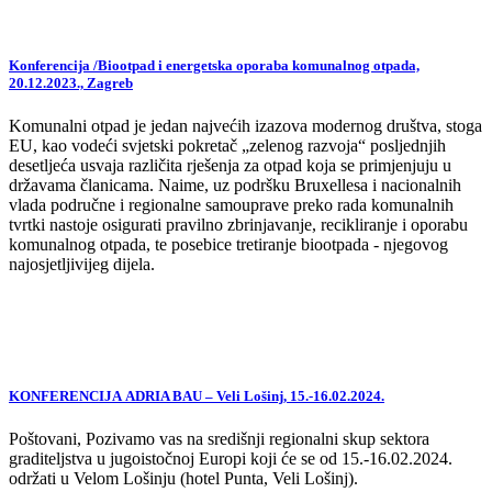
Konferencija /Biootpad i energetska oporaba komunalnog otpada,
20.12.2023., Zagreb
Komunalni otpad je jedan najvećih izazova modernog društva, stoga
EU, kao vodeći svjetski pokretač „zelenog razvoja“ posljednjih
desetljeća usvaja različita rješenja za otpad koja se primjenjuju u
državama članicama. Naime, uz podršku Bruxellesa i nacionalnih
vlada područne i regionalne samouprave preko rada komunalnih
tvrtki nastoje osigurati pravilno zbrinjavanje, recikliranje i oporabu
komunalnog otpada, te posebice tretiranje biootpada - njegovog
najosjetljivijeg dijela.
KONFERENCIJA ADRIA BAU – Veli Lošinj, 15.-16.02.2024.
Poštovani, Pozivamo vas na središnji regionalni skup sektora
graditeljstva u jugoistočnoj Europi koji će se od 15.-16.02.2024.
održati u Velom Lošinju (hotel Punta, Veli Lošinj).