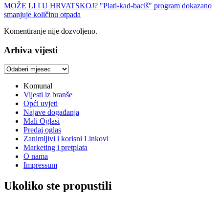
MOŽE LI I U HRVATSKOJ? "Plati-kad-baciš" program dokazano
smanjuje količinu otpada
Komentiranje nije dozvoljeno.
Arhiva vijesti
Arhiva
vijesti
Komunal
Vijesti iz branše
Opći uvjeti
Najave događanja
Mali Oglasi
Predaj oglas
Zanimljivi i korisni Linkovi
Marketing i pretplata
O nama
Impressum
Ukoliko ste propustili