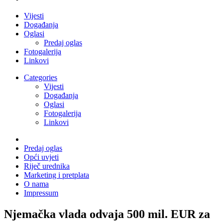
Vijesti
Događanja
Oglasi
Predaj oglas
Fotogalerija
Linkovi
Categories
Vijesti
Događanja
Oglasi
Fotogalerija
Linkovi
Predaj oglas
Opći uvjeti
Riječ urednika
Marketing i pretplata
O nama
Impressum
Njemačka vlada odvaja 500 mil. EUR za