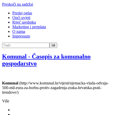
Preskoči na sadržaj
Predaj oglas
Opći uvjeti
Riječ urednika
Marketing i pretplata
O nama
Impressum
Idi
Komunal
-
Časopis za komunalno
gospodarstvo
Komunal
(http://www.komunal.hr/vijesti/njemacka-vlada-odvaja-
500-mil-eura-za-borbu-protiv-zagadenja-zraka-hrvatska-prati-
trendove/)
Više