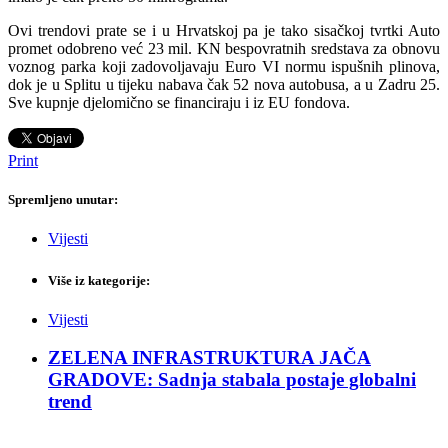
Ovi trendovi prate se i u Hrvatskoj pa je tako sisačkoj tvrtki Auto
promet odobreno već 23 mil. KN bespovratnih sredstava za obnovu
voznog parka koji zadovoljavaju Euro VI normu ispušnih plinova,
dok je u Splitu u tijeku nabava čak 52 nova autobusa, a u Zadru 25.
Sve kupnje djelomično se financiraju i iz EU fondova.
Print
Spremljeno unutar:
Vijesti
Više iz kategorije:
Vijesti
ZELENA INFRASTRUKTURA JAČA
GRADOVE: Sadnja stabala postaje globalni
trend