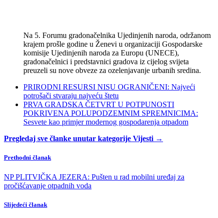
Na 5. Forumu gradonačelnika Ujedinjenih naroda, održanom
krajem prošle godine u Ženevi u organizaciji Gospodarske
komisije Ujedinjenih naroda za Europu (UNECE),
gradonačelnici i predstavnici gradova iz cijelog svijeta
preuzeli su nove obveze za ozelenjavanje urbanih sredina.
PRIRODNI RESURSI NISU OGRANIČENI: Najveći
potrošači stvaraju najveću štetu
PRVA GRADSKA ČETVRT U POTPUNOSTI
POKRIVENA POLUPODZEMNIM SPREMNICIMA:
Sesvete kao primjer modernog gospodarenja otpadom
Pregledaj sve članke unutar kategorije Vijesti →
Prethodni članak
NP PLITVIČKA JEZERA: Pušten u rad mobilni uređaj za
pročišćavanje otpadnih voda
Slijedeći članak