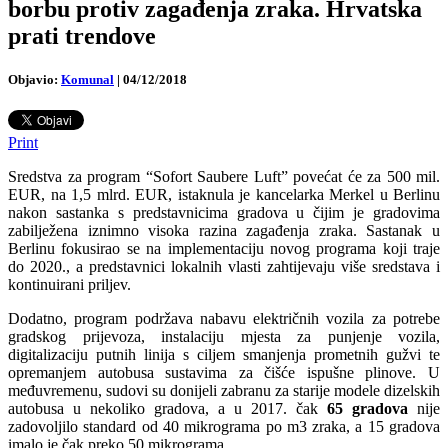
borbu protiv zagađenja zraka. Hrvatska
prati trendove
Objavio:
Komunal
|
04/12/2018
Print
Sredstva za program “Sofort Saubere Luft” povećat će za 500 mil.
EUR, na 1,5 mlrd. EUR, istaknula je kancelarka Merkel u Berlinu
nakon sastanka s predstavnicima gradova u čijim je gradovima
zabilježena iznimno visoka razina zagađenja zraka. Sastanak u
Berlinu fokusirao se na implementaciju novog programa koji traje
do 2020., a predstavnici lokalnih vlasti zahtijevaju više sredstava i
kontinuirani priljev.
Dodatno, program podržava nabavu električnih vozila za potrebe
gradskog prijevoza, instalaciju mjesta za punjenje vozila,
digitalizaciju putnih linija s ciljem smanjenja prometnih gužvi te
opremanjem autobusa sustavima za čišće ispušne plinove. U
međuvremenu, sudovi su donijeli zabranu za starije modele dizelskih
autobusa u nekoliko gradova, a u 2017. čak
65 gradova
nije
zadovoljilo standard od 40 mikrograma po m3 zraka, a 15 gradova
imalo je čak preko 50 mikrograma.