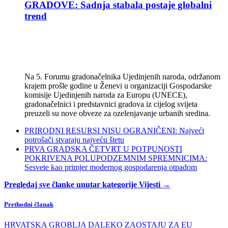
GRADOVE: Sadnja stabala postaje globalni
trend
Na 5. Forumu gradonačelnika Ujedinjenih naroda, održanom
krajem prošle godine u Ženevi u organizaciji Gospodarske
komisije Ujedinjenih naroda za Europu (UNECE),
gradonačelnici i predstavnici gradova iz cijelog svijeta
preuzeli su nove obveze za ozelenjavanje urbanih sredina.
PRIRODNI RESURSI NISU OGRANIČENI: Najveći
potrošači stvaraju najveću štetu
PRVA GRADSKA ČETVRT U POTPUNOSTI
POKRIVENA POLUPODZEMNIM SPREMNICIMA:
Sesvete kao primjer modernog gospodarenja otpadom
Pregledaj sve članke unutar kategorije Vijesti →
Prethodni članak
HRVATSKA GROBLJA DALEKO ZAOSTAJU ZA EU