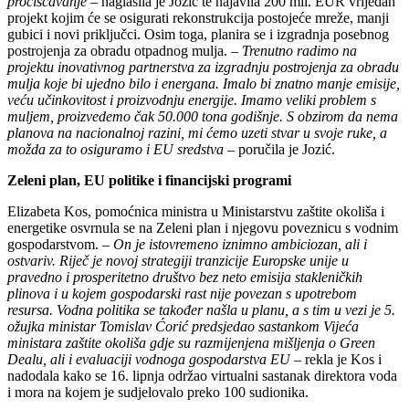
pročišćavanje
– naglasila je Jozić te najavila 200 mil. EUR vrijedan
projekt kojim će se osigurati rekonstrukcija postojeće mreže, manji
gubici i novi priključci. Osim toga, planira se i izgradnja posebnog
postrojenja za obradu otpadnog mulja. –
Trenutno radimo na
projektu inovativnog partnerstva za izgradnju postrojenja za obradu
mulja koje bi ujedno bilo i energana. Imalo bi znatno manje emisije,
veću učinkovitost i proizvodnju energije. Imamo veliki problem s
muljem, proizvedemo čak 50.000 tona godišnje. S obzirom da nema
planova na nacionalnoj razini, mi ćemo uzeti stvar u svoje ruke, a
možda za to osiguramo i EU sredstva
– poručila je Jozić.
Zeleni plan, EU politike i financijski programi
Elizabeta Kos, pomoćnica ministra u Ministarstvu zaštite okoliša i
energetike osvrnula se na Zeleni plan i njegovu poveznicu s vodnim
gospodarstvom. –
On je istovremeno iznimno ambiciozan, ali i
ostvariv. Riječ je novoj strategiji tranzicije Europske unije u
pravedno i prosperitetno društvo bez neto emisija stakleničkih
plinova i u kojem gospodarski rast nije povezan s upotrebom
resursa. Vodna politika se također našla u planu, a s tim u vezi je 5.
ožujka ministar Tomislav Ćorić predsjedao sastankom Vijeća
ministara zaštite okoliša gdje su razmijenjena mišljenja o Green
Dealu, ali i evaluaciji vodnoga gospodarstva EU
– rekla je Kos i
nadodala kako se 16. lipnja održao virtualni sastanak direktora voda
i mora na kojem je sudjelovalo preko 100 sudionika.