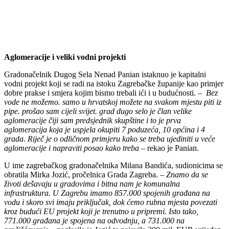
Aglomeracije i veliki vodni projekti
Gradonačelnik Dugog Sela Nenad Panian istaknuo je kapitalni
vodni projekt koji se radi na istoku Zagrebačke županije kao primjer
dobre prakse i smjera kojim bismo trebali ići i u budućnosti. –
Bez
vode ne možemo. samo u hrvatskoj možete na svakom mjestu piti iz
pipe. prošao sam cijeli svijet. grad dugo selo je član velike
aglomeracije čiji sam predsjednik skupštine i to je prva
aglomeracija koja je uspjela okupiti 7 poduzeća, 10 općina i 4
grada. Riječ je o odličnom primjeru kako se treba ujediniti u veće
aglomeracije i napraviti posao kako treba –
rekao je Panian.
U ime zagrebačkog gradonačelnika Milana Bandića, sudionicima se
obratila Mirka Jozić, pročelnica Grada Zagreba. –
Znamo da se
životi dešavaju u gradovima i bitna nam je komunalna
infrastruktura. U Zagrebu imamo 857.000 spojenih građana na
vodu i skoro svi imaju priključak, dok ćemo rubna mjesta povezati
kroz budući EU projekt koji je trenutno u pripremi. Isto tako,
771.000 građana je spojena na odvodnju, a 731.000 na