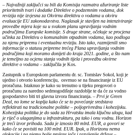
–
Najvažniji zaključci su bili da Komisija razmatra ažuriranje liste
prioritetnih tvari i dodatke Direktive o podzemnim vodama, dok
revizija nije izvjesna za Okvirnu direktivu o vodama u okviru
evaluacije EU zakonodavstva. Naglasak je stavljen na intenziviranje
provedbe mjera koje su u svakom planu upravljanja vodnim
područjima Europske komisije. S druge strane, očekuje se procjena
učinka za Direktivu o komunalnim otpadnim vodama, kao podloga
za njenu pripremu i eventualnu reviziju. Isto tako, razmijenili smo
informacije o statusu pripreme trećeg Plana upravljanja vodnim
područjima koji moramo donijeti do kraja 2021. godine, a što nam
je temeljno za ocjenu stanja vodnih tijela i provedbu okvirne
direktive o vodama
– zaključila je Kos.
Zastupnik u Europskom parlamentu dr. sc. Tomislav Sokol, koji je
ujedno i otvorio konferenciju, osvrnuo se na financiranje iz EU
proračuna. Istaknuo je kako su trenutno u tijeku pregovori o
proračunu za naredno sedmogodišnje razdoblje te da će za vodno
gospodarstvo biti tri glavna izvora financiranja. –
Prvi je Green
Deal, no lome se koplja kako će se to povećanje sredstava
reflektirati na tradicionalne politike – poljoprivrednu i kohezijsku.
Kohezijska politika je do sada za Hrvatsku imala ključnu ulogu, kad
je riječ o ulaganjima u infrastrukturu, pa tako i onu vodnu. Horizon
je treći izvor prihoda. Sada je iznosio 80 mlrd. EUR, a govori se
kako će se povisiti na 100 mlrd. EUR. Ipak, u Horizonu nema
alokacije i na njemu bolje prolaze jače i razvijenije države
–