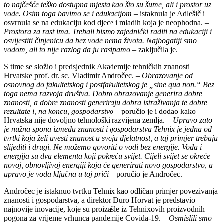
to najčešće teško dostupna mjesta kao što su šume, ali i prostor uz
vode. Osim toga bavimo se i edukacijom
– istaknula je Adlešič i
osvrnula se na edukaciju kod djece i mladih koja je neophodna. –
Prostora za rast ima. Trebali bismo zajednički raditi na edukaciji i
osvijestiti činjenicu da bez vode nema života. Najbogatiji smo
vodom, ali to nije razlog da ju rasipamo
– zaključila je.
S time se složio i predsjednik Akademije tehničkih znanosti
Hrvatske prof. dr. sc. Vladimir Andročec. –
Obrazovanje od
osnovnog do fakultetskog i postfakultetskog je „sine qua non.“ Bez
toga nema razvoja društva. Dobro obrazovanje generira dobre
znanosti, a dobre znanosti generiraju dobra istraživanja te dobre
rezultate i, na koncu, gospodarstvo
– poručio je i dodao kako
Hrvatska nije dovoljno tehnološki razvijena zemlja. –
Upravo zato
je nužna spona između znanosti i gospodarstva Tehnix je jedna od
tvrtki koja želi uvesti znanost u svoju djelatnost, a taj primjer trebaju
slijediti i drugi. Ne možemo govoriti o vodi bez energije. Voda i
energija su dva elementa koji pokreću svijet. Cijeli svijet se okreće
novoj, obnovljivoj energiji koja će generirati novo gospodarstvo, a
upravo je voda ključna u toj priči
– poručio je Andročec.
Andročec je istaknuo tvrtku Tehnix kao odličan primjer povezivanja
znanosti i gospodarstva, a direktor Đuro Horvat je predstavio
najnovije inovacije, koje su proizašle iz Tehnixovih proizvodnih
pogona za vrijeme vrhunca pandemije Covida-19. –
Osmislili smo