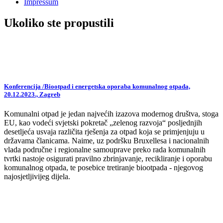
Impressum
Ukoliko ste propustili
Konferencija /Biootpad i energetska oporaba komunalnog otpada,
20.12.2023., Zagreb
Komunalni otpad je jedan najvećih izazova modernog društva, stoga
EU, kao vodeći svjetski pokretač „zelenog razvoja“ posljednjih
desetljeća usvaja različita rješenja za otpad koja se primjenjuju u
državama članicama. Naime, uz podršku Bruxellesa i nacionalnih
vlada područne i regionalne samouprave preko rada komunalnih
tvrtki nastoje osigurati pravilno zbrinjavanje, recikliranje i oporabu
komunalnog otpada, te posebice tretiranje biootpada - njegovog
najosjetljivijeg dijela.