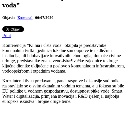
voda”
Objavio:
Komunal
|
06/07/2020
Print
Konferencija “Klima i čista voda” okupila je predstavnike
komunalnih tvrtki i jedinica lokalne samouprave te nadležnih
institucija, ali i dobavljače inovativnih tehnologija, domaće civilne
udruge, predstavnike znanstveno-istraživačke zajednice te druge
ključne dionike uključene u poslove s komunalnom infrastrukturom,
vodoopskrbom i otpadnim vodama.
Kroz interaktivna predavanja, panel rasprave i diskusije sudionika
raspravljalo se o svim aktualnim vodnim temama, a u fokusu su bile
EU politike u vodnom gospodarstvu, dostupnost pitke vode, Smart
Water i digitalizacija, primjena inovacija i R&D rješenja, najbolja
europska iskustva i brojne druge teme.