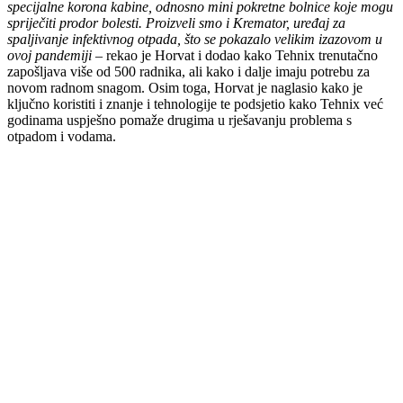
specijalne korona kabine, odnosno mini pokretne bolnice koje mogu
spriječiti prodor bolesti. Proizveli smo i Kremator, uređaj za
spaljivanje infektivnog otpada, što se pokazalo velikim izazovom u
ovoj pandemiji
– rekao je Horvat i dodao kako Tehnix trenutačno
zapošljava više od 500 radnika, ali kako i dalje imaju potrebu za
novom radnom snagom. Osim toga, Horvat je naglasio kako je
ključno koristiti i znanje i tehnologije te podsjetio kako Tehnix već
godinama uspješno pomaže drugima u rješavanju problema s
otpadom i vodama.