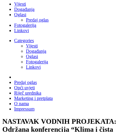
Vijesti
Događanja
Oglasi
Predaj oglas
Fotogalerija
Linkovi
Categories
Vijesti
Događanja
Oglasi
Fotogalerija
Linkovi
Predaj oglas
Opći uvjeti
Riječ urednika
Marketing i pretplata
O nama
Impressum
NASTAVAK VODNIH PROJEKATA:
Održana konferencija “Klima i čista