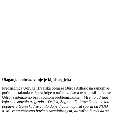
Ulaganje u obrazovanje je ključ uspjeha
Predsjednica Udruge Hrvatska pomaže Đurđa Adlešič na samom je
početku istaknula važnost brige o našim vodama te naglasila kako se
Udruga intenzivno bavi vodnom problematikom. –
Mi smo udruga
koju su osnovala tri grada – Osijek, Zagreb i Dubrovnik, i to nakon
poplave u Gunji kad se činilo da je državni aparat sporiji od NGO-
a. Mi se prvenstveno bavimo razminiranjem, ali važno je reći da su