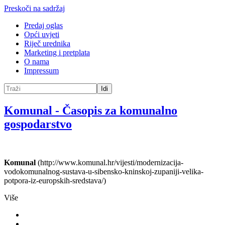
Preskoči na sadržaj
Predaj oglas
Opći uvjeti
Riječ urednika
Marketing i pretplata
O nama
Impressum
Idi
Komunal
-
Časopis za komunalno
gospodarstvo
Komunal
(http://www.komunal.hr/vijesti/modernizacija-
vodokomunalnog-sustava-u-sibensko-kninskoj-zupaniji-velika-
potpora-iz-europskih-sredstava/)
Više