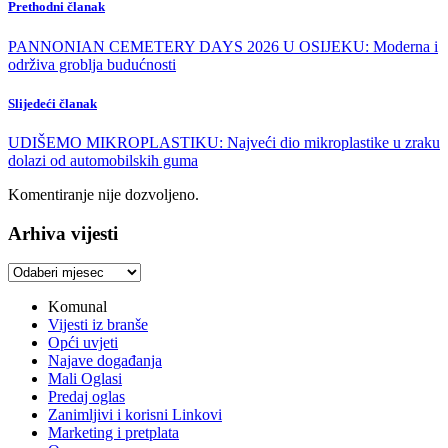
Prethodni članak
PANNONIAN CEMETERY DAYS 2026 U OSIJEKU: Moderna i
održiva groblja budućnosti
Slijedeći članak
UDIŠEMO MIKROPLASTIKU: Najveći dio mikroplastike u zraku
dolazi od automobilskih guma
Komentiranje nije dozvoljeno.
Arhiva vijesti
Arhiva
vijesti
Komunal
Vijesti iz branše
Opći uvjeti
Najave događanja
Mali Oglasi
Predaj oglas
Zanimljivi i korisni Linkovi
Marketing i pretplata