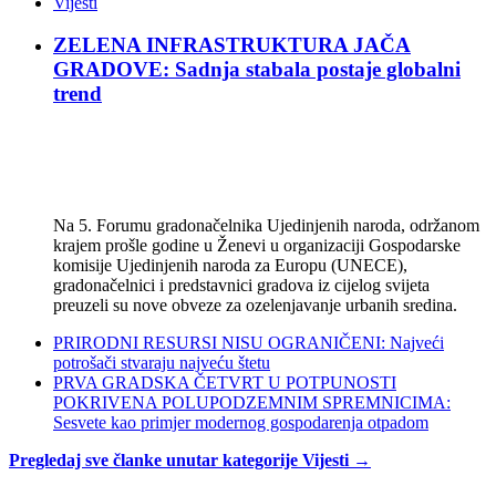
Vijesti
ZELENA INFRASTRUKTURA JAČA
GRADOVE: Sadnja stabala postaje globalni
trend
Na 5. Forumu gradonačelnika Ujedinjenih naroda, održanom
krajem prošle godine u Ženevi u organizaciji Gospodarske
komisije Ujedinjenih naroda za Europu (UNECE),
gradonačelnici i predstavnici gradova iz cijelog svijeta
preuzeli su nove obveze za ozelenjavanje urbanih sredina.
PRIRODNI RESURSI NISU OGRANIČENI: Najveći
potrošači stvaraju najveću štetu
PRVA GRADSKA ČETVRT U POTPUNOSTI
POKRIVENA POLUPODZEMNIM SPREMNICIMA:
Sesvete kao primjer modernog gospodarenja otpadom
Pregledaj sve članke unutar kategorije Vijesti →