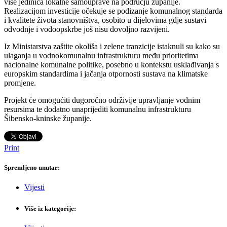
više jedinica lokalne samouprave na području županije.
Realizacijom investicije očekuje se podizanje komunalnog standarda
i kvalitete života stanovništva, osobito u dijelovima gdje sustavi
odvodnje i vodoopskrbe još nisu dovoljno razvijeni.
Iz Ministarstva zaštite okoliša i zelene tranzicije istaknuli su kako su
ulaganja u vodnokomunalnu infrastrukturu među prioritetima
nacionalne komunalne politike, posebno u kontekstu usklađivanja s
europskim standardima i jačanja otpornosti sustava na klimatske
promjene.
Projekt će omogućiti dugoročno održivije upravljanje vodnim
resursima te dodatno unaprijediti komunalnu infrastrukturu
Šibensko-kninske županije.
Print
Spremljeno unutar:
Vijesti
Više iz kategorije: