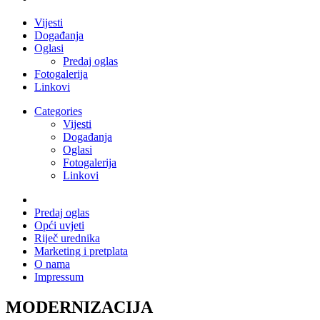
Vijesti
Događanja
Oglasi
Predaj oglas
Fotogalerija
Linkovi
Categories
Vijesti
Događanja
Oglasi
Fotogalerija
Linkovi
Predaj oglas
Opći uvjeti
Riječ urednika
Marketing i pretplata
O nama
Impressum
MODERNIZACIJA