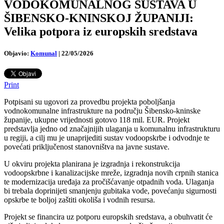
VODOKOMUNALNOG SUSTAVA U
ŠIBENSKO-KNINSKOJ ŽUPANIJI:
Velika potpora iz europskih sredstava
Objavio:
Komunal
|
22/05/2026
Print
Potpisani su ugovori za provedbu projekta poboljšanja
vodnokomunalne infrastrukture na području Šibensko-kninske
županije, ukupne vrijednosti gotovo 118 mil. EUR. Projekt
predstavlja jedno od značajnijih ulaganja u komunalnu infrastrukturu
u regiji, a cilj mu je unaprijediti sustav vodoopskrbe i odvodnje te
povećati priključenost stanovništva na javne sustave.
U okviru projekta planirana je izgradnja i rekonstrukcija
vodoopskrbne i kanalizacijske mreže, izgradnja novih crpnih stanica
te modernizacija uređaja za pročišćavanje otpadnih voda. Ulaganja
bi trebala doprinijeti smanjenju gubitaka vode, povećanju sigurnosti
opskrbe te boljoj zaštiti okoliša i vodnih resursa.
Projekt se financira uz potporu europskih sredstava, a obuhvatit će