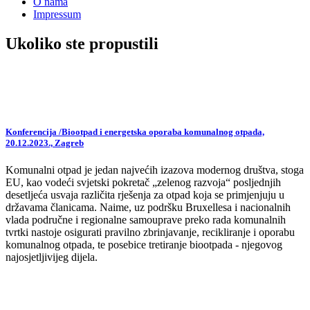
O nama
Impressum
Ukoliko ste propustili
Konferencija /Biootpad i energetska oporaba komunalnog otpada,
20.12.2023., Zagreb
Komunalni otpad je jedan najvećih izazova modernog društva, stoga
EU, kao vodeći svjetski pokretač „zelenog razvoja“ posljednjih
desetljeća usvaja različita rješenja za otpad koja se primjenjuju u
državama članicama. Naime, uz podršku Bruxellesa i nacionalnih
vlada područne i regionalne samouprave preko rada komunalnih
tvrtki nastoje osigurati pravilno zbrinjavanje, recikliranje i oporabu
komunalnog otpada, te posebice tretiranje biootpada - njegovog
najosjetljivijeg dijela.