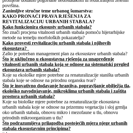
promjene dodatno pogoršane nedostatakom ili reduciranjem zelenih
površina.
Zanimljive stručne teme urbanog šumarstva:
KAKO PRONAĆI PRAVA RJEŠENJA ZA
REVITALIZACIJU URBANIH STABALA?
Kako funkcionira ekosustv urbanih stabala?
Što znači procjena vitalnosti urbanih stabala pomoću hijerarhijske
metode na temelju morfoloških pokazatelja?
Kako provesti revitalizaciju urbanih stabala i njihovih
ekosustava?
Zašto je potreban management plan za ekosustave urbanih stabala?
Što je uključeno u ekosustavna rješenja za unapređenje
vitalnosti urbanih stabala koja se odnose na sistematski pregled
ekosustava urbanih stabala?
Koje su ekološke mjere potrebne za renaturalizacije staništa urbanih
stabala koje se odnose na prirodnu organsku tvar?
Što je inovativno dodavanje hranjiva, popravljanje obilježja tla,
ekološko navodnjavanje, mikroklima urbanih stabala i zaštita
prostora urbanih stabala?
Koje su biološke mjere potrebne za renaturalizacije ekosustava
urbanih stabala koje se odnose na prizemnu vegetaciju i sloj grmlja
oko urbanih stabala, obnovu mikro i mezofaune u tlu, obnovu
prirodnih mikroorganizam u tlu?
Što podrazumijeva prilagodba postojećih mjera njege urbanih
stabala ekosustavnim principima?