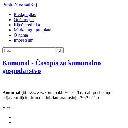
Preskoči na sadržaj
Predaj oglas
Opći uvjeti
Riječ urednika
Marketing i pretplata
O nama
Impressum
Idi
Komunal
-
Časopis za komunalno
gospodarstvo
Komunal
(http://www.komunal.hr/vijesti/last-call-posljednje-
prijave-u-tijeku-komunalni-dani-na-losinju-20-22-11/)
Više