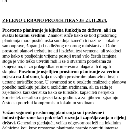
itd…
ZELENO-URBANO PROJEKTIRANJE 21.11.2024.
Prostorno planiranje je ključna funkcija za državu, ali i za
svaku lokalnu sredinu
. Znanost ističe kako se kod prostornog
planiranja mora postići uska suradnja između tri razine – lokalne
samouprave, županija i nadležnog resornog ministarstva. Dobri
prostorni planovi trebaju trajati i izdržati test vremena, ali svjedoci
smo kako u posljednje vrijeme postoji trend vrlo čestih izmjena,
stoga je vrlo teško utvrditi radi li se o stvarnim potrebama za
izmjenama, ili za prilagodbama interesima ulagača ili drugih
skupina.
Posebno je osjetljivo prostorno planiranje za većinu
mjesta na Jadranu
, koja u svojim prostornim planovima imaju
ucrtane turističke zone. U stvarnosti se u pogledu realizacije planova
ponešto razlikuju prilike u različitim sredinama, ali za sada je
zajednička karakteristika kako se turistički kapaciteti nerijetko
koriste tek nekoliko mjeseci kroz godinu, a za njihovu izgradnju
često su potrebni kompromisi u lokalnim sredinama.
Važan segment prostornog planiranja su i poslovne i
industrijske zone kao pokretači razvoja i zapošljavanja u cijeloj
državi.
Generalno gledajući, velika odgovornost leži na lokalnim
čelnicima koji kroz prostorno planiranje nastoje pomiriti interese