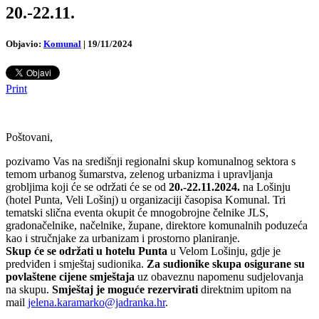
20.-22.11.
Objavio:
Komunal
|
19/11/2024
Print
Poštovani,
pozivamo Vas na središnji regionalni skup komunalnog sektora s
temom urbanog šumarstva, zelenog urbanizma i upravljanja
grobljima koji će se održati će se od
20.-22.11.2024.
na Lošinju
(hotel Punta, Veli Lošinj) u organizaciji časopisa Komunal. Tri
tematski slična eventa okupit će mnogobrojne čelnike JLS,
gradonačelnike, načelnike, župane, direktore komunalnih poduzeća
kao i stručnjake za urbanizam i prostorno planiranje.
Skup će se održati u hotelu Punta
u Velom Lošinju, gdje je
predviđen i smještaj sudionika.
Za sudionike skupa osigurane su
povlaštene cijene smještaja
uz obaveznu napomenu sudjelovanja
na skupu.
Smještaj je moguće rezervirati
direktnim upitom na
mail
jelena.karamarko@jadranka.hr
.