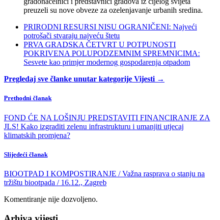
gradonačelnici i predstavnici gradova iz cijelog svijeta
preuzeli su nove obveze za ozelenjavanje urbanih sredina.
PRIRODNI RESURSI NISU OGRANIČENI: Najveći
potrošači stvaraju najveću štetu
PRVA GRADSKA ČETVRT U POTPUNOSTI
POKRIVENA POLUPODZEMNIM SPREMNICIMA:
Sesvete kao primjer modernog gospodarenja otpadom
Pregledaj sve članke unutar kategorije Vijesti →
Prethodni članak
FOND ĆE NA LOŠINJU PREDSTAVITI FINANCIRANJE ZA
JLS! Kako izgraditi zelenu infrastrukturu i umanjiti utjecaj
klimatskih promjena?
Slijedeći članak
BIOOTPAD I KOMPOSTIRANJE / Važna rasprava o stanju na
tržištu biootpada / 16.12., Zagreb
Komentiranje nije dozvoljeno.
Arhiva vijesti