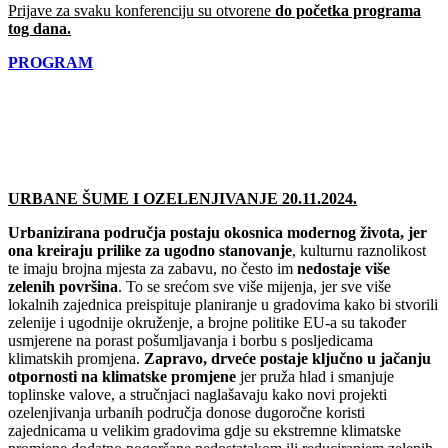
Prijave za svaku konferenciju su otvorene
do početka programa
tog dana.
PROGRAM
URBANE ŠUME I OZELENJIVANJE 20.11.2024.
Urbanizirana područja postaju okosnica modernog života, jer
ona kreiraju prilike za ugodno stanovanje
, kulturnu raznolikost
te imaju brojna mjesta za zabavu, no često im
nedostaje više
zelenih površina
. To se srećom sve više mijenja, jer sve više
lokalnih zajednica preispituje planiranje u gradovima kako bi stvorili
zelenije i ugodnije okruženje, a brojne politike EU-a su također
usmjerene na porast pošumljavanja i borbu s posljedicama
klimatskih promjena.
Zapravo, d
rveće postaje ključno u jačanju
otpornosti na klimatske promjene
jer pruža hlad i smanjuje
toplinske valove, a stručnjaci naglašavaju kako novi projekti
ozelenjivanja urbanih područja donose dugoročne koristi
zajednicama u velikim gradovima gdje su ekstremne klimatske