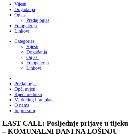
Vijesti
Događanja
Oglasi
Predaj oglas
Fotogalerija
Linkovi
Categories
Vijesti
Događanja
Oglasi
Fotogalerija
Linkovi
Predaj oglas
Opći uvjeti
Riječ urednika
Marketing i pretplata
O nama
Impressum
LAST CALL: Posljednje prijave u tijeku
– KOMUNALNI DANI NA LOŠINJU