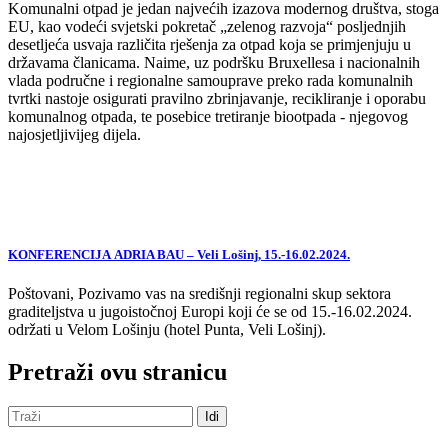
Komunalni otpad je jedan najvećih izazova modernog društva, stoga
EU, kao vodeći svjetski pokretač „zelenog razvoja“ posljednjih
desetljeća usvaja različita rješenja za otpad koja se primjenjuju u
državama članicama. Naime, uz podršku Bruxellesa i nacionalnih
vlada područne i regionalne samouprave preko rada komunalnih
tvrtki nastoje osigurati pravilno zbrinjavanje, recikliranje i oporabu
komunalnog otpada, te posebice tretiranje biootpada - njegovog
najosjetljivijeg dijela.
KONFERENCIJA ADRIA BAU – Veli Lošinj, 15.-16.02.2024.
Poštovani, Pozivamo vas na središnji regionalni skup sektora
graditeljstva u jugoistočnoj Europi koji će se od 15.-16.02.2024.
održati u Velom Lošinju (hotel Punta, Veli Lošinj).
Pretraži ovu stranicu