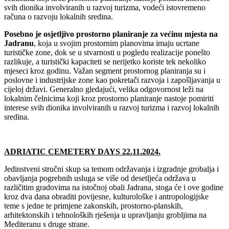
svih dionika involviranih u razvoj turizma, vodeći istovremeno
računa o razvoju lokalnih sredina.
Posebno je osjetljivo prostorno planiranje za većinu mjesta na
Jadranu
, koja u svojim prostornim planovima imaju ucrtane
turističke zone, dok se u stvarnosti u pogledu realizacije ponešto
razlikuje, a turistički kapaciteti se nerijetko koriste tek nekoliko
mjeseci kroz godinu. Važan segment prostornog planiranja su i
poslovne i industrijske zone kao pokretači razvoja i zapošljavanja u
cijeloj državi. Generalno gledajući, velika odgovornost leži na
lokalnim čelnicima koji kroz prostorno planiranje nastoje pomiriti
interese svih dionika involviranih u razvoj turizma i razvoj lokalnih
sredina.
ADRIATIC CEMETERY DAYS 22.11.2024
.
Jedinstveni stručni skup sa temom održavanja i izgradnje grobalja i
obavljanja pogrebnih usluga se više od desetljeća održava u
različitim gradovima na istočnoj obali Jadrana, stoga će i ove godine
kroz dva dana obraditi povijesne, kulturološke i antropologijske
teme s jedne te primjene zakonskih, prostorno-planskih,
arhitektonskih i tehnoloških rješenja u upravljanju grobljima na
Mediteranu s druge strane.