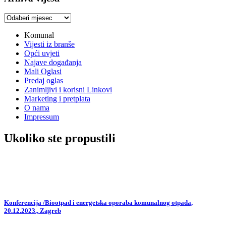
Arhiva
vijesti
Komunal
Vijesti iz branše
Opći uvjeti
Najave događanja
Mali Oglasi
Predaj oglas
Zanimljivi i korisni Linkovi
Marketing i pretplata
O nama
Impressum
Ukoliko ste propustili
Konferencija /Biootpad i energetska oporaba komunalnog otpada,
20.12.2023., Zagreb