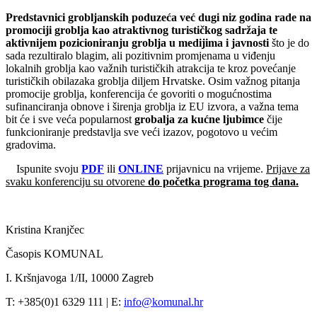
Predstavnici grobljanskih poduzeća već dugi niz godina rade na
promociji groblja kao atraktivnog turističkog sadržaja te
aktivnijem pozicioniranju groblja u medijima i javnosti
što je do
sada rezultiralo blagim, ali pozitivnim promjenama u viđenju
lokalnih groblja kao važnih turističkih atrakcija te kroz povećanje
turističkih obilazaka groblja diljem Hrvatske. Osim važnog pitanja
promocije groblja, konferencija će govoriti o mogućnostima
sufinanciranja obnove i širenja groblja iz EU izvora, a važna tema
bit će i sve veća popularnost
grobalja za kućne ljubimce
čije
funkcioniranje predstavlja sve veći izazov, pogotovo u većim
gradovima.
Ispunite svoju
PDF
ili
ONLINE
prijavnicu na vrijeme.
Prijave za
svaku konferenciju su otvorene
do početka programa tog dana.
Kristina Kranjčec
Časopis KOMUNAL
I. Kršnjavoga 1/II, 10000 Zagreb
T: +385(0)1 6329 111 | E:
info@komunal.hr