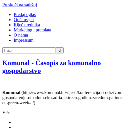
Preskoči na sadržaj
Predaj oglas
Opći uvjeti
Riječ urednika
Marketing i pretplata
O nama
Impressum
Idi
Komunal
-
Časopis za komunalno
gospodarstvo
Komunal
(http://www.komunal.hr/vijesti/konferencija-o-odrzivom-
gospodarenju-otpadom-eko-adria-je-trecu-godinu-zaredom-partner-
eu-green-week-a/)
Više