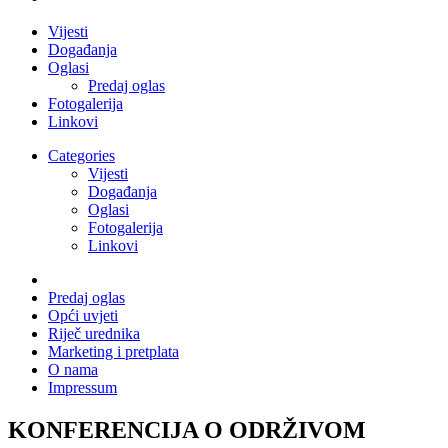
Vijesti
Događanja
Oglasi
Predaj oglas
Fotogalerija
Linkovi
Categories
Vijesti
Događanja
Oglasi
Fotogalerija
Linkovi
Predaj oglas
Opći uvjeti
Riječ urednika
Marketing i pretplata
O nama
Impressum
KONFERENCIJA O ODRŽIVOM