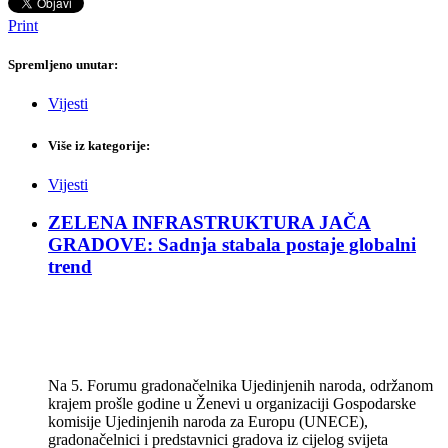
Print
Spremljeno unutar:
Vijesti
Više iz kategorije:
Vijesti
ZELENA INFRASTRUKTURA JAČA
GRADOVE: Sadnja stabala postaje globalni
trend
Na 5. Forumu gradonačelnika Ujedinjenih naroda, održanom
krajem prošle godine u Ženevi u organizaciji Gospodarske
komisije Ujedinjenih naroda za Europu (UNECE),
gradonačelnici i predstavnici gradova iz cijelog svijeta