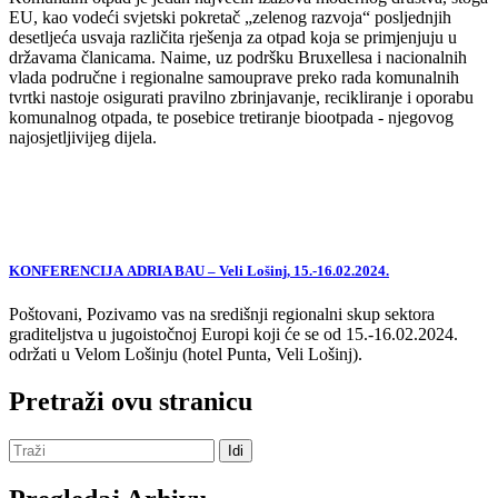
EU, kao vodeći svjetski pokretač „zelenog razvoja“ posljednjih
desetljeća usvaja različita rješenja za otpad koja se primjenjuju u
državama članicama. Naime, uz podršku Bruxellesa i nacionalnih
vlada područne i regionalne samouprave preko rada komunalnih
tvrtki nastoje osigurati pravilno zbrinjavanje, recikliranje i oporabu
komunalnog otpada, te posebice tretiranje biootpada - njegovog
najosjetljivijeg dijela.
KONFERENCIJA ADRIA BAU – Veli Lošinj, 15.-16.02.2024.
Poštovani, Pozivamo vas na središnji regionalni skup sektora
graditeljstva u jugoistočnoj Europi koji će se od 15.-16.02.2024.
održati u Velom Lošinju (hotel Punta, Veli Lošinj).
Pretraži ovu stranicu