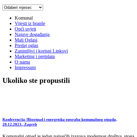
Arhiva
vijesti
Komunal
Vijesti iz branše
Opći uvjeti
Najave događanja
Mali Oglasi
Predaj oglas
Zanimljivi i korisni Linkovi
Marketing i pretplata
O nama
Impressum
Ukoliko ste propustili
Konferencija /Biootpad i energetska oporaba komunalnog otpada,
20.12.2023., Zagreb
Komunalni otpad je jedan najvećih izazova modernog društva, stoga