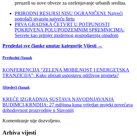
preuzeli su nove obveze za ozelenjavanje urbanih sredina.
PRIRODNI RESURSI NISU OGRANIČENI: Najveći
potrošači stvaraju najveću štetu
PRVA GRADSKA ČETVRT U POTPUNOSTI
POKRIVENA POLUPODZEMNIM SPREMNICIMA:
Sesvete kao primjer modernog gospodarenja otpadom
Pregledaj sve članke unutar kategorije Vijesti →
Prethodni članak
KONFERENCIJA "ZELENA MOBILNOST I ENERGETSKA
TRANZICIJA": Kako ubrzati uspostavu održivog prometa?
Slijedeći članak
KREĆE IZGRADNJA SUSTAVA NAVODNJAVANJA
BUDIMCI-KRNDIJA: 27 milijuna kuna vrijedan projekt povećava
dohodovnost proizvodnje u Slavoniji
Komentiranje nije dozvoljeno.
Arhiva vijesti