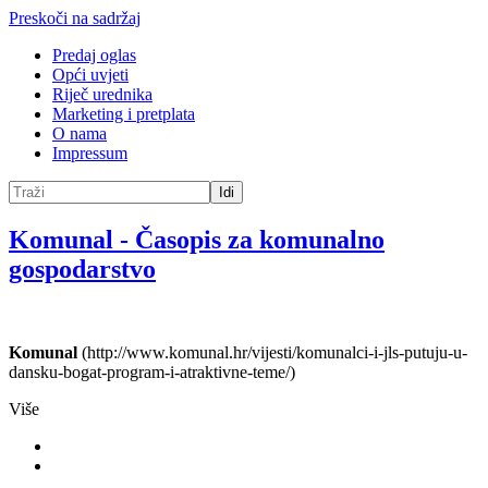
Preskoči na sadržaj
Predaj oglas
Opći uvjeti
Riječ urednika
Marketing i pretplata
O nama
Impressum
Idi
Komunal
-
Časopis za komunalno
gospodarstvo
Komunal
(http://www.komunal.hr/vijesti/komunalci-i-jls-putuju-u-
dansku-bogat-program-i-atraktivne-teme/)
Više