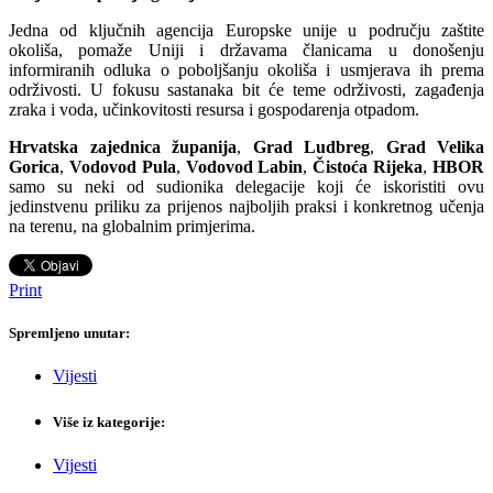
Jedna od ključnih agencija Europske unije u području zaštite
okoliša, pomaže Uniji i državama članicama u donošenju
informiranih odluka o poboljšanju okoliša i usmjerava ih prema
održivosti. U fokusu sastanaka bit će teme održivosti, zagađenja
zraka i voda, učinkovitosti resursa i gospodarenja otpadom.
Hrvatska zajednica županija
,
Grad Ludbreg
,
Grad Velika
Gorica
,
Vodovod Pula
,
Vodovod Labin
,
Čistoća Rijeka
,
HBOR
samo su neki od sudionika delegacije koji će iskoristiti ovu
jedinstvenu priliku za prijenos najboljih praksi i konkretnog učenja
na terenu, na globalnim primjerima.
Print
Spremljeno unutar:
Vijesti
Više iz kategorije:
Vijesti