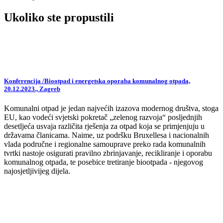
Ukoliko ste propustili
Konferencija /Biootpad i energetska oporaba komunalnog otpada,
20.12.2023., Zagreb
Komunalni otpad je jedan najvećih izazova modernog društva, stoga
EU, kao vodeći svjetski pokretač „zelenog razvoja“ posljednjih
desetljeća usvaja različita rješenja za otpad koja se primjenjuju u
državama članicama. Naime, uz podršku Bruxellesa i nacionalnih
vlada područne i regionalne samouprave preko rada komunalnih
tvrtki nastoje osigurati pravilno zbrinjavanje, recikliranje i oporabu
komunalnog otpada, te posebice tretiranje biootpada - njegovog
najosjetljivijeg dijela.