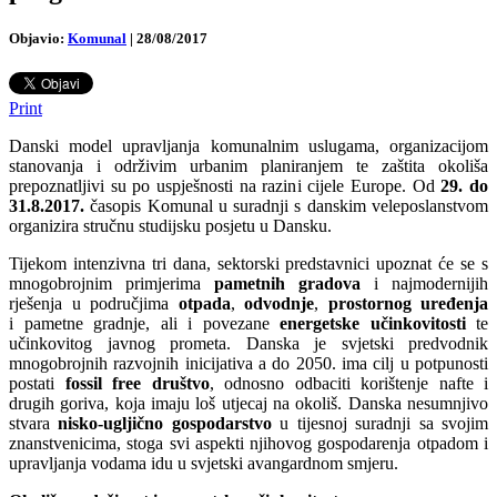
Objavio:
Komunal
|
28/08/2017
Print
Danski model upravljanja komunalnim uslugama, organizacijom
stanovanja i održivim urbanim planiranjem te zaštita okoliša
prepoznatljivi su po uspješnosti na razini cijele Europe. Od
29. do
31.8.2017.
časopis Komunal u suradnji s danskim veleposlanstvom
organizira stručnu studijsku posjetu u Dansku.
Tijekom intenzivna tri dana, sektorski predstavnici upoznat će se s
mnogobrojnim primjerima
pametnih gradova
i najmodernijih
rješenja u područjima
otpada
,
odvodnje
,
prostornog uređenja
i pametne gradnje, ali i povezane
energetske učinkovitosti
te
učinkovitog javnog prometa. Danska je svjetski predvodnik
mnogobrojnih razvojnih inicijativa a do 2050. ima cilj u potpunosti
postati
fossil free društvo
, odnosno odbaciti korištenje nafte i
drugih goriva, koja imaju loš utjecaj na okoliš. Danska nesumnjivo
stvara
nisko-ugljično gospodarstvo
u tijesnoj suradnji sa svojim
znanstvenicima, stoga svi aspekti njihovog gospodarenja otpadom i
upravljanja vodama idu u svjetski avangardnom smjeru.