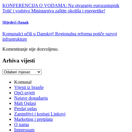
KONFERENCIJA O VODAMA: Na otvaranju eurozastupnik
Tolić i vodstvo Ministarstva zaštite okoliša i energetike!
Slijedeći članak
Komunalci učili u Danskoj! Regionalna reforma potiče razvoj
infrastrukture
Komentiranje nije dozvoljeno.
Arhiva vijesti
Arhiva
vijesti
Komunal
Vijesti iz branše
Opći uvjeti
Najave događanja
Mali Oglasi
Predaj oglas
Zanimljivi i korisni Linkovi
Marketing i pretplata
O nama
Impressum