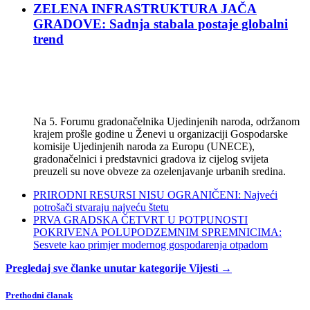
ZELENA INFRASTRUKTURA JAČA
GRADOVE: Sadnja stabala postaje globalni
trend
Na 5. Forumu gradonačelnika Ujedinjenih naroda, održanom
krajem prošle godine u Ženevi u organizaciji Gospodarske
komisije Ujedinjenih naroda za Europu (UNECE),
gradonačelnici i predstavnici gradova iz cijelog svijeta
preuzeli su nove obveze za ozelenjavanje urbanih sredina.
PRIRODNI RESURSI NISU OGRANIČENI: Najveći
potrošači stvaraju najveću štetu
PRVA GRADSKA ČETVRT U POTPUNOSTI
POKRIVENA POLUPODZEMNIM SPREMNICIMA:
Sesvete kao primjer modernog gospodarenja otpadom
Pregledaj sve članke unutar kategorije Vijesti →
Prethodni članak