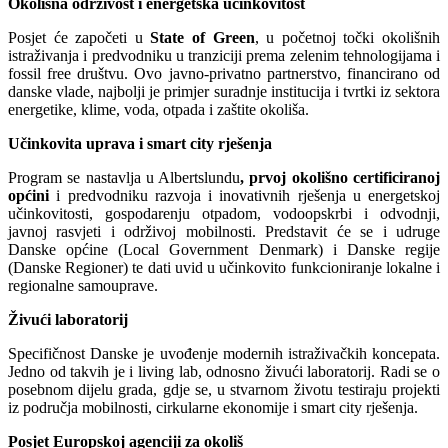
Okolišna održivost i energetska učinkovitost
Posjet će započeti u
State of Green
, u početnoj točki okolišnih
istraživanja i predvodniku u tranziciji prema zelenim tehnologijama i
fossil free društvu. Ovo javno-privatno partnerstvo, financirano od
danske vlade, najbolji je primjer suradnje institucija i tvrtki iz sektora
energetike, klime, voda, otpada i zaštite okoliša.
Učinkovita uprava i smart city rješenja
Program se nastavlja u Albertslundu
,
prvoj okolišno certificiranoj
općini
i predvodniku razvoja i inovativnih rješenja u energetskoj
učinkovitosti, gospodarenju otpadom, vodoopskrbi i odvodnji,
javnoj rasvjeti i održivoj mobilnosti. Predstavit će se i udruge
Danske općine (Local Government Denmark) i Danske regije
(Danske Regioner) te dati uvid u učinkovito funkcioniranje lokalne i
regionalne samouprave.
Živući laboratorij
Specifičnost Danske je uvođenje modernih istraživačkih koncepata.
Jedno od takvih je i living lab, odnosno živući laboratorij. Radi se o
posebnom dijelu grada, gdje se, u stvarnom životu testiraju projekti
iz područja mobilnosti, cirkularne ekonomije i smart city rješenja.
Posjet Europskoj agenciji za okoliš