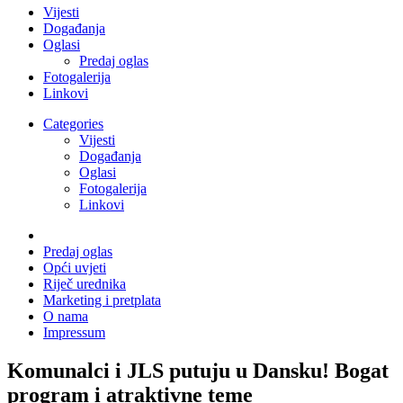
Vijesti
Događanja
Oglasi
Predaj oglas
Fotogalerija
Linkovi
Categories
Vijesti
Događanja
Oglasi
Fotogalerija
Linkovi
Predaj oglas
Opći uvjeti
Riječ urednika
Marketing i pretplata
O nama
Impressum
Komunalci i JLS putuju u Dansku! Bogat
program i atraktivne teme