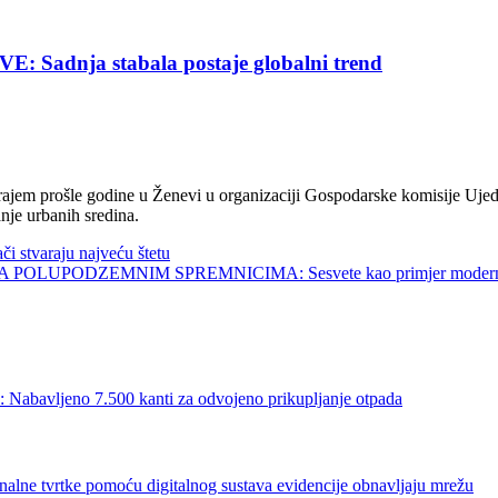
nja stabala postaje globalni trend
jem prošle godine u Ženevi u organizaciji Gospodarske komisije Ujed
nje urbanih sredina.
tvaraju najveću štetu
UPODZEMNIM SPREMNICIMA: Sesvete kao primjer modernog 
no 7.500 kanti za odvojeno prikupljanje otpada
rtke pomoću digitalnog sustava evidencije obnavljaju mrežu