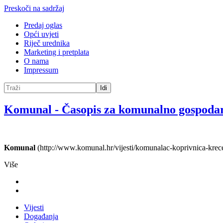
Preskoči na sadržaj
Predaj oglas
Opći uvjeti
Riječ urednika
Marketing i pretplata
O nama
Impressum
Idi
Komunal
-
Časopis za komunalno gospoda
Komunal
(http://www.komunal.hr/vijesti/komunalac-koprivnica-krec
Više
Vijesti
Događanja