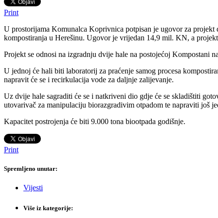
Print
U prostorijama Komunalca Koprivnica potpisan je ugovor za projekt d
kompostiranja u Herešinu. Ugovor je vrijedan 14,9 mil. KN, a projekt
Projekt se odnosi na izgradnju dvije hale na postojećoj Kompostani n
U jednoj će hali biti laboratorij za praćenje samog procesa kompostira
napravit će se i recirkulacija vode za daljnje zalijevanje.
Uz dvije hale sagraditi će se i natkriveni dio gdje će se skladištiti go
utovarivač za manipulaciju biorazgradivim otpadom te napraviti još je
Kapacitet postrojenja će biti 9.000 tona biootpada godišnje.
Print
Spremljeno unutar:
Vijesti
Više iz kategorije: