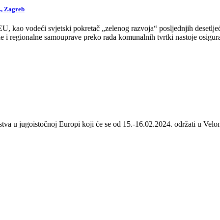
., Zagreb
 kao vodeći svjetski pokretač „zelenog razvoja“ posljednjih desetljeća
 i regionalne samouprave preko rada komunalnih tvrtki nastoje osigurat
stva u jugoistočnoj Europi koji će se od 15.-16.02.2024. održati u Velom