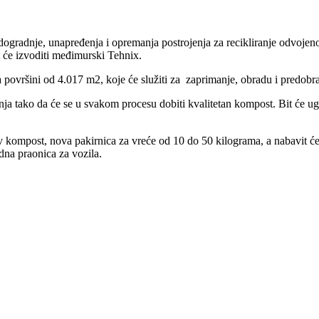
ogradnje, unapređenja i opremanja postrojenja za recikliranje odvojen
 će izvoditi međimurski Tehnix.
a površini od 4.017 m2, koje će služiti za zaprimanje, obradu i predob
nja tako da će se u svakom procesu dobiti kvalitetan kompost. Bit će ug
tov kompost, nova pakirnica za vreće od 10 do 50 kilograma, a nabavit će 
dna praonica za vozila.