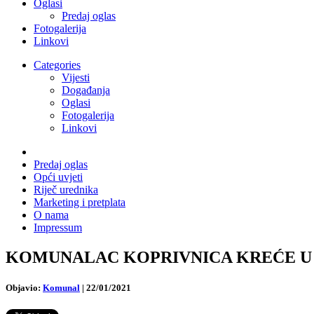
Oglasi
Predaj oglas
Fotogalerija
Linkovi
Categories
Vijesti
Događanja
Oglasi
Fotogalerija
Linkovi
Predaj oglas
Opći uvjeti
Riječ urednika
Marketing i pretplata
O nama
Impressum
KOMUNALAC KOPRIVNICA KREĆE U DOGR
Objavio:
Komunal
|
22/01/2021