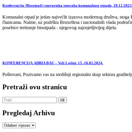
Konferencija /Biootpad i energetska oporaba komunalnog otpada, 20.12.2023
Komunalni otpad je jedan najvećih izazova modernog društva, stoga EU,
članicama. Naime, uz podršku Bruxellesa i nacionalnih vlada područne
posebice tretiranje biootpada - njegovog najosjetljivijeg dijela.
KONFERENCIJA ADRIA BAU – Veli Lošinj, 15.-16.02.2024.
Poštovani, Pozivamo vas na središnji regionalni skup sektora graditelj
Pretraži ovu stranicu
Pregledaj Arhivu
Pregledaj
Arhivu