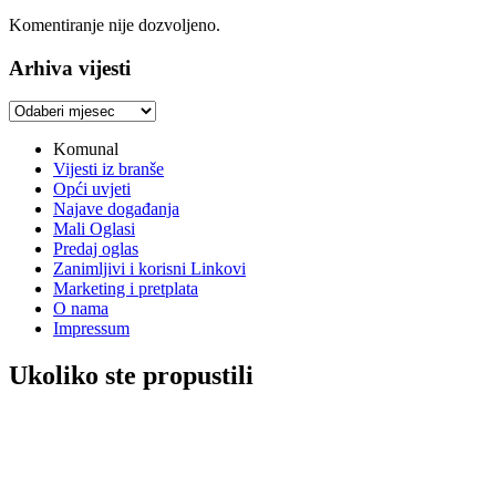
Komentiranje nije dozvoljeno.
Arhiva vijesti
Arhiva
vijesti
Komunal
Vijesti iz branše
Opći uvjeti
Najave događanja
Mali Oglasi
Predaj oglas
Zanimljivi i korisni Linkovi
Marketing i pretplata
O nama
Impressum
Ukoliko ste propustili