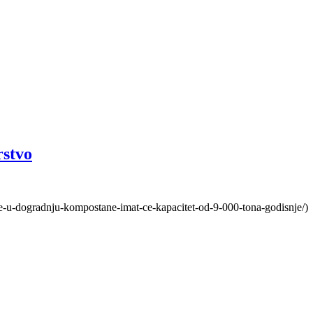
rstvo
e-u-dogradnju-kompostane-imat-ce-kapacitet-od-9-000-tona-godisnje/)