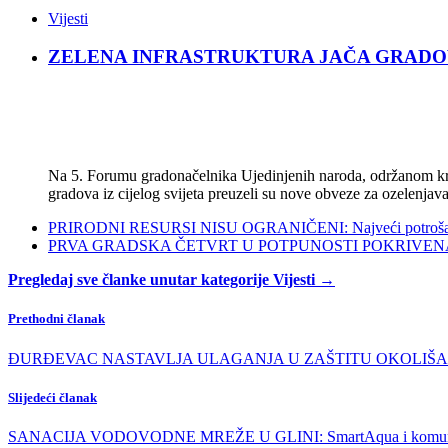
Vijesti
ZELENA INFRASTRUKTURA JAČA GRADOVE: Sad
Na 5. Forumu gradonačelnika Ujedinjenih naroda, održanom kra
gradova iz cijelog svijeta preuzeli su nove obveze za ozelenjava
PRIRODNI RESURSI NISU OGRANIČENI: Najveći potrošači s
PRVA GRADSKA ČETVRT U POTPUNOSTI POKRIVENA POL
Pregledaj sve članke unutar kategorije Vijesti →
Prethodni članak
ĐURĐEVAC NASTAVLJA ULAGANJA U ZAŠTITU OKOLIŠA: Nabavlje
Slijedeći članak
SANACIJA VODOVODNE MREŽE U GLINI: SmartAqua i komunalne tv