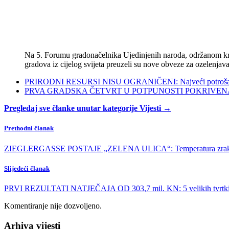
Na 5. Forumu gradonačelnika Ujedinjenih naroda, održanom kra
gradova iz cijelog svijeta preuzeli su nove obveze za ozelenjava
PRIRODNI RESURSI NISU OGRANIČENI: Najveći potrošači s
PRVA GRADSKA ČETVRT U POTPUNOSTI POKRIVENA POL
Pregledaj sve članke unutar kategorije Vijesti →
Prethodni članak
ZIEGLERGASSE POSTAJE „ZELENA ULICA“: Temperatura zraka moći
Slijedeći članak
PRVI REZULTATI NATJEČAJA OD 303,7 mil. KN: 5 velikih tvrtki pos
Komentiranje nije dozvoljeno.
Arhiva vijesti