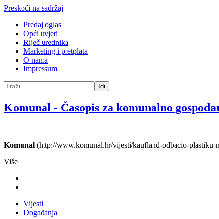
Preskoči na sadržaj
Predaj oglas
Opći uvjeti
Riječ urednika
Marketing i pretplata
O nama
Impressum
Idi
Komunal
-
Časopis za komunalno gospoda
Komunal
(http://www.komunal.hr/vijesti/kaufland-odbacio-plastiku-ne
Više
Vijesti
Događanja