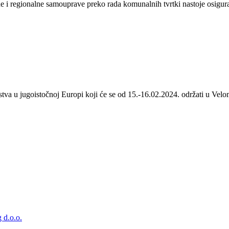
 i regionalne samouprave preko rada komunalnih tvrtki nastoje osigurat
stva u jugoistočnoj Europi koji će se od 15.-16.02.2024. održati u Velom
 d.o.o.