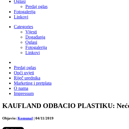
Oglasi
Predaj oglas
Fotogalerija
Linkovi
Categories
Vijesti
Događanja
Oglasi
Fotogalerija
Linkovi
Predaj oglas
Opći uvjeti
Riječ urednika
Marketing i pretplata
O nama
Impressum
KAUFLAND ODBACIO PLASTIKU: Neće proda
Objavio:
Komunal
|
04/11/2019