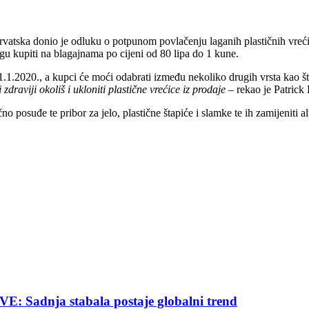
vatska donio je odluku o potpunom povlačenju laganih plastičnih vrećica
u kupiti na blagajnama po cijeni od 80 lipa do 1 kune.
.2020., a kupci će moći odabrati između nekoliko drugih vrsta kao što 
zdraviji okoliš i ukloniti plastične vrećice iz prodaje
– rekao je Patrick
no posuđe te pribor za jelo, plastične štapiće i slamke te ih zamijeniti 
nja stabala postaje globalni trend