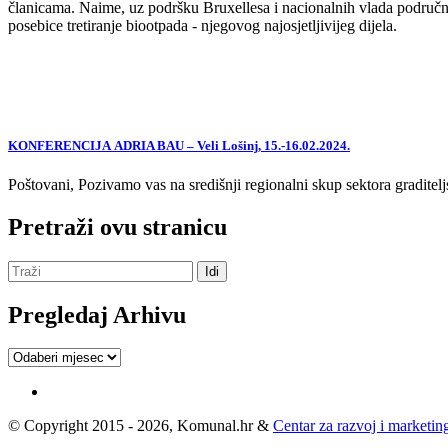
članicama. Naime, uz podršku Bruxellesa i nacionalnih vlada područne
posebice tretiranje biootpada - njegovog najosjetljivijeg dijela.
KONFERENCIJA ADRIA BAU – Veli Lošinj, 15.-16.02.2024.
Poštovani, Pozivamo vas na središnji regionalni skup sektora graditelj
Pretraži ovu stranicu
Pregledaj Arhivu
Pregledaj
Arhivu
© Copyright 2015 - 2026, Komunal.hr &
Centar za razvoj i marketing