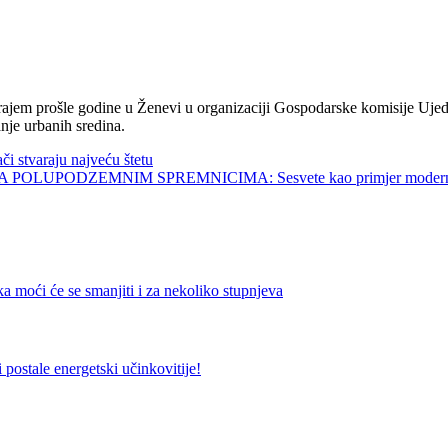
jem prošle godine u Ženevi u organizaciji Gospodarske komisije Ujed
nje urbanih sredina.
tvaraju najveću štetu
UPODZEMNIM SPREMNICIMA: Sesvete kao primjer modernog 
 će se smanjiti i za nekoliko stupnjeva
tale energetski učinkovitije!