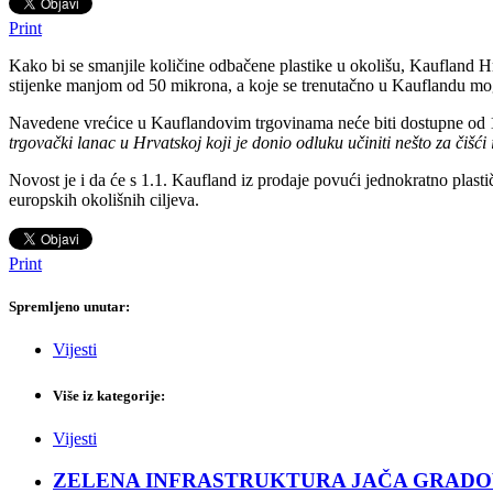
Print
Kako bi se smanjile količine odbačene plastike u okolišu, Kaufland Hr
stijenke manjom od 50 mikrona, a koje se trenutačno u Kauflandu mog
Navedene vrećice u Kauflandovim trgovinama neće biti dostupne od 1.1
trgovački lanac u Hrvatskoj koji je donio odluku učiniti nešto za čišći i 
Novost je i da će s 1.1. Kaufland iz prodaje povući jednokratno plastič
europskih okolišnih ciljeva.
Print
Spremljeno unutar:
Vijesti
Više iz kategorije:
Vijesti
ZELENA INFRASTRUKTURA JAČA GRADOVE: Sad