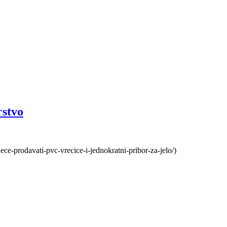
rstvo
ce-prodavati-pvc-vrecice-i-jednokratni-pribor-za-jelo/)