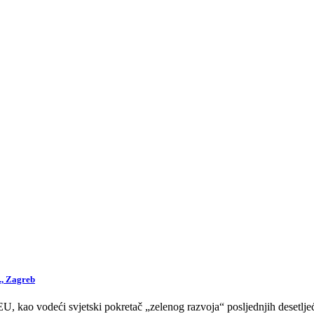
., Zagreb
 kao vodeći svjetski pokretač „zelenog razvoja“ posljednjih desetljeća