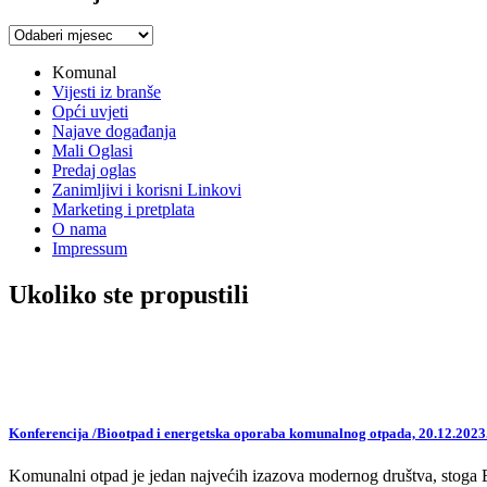
Arhiva
vijesti
Komunal
Vijesti iz branše
Opći uvjeti
Najave događanja
Mali Oglasi
Predaj oglas
Zanimljivi i korisni Linkovi
Marketing i pretplata
O nama
Impressum
Ukoliko ste propustili
Konferencija /Biootpad i energetska oporaba komunalnog otpada, 20.12.2023
Komunalni otpad je jedan najvećih izazova modernog društva, stoga EU,