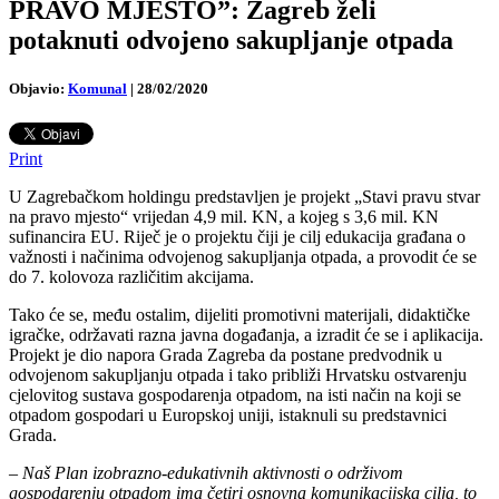
PRAVO MJESTO”: Zagreb želi
potaknuti odvojeno sakupljanje otpada
Objavio:
Komunal
|
28/02/2020
Print
U Zagrebačkom holdingu predstavljen je projekt „Stavi pravu stvar
na pravo mjesto“ vrijedan 4,9 mil. KN, a kojeg s 3,6 mil. KN
sufinancira EU. Riječ je o projektu čiji je cilj edukacija građana o
važnosti i načinima odvojenog sakupljanja otpada, a provodit će se
do 7. kolovoza različitim akcijama.
Tako će se, među ostalim, dijeliti promotivni materijali, didaktičke
igračke, održavati razna javna događanja, a izradit će se i aplikacija.
Projekt je dio napora Grada Zagreba da postane predvodnik u
odvojenom sakupljanju otpada i tako približi Hrvatsku ostvarenju
cjelovitog sustava gospodarenja otpadom, na isti način na koji se
otpadom gospodari u Europskoj uniji, istaknuli su predstavnici
Grada.
–
Naš Plan izobrazno-edukativnih aktivnosti o održivom
gospodarenju otpadom ima četiri osnovna komunikacijska cilja, to