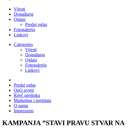
Vijesti
Događanja
Oglasi
Predaj oglas
Fotogalerija
Linkovi
Categories
Vijesti
Događanja
Oglasi
Fotogalerija
Linkovi
Predaj oglas
Opći uvjeti
Riječ urednika
Marketing i pretplata
O nama
Impressum
KAMPANJA ”STAVI PRAVU STVAR NA