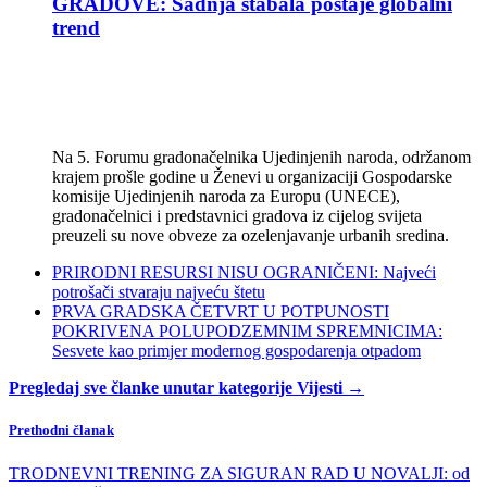
GRADOVE: Sadnja stabala postaje globalni
trend
Na 5. Forumu gradonačelnika Ujedinjenih naroda, održanom
krajem prošle godine u Ženevi u organizaciji Gospodarske
komisije Ujedinjenih naroda za Europu (UNECE),
gradonačelnici i predstavnici gradova iz cijelog svijeta
preuzeli su nove obveze za ozelenjavanje urbanih sredina.
PRIRODNI RESURSI NISU OGRANIČENI: Najveći
potrošači stvaraju najveću štetu
PRVA GRADSKA ČETVRT U POTPUNOSTI
POKRIVENA POLUPODZEMNIM SPREMNICIMA:
Sesvete kao primjer modernog gospodarenja otpadom
Pregledaj sve članke unutar kategorije Vijesti →
Prethodni članak
TRODNEVNI TRENING ZA SIGURAN RAD U NOVALJI: od