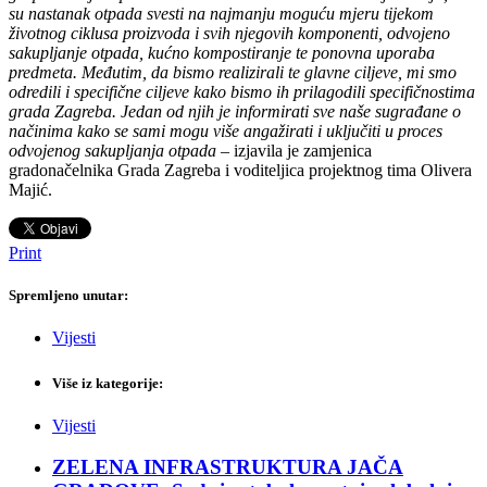
su nastanak otpada svesti na najmanju moguću mjeru tijekom
životnog ciklusa proizvoda i svih njegovih komponenti, odvojeno
sakupljanje otpada, kućno kompostiranje te ponovna uporaba
predmeta. Međutim, da bismo realizirali te glavne ciljeve, mi smo
odredili i specifične ciljeve kako bismo ih prilagodili specifičnostima
grada Zagreba. Jedan od njih je informirati sve naše sugrađane o
načinima kako se sami mogu više angažirati i uključiti u proces
odvojenog sakupljanja otpada
– izjavila je zamjenica
gradonačelnika Grada Zagreba i voditeljica projektnog tima Olivera
Majić.
Print
Spremljeno unutar:
Vijesti
Više iz kategorije:
Vijesti
ZELENA INFRASTRUKTURA JAČA