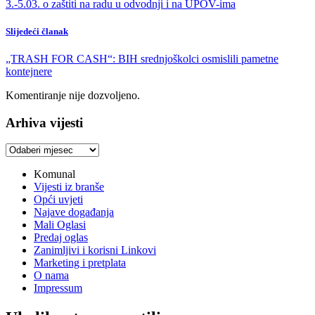
3.-5.03. o zaštiti na radu u odvodnji i na UPOV-ima
Slijedeći članak
„TRASH FOR CASH“: BIH srednjoškolci osmislili pametne
kontejnere
Komentiranje nije dozvoljeno.
Arhiva vijesti
Arhiva
vijesti
Komunal
Vijesti iz branše
Opći uvjeti
Najave događanja
Mali Oglasi
Predaj oglas
Zanimljivi i korisni Linkovi
Marketing i pretplata
O nama
Impressum