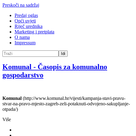
Preskoči na sadržaj
Predaj oglas
Opći uvjeti
Riječ urednika
Marketing i pretplata
O nama
Impressum
Idi
Komunal
-
Časopis za komunalno
gospodarstvo
Komunal
(http://www.komunal.hr/vijesti/kampanja-stavi-pravu-
stvar-na-pravo-mjesto-zagreb-zeli-potaknuti-odvojeno-sakupljanje-
otpada/)
Više