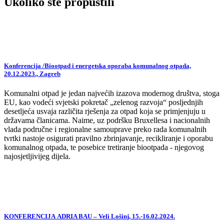
Ukoliko ste propustili
Konferencija /Biootpad i energetska oporaba komunalnog otpada,
20.12.2023., Zagreb
Komunalni otpad je jedan najvećih izazova modernog društva, stoga
EU, kao vodeći svjetski pokretač „zelenog razvoja“ posljednjih
desetljeća usvaja različita rješenja za otpad koja se primjenjuju u
državama članicama. Naime, uz podršku Bruxellesa i nacionalnih
vlada područne i regionalne samouprave preko rada komunalnih
tvrtki nastoje osigurati pravilno zbrinjavanje, recikliranje i oporabu
komunalnog otpada, te posebice tretiranje biootpada - njegovog
najosjetljivijeg dijela.
KONFERENCIJA ADRIA BAU – Veli Lošinj, 15.-16.02.2024.