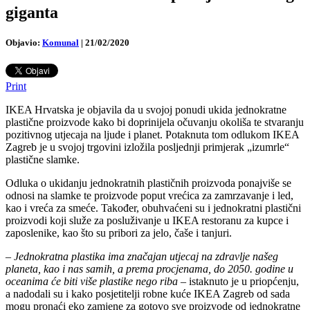
giganta
Objavio:
Komunal
|
21/02/2020
Print
IKEA Hrvatska je objavila da u svojoj ponudi ukida jednokratne
plastične proizvode kako bi doprinijela očuvanju okoliša te stvaranju
pozitivnog utjecaja na ljude i planet. Potaknuta tom odlukom IKEA
Zagreb je u svojoj trgovini izložila posljednji primjerak „izumrle“
plastične slamke.
Odluka o ukidanju jednokratnih plastičnih proizvoda ponajviše se
odnosi na slamke te proizvode poput vrećica za zamrzavanje i led,
kao i vreća za smeće. Također, obuhvaćeni su i jednokratni plastični
proizvodi koji služe za posluživanje u IKEA restoranu za kupce i
zaposlenike, kao što su pribori za jelo, čaše i tanjuri.
–
Jednokratna plastika ima značajan utjecaj na zdravlje našeg
planeta, kao i nas samih, a prema procjenama, do 2050. godine u
oceanima će biti više plastike nego riba
– istaknuto je u priopćenju,
a nadodali su i kako posjetitelji robne kuće IKEA Zagreb od sada
mogu pronaći eko zamjene za gotovo sve proizvode od jednokratne