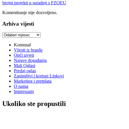
brojni projekti u suradnji s FZOEU
Komentiranje nije dozvoljeno.
Arhiva vijesti
Arhiva
vijesti
Komunal
Vijesti iz branše
Opći uvjeti
Najave događanja
Mali Oglasi
Predaj oglas
Zanimljivi i korisni Linkovi
Marketing i pretplata
O nama
Impressum
Ukoliko ste propustili