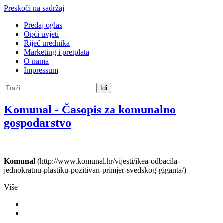
Preskoči na sadržaj
Predaj oglas
Opći uvjeti
Riječ urednika
Marketing i pretplata
O nama
Impressum
Idi
Komunal
-
Časopis za komunalno
gospodarstvo
Komunal
(http://www.komunal.hr/vijesti/ikea-odbacila-
jednokratnu-plastiku-pozitivan-primjer-svedskog-giganta/)
Više