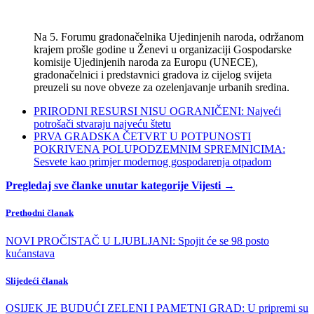
Na 5. Forumu gradonačelnika Ujedinjenih naroda, održanom
krajem prošle godine u Ženevi u organizaciji Gospodarske
komisije Ujedinjenih naroda za Europu (UNECE),
gradonačelnici i predstavnici gradova iz cijelog svijeta
preuzeli su nove obveze za ozelenjavanje urbanih sredina.
PRIRODNI RESURSI NISU OGRANIČENI: Najveći
potrošači stvaraju najveću štetu
PRVA GRADSKA ČETVRT U POTPUNOSTI
POKRIVENA POLUPODZEMNIM SPREMNICIMA:
Sesvete kao primjer modernog gospodarenja otpadom
Pregledaj sve članke unutar kategorije Vijesti →
Prethodni članak
NOVI PROČISTAČ U LJUBLJANI: Spojit će se 98 posto
kućanstava
Slijedeći članak
OSIJEK JE BUDUĆI ZELENI I PAMETNI GRAD: U pripremi su