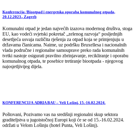
Konferencija /Biootpad i energetska oporaba komunalnog otpada,
20.12.2023., Zagreb
Komunalni otpad je jedan najvećih izazova modernog društva, stoga
EU, kao vodeći svjetski pokretač „zelenog razvoja“ posljednjih
desetljeća usvaja različita rješenja za otpad koja se primjenjuju u
državama članicama. Naime, uz podršku Bruxellesa i nacionalnih
vlada područne i regionalne samouprave preko rada komunalnih
tvrtki nastoje osigurati pravilno zbrinjavanje, recikliranje i oporabu
komunalnog otpada, te posebice tretiranje biootpada - njegovog
najosjetljivijeg dijela.
KONFERENCIJA ADRIA BAU – Veli Lošinj, 15.-16.02.2024.
Poštovani, Pozivamo vas na središnji regionalni skup sektora
graditeljstva u jugoistočnoj Europi koji će se od 15.-16.02.2024.
održati u Velom Lošinju (hotel Punta, Veli Lošinj).