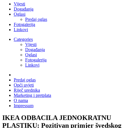
Vijesti
Događanja
Oglasi
Predaj oglas
Fotogalerija
Linkovi
Categories
Vijesti
Događanja
Oglasi
Fotogalerija
Linkovi
Predaj oglas
Opći uvjeti
Riječ urednika
Marketing i pretplata
O nama
Impressum
IKEA ODBACILA JEDNOKRATNU
PLASTIKU: Pozitivan primjer švedskog