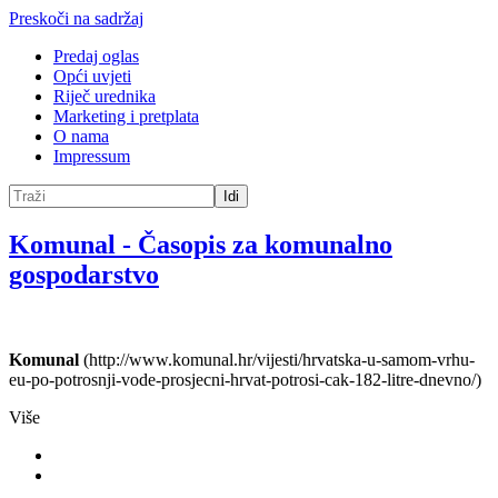
Preskoči na sadržaj
Predaj oglas
Opći uvjeti
Riječ urednika
Marketing i pretplata
O nama
Impressum
Idi
Komunal
-
Časopis za komunalno
gospodarstvo
Komunal
(http://www.komunal.hr/vijesti/hrvatska-u-samom-vrhu-
eu-po-potrosnji-vode-prosjecni-hrvat-potrosi-cak-182-litre-dnevno/)
Više