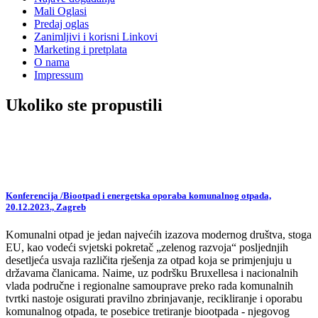
Mali Oglasi
Predaj oglas
Zanimljivi i korisni Linkovi
Marketing i pretplata
O nama
Impressum
Ukoliko ste propustili
Konferencija /Biootpad i energetska oporaba komunalnog otpada,
20.12.2023., Zagreb
Komunalni otpad je jedan najvećih izazova modernog društva, stoga
EU, kao vodeći svjetski pokretač „zelenog razvoja“ posljednjih
desetljeća usvaja različita rješenja za otpad koja se primjenjuju u
državama članicama. Naime, uz podršku Bruxellesa i nacionalnih
vlada područne i regionalne samouprave preko rada komunalnih
tvrtki nastoje osigurati pravilno zbrinjavanje, recikliranje i oporabu
komunalnog otpada, te posebice tretiranje biootpada - njegovog