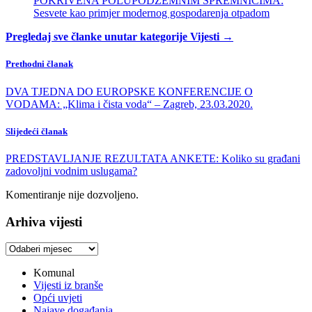
POKRIVENA POLUPODZEMNIM SPREMNICIMA:
Sesvete kao primjer modernog gospodarenja otpadom
Pregledaj sve članke unutar kategorije Vijesti →
Prethodni članak
DVA TJEDNA DO EUROPSKE KONFERENCIJE O
VODAMA: „Klima i čista voda“ – Zagreb, 23.03.2020.
Slijedeći članak
PREDSTAVLJANJE REZULTATA ANKETE: Koliko su građani
zadovoljni vodnim uslugama?
Komentiranje nije dozvoljeno.
Arhiva vijesti
Arhiva
vijesti
Komunal
Vijesti iz branše
Opći uvjeti
Najave događanja