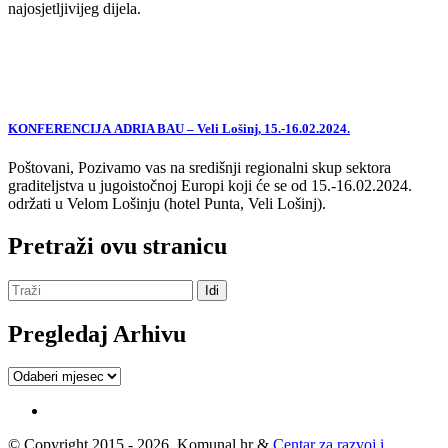
najosjetljivijeg dijela.
KONFERENCIJA ADRIA BAU – Veli Lošinj, 15.-16.02.2024.
Poštovani, Pozivamo vas na središnji regionalni skup sektora
graditeljstva u jugoistočnoj Europi koji će se od 15.-16.02.2024.
održati u Velom Lošinju (hotel Punta, Veli Lošinj).
Pretraži ovu stranicu
Pregledaj Arhivu
Pregledaj
Arhivu
© Copyright 2015 - 2026, Komunal.hr &
Centar za razvoj i