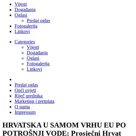
Vijesti
Događanja
Oglasi
Predaj oglas
Fotogalerija
Linkovi
Categories
Vijesti
Događanja
Oglasi
Fotogalerija
Linkovi
Predaj oglas
Opći uvjeti
Riječ urednika
Marketing i pretplata
O nama
Impressum
HRVATSKA U SAMOM VRHU EU PO
POTROŠNJI VODE: Prosječni Hrvat