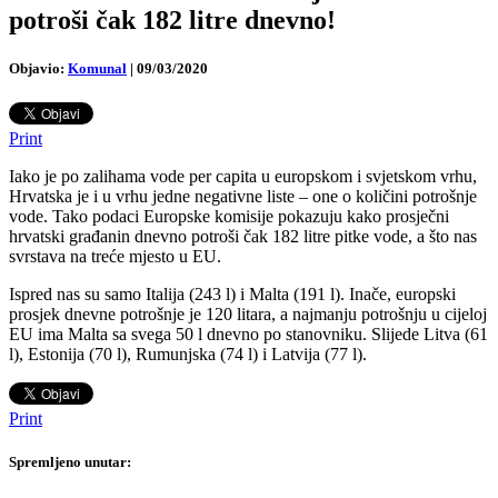
potroši čak 182 litre dnevno!
Objavio:
Komunal
|
09/03/2020
Print
Iako je po zalihama vode per capita u europskom i svjetskom vrhu,
Hrvatska je i u vrhu jedne negativne liste – one o količini potrošnje
vode. Tako podaci Europske komisije pokazuju kako prosječni
hrvatski građanin dnevno potroši čak 182 litre pitke vode, a što nas
svrstava na treće mjesto u EU.
Ispred nas su samo Italija (243 l) i Malta (191 l). Inače, europski
prosjek dnevne potrošnje je 120 litara, a najmanju potrošnju u cijeloj
EU ima Malta sa svega 50 l dnevno po stanovniku. Slijede Litva (61
l), Estonija (70 l), Rumunjska (74 l) i Latvija (77 l).
Print
Spremljeno unutar: