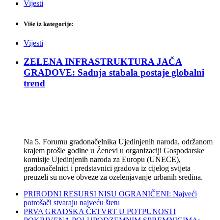
Vijesti
Više iz kategorije:
Vijesti
ZELENA INFRASTRUKTURA JAČA
GRADOVE: Sadnja stabala postaje globalni
trend
Na 5. Forumu gradonačelnika Ujedinjenih naroda, održanom
krajem prošle godine u Ženevi u organizaciji Gospodarske
komisije Ujedinjenih naroda za Europu (UNECE),
gradonačelnici i predstavnici gradova iz cijelog svijeta
preuzeli su nove obveze za ozelenjavanje urbanih sredina.
PRIRODNI RESURSI NISU OGRANIČENI: Najveći
potrošači stvaraju najveću štetu
PRVA GRADSKA ČETVRT U POTPUNOSTI