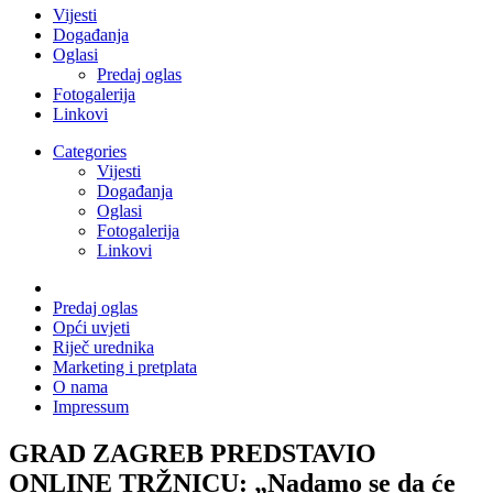
Vijesti
Događanja
Oglasi
Predaj oglas
Fotogalerija
Linkovi
Categories
Vijesti
Događanja
Oglasi
Fotogalerija
Linkovi
Predaj oglas
Opći uvjeti
Riječ urednika
Marketing i pretplata
O nama
Impressum
GRAD ZAGREB PREDSTAVIO
ONLINE TRŽNICU: „Nadamo se da će