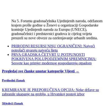
Na 5. Forumu gradonačelnika Ujedinjenih naroda, održanom
krajem prošle godine u Ženevi u organizaciji Gospodarske
komisije Ujedinjenih naroda za Europu (UNECE),
gradonačelnici i predstavnici gradova iz cijelog svijeta
preuzeli su nove obveze za ozelenjavanje urbanih sredina.
PRIRODNI RESURSI NISU OGRANIČENI: Najveći
potrošači stvaraju najveću štetu
PRVA GRADSKA ČETVRT U POTPUNOSTI
POKRIVENA POLUPODZEMNIM SPREMNICIMA:
Sesvete kao primjer modernog gospodarenja otpadom
Pregledaj sve članke unutar kategorije Vijesti →
Prethodni članak
KREMIRANJE JE PREPORUČENA OPCIJA: Neke države su
zabranile ukapanje na groblja, u Hrvatskoj postoji izbor
Slijedeći članak