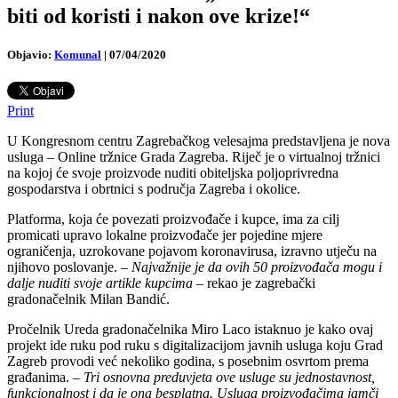
biti od koristi i nakon ove krize!“
Objavio:
Komunal
|
07/04/2020
Print
U Kongresnom centru Zagrebačkog velesajma predstavljena je nova
usluga – Online tržnice Grada Zagreba. Riječ je o virtualnoj tržnici
na kojoj će svoje proizvode nuditi obiteljska poljoprivredna
gospodarstva i obrtnici s područja Zagreba i okolice.
Platforma, koja će povezati proizvođače i kupce, ima za cilj
promicati upravo lokalne proizvođače jer pojedine mjere
ograničenja, uzrokovane pojavom koronavirusa, izravno utječu na
njihovo poslovanje. –
Najvažnije je da ovih 50 proizvođača mogu i
dalje nuditi svoje artikle kupcima
– rekao je zagrebački
gradonačelnik Milan Bandić.
Pročelnik Ureda gradonačelnika Miro Laco istaknuo je kako ovaj
projekt ide ruku pod ruku s digitalizacijom javnih usluga koju Grad
Zagreb provodi već nekoliko godina, s posebnim osvrtom prema
građanima. –
Tri osnovna preduvjeta ove usluge su jednostavnost,
funkcionalnost i da je ona besplatna. Usluga proizvođačima jamči