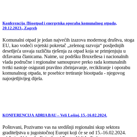
Konferencija /Biootpad i energetska oporaba komunalnog otpada,
20.12.2023., Zagreb
Komunalni otpad je jedan najvećih izazova modernog društva, stoga
EU, kao vodeći svjetski pokretač „zelenog razvoja“ posljednjih
desetljeća usvaja različita rješenja za otpad koja se primjenjuju u
državama članicama. Naime, uz podršku Bruxellesa i nacionalnih
vlada područne i regionalne samouprave preko rada komunalnih
tvrtki nastoje osigurati pravilno zbrinjavanje, recikliranje i oporabu
komunalnog otpada, te posebice tretiranje biootpada - njegovog
najosjetljivijeg dijela.
KONFERENCIJA ADRIA BAU – Veli Lošinj, 15.-16.02.2024.
Poštovani, Pozivamo vas na središnji regionalni skup sektora
graditeljstva u jugoistočnoj Europi koji će se od 15.-16.02.2024.