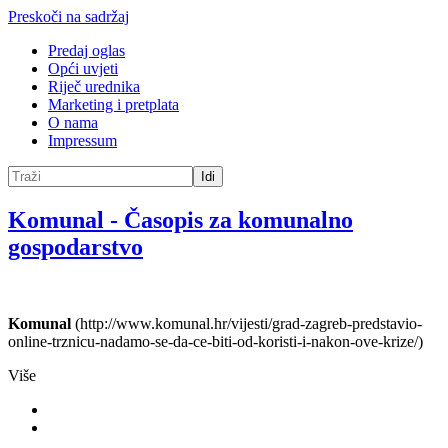
Preskoči na sadržaj
Predaj oglas
Opći uvjeti
Riječ urednika
Marketing i pretplata
O nama
Impressum
Idi
Komunal
-
Časopis za komunalno
gospodarstvo
Komunal
(http://www.komunal.hr/vijesti/grad-zagreb-predstavio-
online-trznicu-nadamo-se-da-ce-biti-od-koristi-i-nakon-ove-krize/)
Više