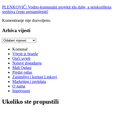
PLENKOVIĆ: Vodno-komunalni projekti idu dalje, a neiskorištena
sredstva ćemo prenamijeniti!
Komentiranje nije dozvoljeno.
Arhiva vijesti
Arhiva
vijesti
Komunal
Vijesti iz branše
Opći uvjeti
Najave događanja
Mali Oglasi
Predaj oglas
Zanimljivi i korisni Linkovi
Marketing i pretplata
O nama
Impressum
Ukoliko ste propustili