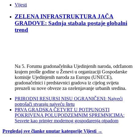
Vijesti
ZELENA INFRASTRUKTURA JAČA
GRADOVE: Sadnja stabala postaje globalni
trend
Na 5. Forumu gradonačelnika Ujedinjenih naroda, održanom
krajem prošle godine u Ženevi u organizaciji Gospodarske
komisije Ujedinjenih naroda za Europu (UNECE),
gradonačelnici i predstavnici gradova iz cijelog svijeta
preuzeli su nove obveze za ozelenjavanje urbanih sredina.
PRIRODNI RESURSI NISU OGRANIČENI: Najveći
potrošači stvaraju najveću štetu
PRVA GRADSKA ČETVRT U POTPUNOSTI
POKRIVENA POLUPODZEMNIM SPREMNICIMA:
Sesvete kao primjer modernog gospodarenja otpadom
Pregledaj sve članke unutar kategorije Vijesti →