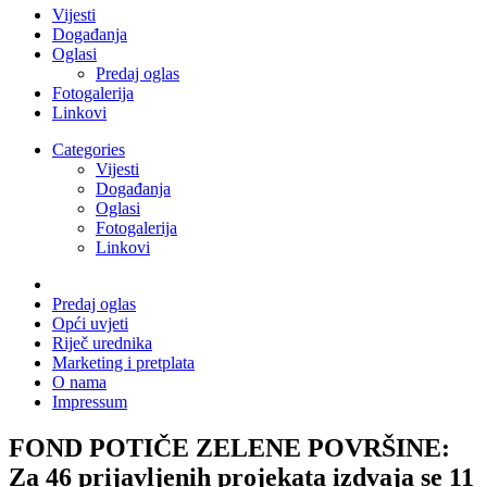
Vijesti
Događanja
Oglasi
Predaj oglas
Fotogalerija
Linkovi
Categories
Vijesti
Događanja
Oglasi
Fotogalerija
Linkovi
Predaj oglas
Opći uvjeti
Riječ urednika
Marketing i pretplata
O nama
Impressum
FOND POTIČE ZELENE POVRŠINE:
Za 46 prijavljenih projekata izdvaja se 11