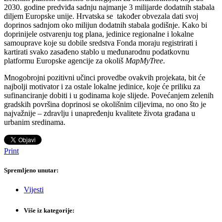
2030. godine predviđa sadnju najmanje 3 milijarde dodatnih stabala
diljem Europske unije. Hrvatska se također obvezala dati svoj
doprinos sadnjom oko milijun dodatnih stabala godišnje. Kako bi
doprinijele ostvarenju tog plana, jedinice regionalne i lokalne
samouprave koje su dobile sredstva Fonda moraju registrirati i
kartirati svako zasađeno stablo u međunarodnu podatkovnu
platformu Europske agencije za okoliš
MapMyTree
.
Mnogobrojni pozitivni učinci provedbe ovakvih projekata, bit će
najbolji motivator i za ostale lokalne jedinice, koje će priliku za
sufinanciranje dobiti i u godinama koje slijede. Povećanjem zelenih
gradskih površina doprinosi se okolišnim ciljevima, no ono što je
najvažnije – zdravlju i unapređenju kvalitete života građana u
urbanim sredinama.
Print
Spremljeno unutar:
Vijesti
Više iz kategorije: