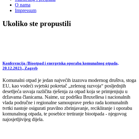
O nama
Impressum
Ukoliko ste propustili
Konferencija /Biootpad i energetska oporaba komunalnog otpada,
20.12.2023., Zagreb
Komunalni otpad je jedan najvećih izazova modernog društva, stoga
EU, kao vodeći svjetski pokretač „zelenog razvoja“ posljednjih
desetljeća usvaja različita rješenja za otpad koja se primjenjuju u
državama članicama. Naime, uz podršku Bruxellesa i nacionalnih
vlada područne i regionalne samouprave preko rada komunalnih
tvrtki nastoje osigurati pravilno zbrinjavanje, recikliranje i oporabu
komunalnog otpada, te posebice tretiranje biootpada - njegovog
najosjetljivijeg dijela.