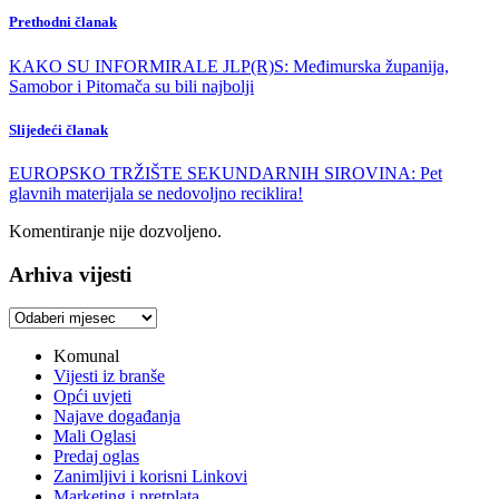
Prethodni članak
KAKO SU INFORMIRALE JLP(R)S: Međimurska županija,
Samobor i Pitomača su bili najbolji
Slijedeći članak
EUROPSKO TRŽIŠTE SEKUNDARNIH SIROVINA: Pet
glavnih materijala se nedovoljno reciklira!
Komentiranje nije dozvoljeno.
Arhiva vijesti
Arhiva
vijesti
Komunal
Vijesti iz branše
Opći uvjeti
Najave događanja
Mali Oglasi
Predaj oglas
Zanimljivi i korisni Linkovi
Marketing i pretplata