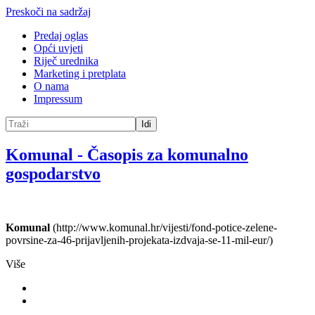
Preskoči na sadržaj
Predaj oglas
Opći uvjeti
Riječ urednika
Marketing i pretplata
O nama
Impressum
Idi
Komunal
-
Časopis za komunalno
gospodarstvo
Komunal
(http://www.komunal.hr/vijesti/fond-potice-zelene-
povrsine-za-46-prijavljenih-projekata-izdvaja-se-11-mil-eur/)
Više