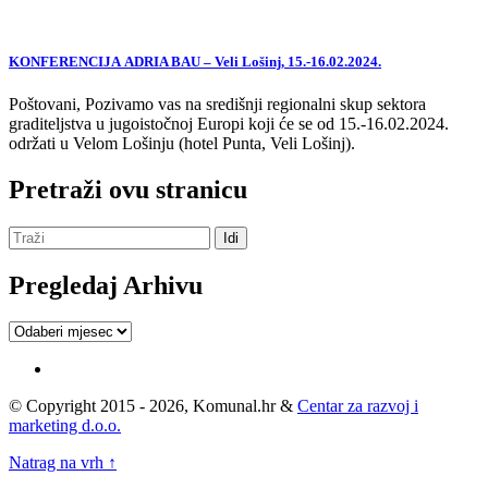
KONFERENCIJA ADRIA BAU – Veli Lošinj, 15.-16.02.2024.
Poštovani, Pozivamo vas na središnji regionalni skup sektora
graditeljstva u jugoistočnoj Europi koji će se od 15.-16.02.2024.
održati u Velom Lošinju (hotel Punta, Veli Lošinj).
Pretraži ovu stranicu
Pregledaj Arhivu
Pregledaj
Arhivu
© Copyright 2015 - 2026, Komunal.hr &
Centar za razvoj i
marketing d.o.o.
Natrag na vrh ↑