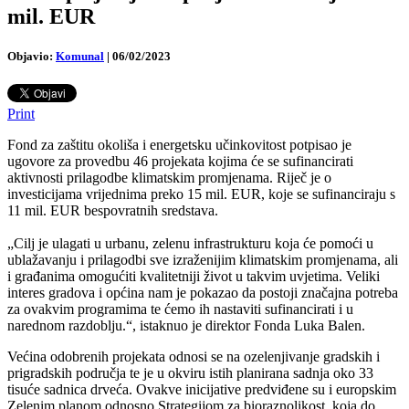
mil. EUR
Objavio:
Komunal
|
06/02/2023
Print
Fond za zaštitu okoliša i energetsku učinkovitost potpisao je
ugovore za provedbu 46 projekata kojima će se sufinancirati
aktivnosti prilagodbe klimatskim promjenama. Riječ je o
investicijama vrijednima preko 15 mil. EUR, koje se sufinanciraju s
11 mil. EUR bespovratnih sredstava.
„Cilj je ulagati u urbanu, zelenu infrastrukturu koja će pomoći u
ublažavanju i prilagodbi sve izraženijim klimatskim promjenama, ali
i građanima omogućiti kvalitetniji život u takvim uvjetima. Veliki
interes gradova i općina nam je pokazao da postoji značajna potreba
za ovakvim programima te ćemo ih nastaviti sufinancirati i u
narednom razdoblju.“, istaknuo je direktor Fonda Luka Balen.
Većina odobrenih projekata odnosi se na ozelenjivanje gradskih i
prigradskih područja te je u okviru istih planirana sadnja oko 33
tisuće sadnica drveća. Ovakve inicijative predviđene su i europskim
Zelenim planom odnosno Strategijom za bioraznolikost, koja do