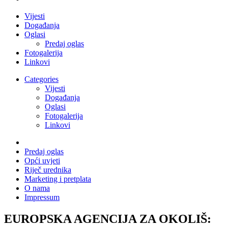
Vijesti
Događanja
Oglasi
Predaj oglas
Fotogalerija
Linkovi
Categories
Vijesti
Događanja
Oglasi
Fotogalerija
Linkovi
Predaj oglas
Opći uvjeti
Riječ urednika
Marketing i pretplata
O nama
Impressum
EUROPSKA AGENCIJA ZA OKOLIŠ: