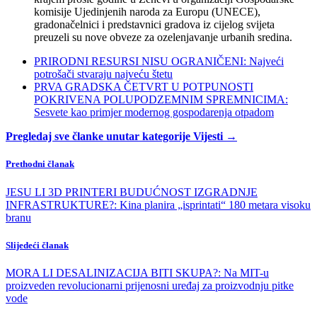
komisije Ujedinjenih naroda za Europu (UNECE),
gradonačelnici i predstavnici gradova iz cijelog svijeta
preuzeli su nove obveze za ozelenjavanje urbanih sredina.
PRIRODNI RESURSI NISU OGRANIČENI: Najveći
potrošači stvaraju najveću štetu
PRVA GRADSKA ČETVRT U POTPUNOSTI
POKRIVENA POLUPODZEMNIM SPREMNICIMA:
Sesvete kao primjer modernog gospodarenja otpadom
Pregledaj sve članke unutar kategorije Vijesti →
Prethodni članak
JESU LI 3D PRINTERI BUDUĆNOST IZGRADNJE
INFRASTRUKTURE?: Kina planira „isprintati“ 180 metara visoku
branu
Slijedeći članak
MORA LI DESALINIZACIJA BITI SKUPA?: Na MIT-u
proizveden revolucionarni prijenosni uređaj za proizvodnju pitke
vode