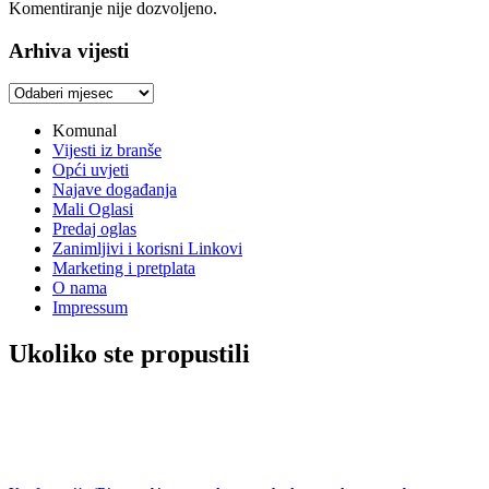
Komentiranje nije dozvoljeno.
Arhiva vijesti
Arhiva
vijesti
Komunal
Vijesti iz branše
Opći uvjeti
Najave događanja
Mali Oglasi
Predaj oglas
Zanimljivi i korisni Linkovi
Marketing i pretplata
O nama
Impressum
Ukoliko ste propustili