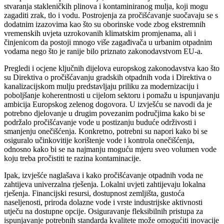
stvaranja stakleničkih plinova i kontaminiranog mulja, koji mogu
zagaditi ​​zrak, tlo i vodu. Postrojenja za pročišćavanje suočavaju se s
dodatnim izazovima kao što su oborinske vode zbog ekstremnih
vremenskih uvjeta uzrokovanih klimatskim promjenama, ali i
činjenicom da postoji mnogo više zagađivača u urbanim otpadnim
vodama nego što je ranije bilo priznato zakonodavstvom EU-a.
Pregledi i ocjene ključnih dijelova europskog zakonodavstva kao što
su Direktiva o pročišćavanju gradskih otpadnih voda i Direktiva o
kanalizacijskom mulju predstavljaju priliku za modernizaciju i
poboljšanje koherentnosti u cijelom sektoru i pomažu u ispunjavanju
ambicija Europskog zelenog dogovora. U izvješću se navodi da je
potrebno djelovanje u drugim povezanim područjima kako bi se
podržalo pročišćavanje vode u postizanju buduće održivosti i
smanjenju onečišćenja. Konkretno, potrebni su napori kako bi se
osiguralo učinkovitije korištenje vode i kontrola onečišćenja,
odnosno kako bi se na najmanju moguću mjeru sveo volumen vode
koju treba pročistiti te razina kontaminacije.
Ipak, izvješće naglašava i kako pročišćavanje otpadnih voda ne
zahtijeva univerzalna rješenja. Lokalni uvjeti zahtijevaju lokalna
rješenja. Financijski resursi, dostupnost zemljišta, gustoća
naseljenosti, priroda dolazne vode i vrste industrijske aktivnosti
utječu na dostupne opcije. Osiguravanje fleksibilnih pristupa za
ispunjavanje potrebnih standarda kvalitete može omogućiti inovacije