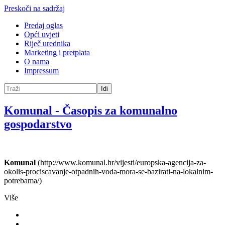
Preskoči na sadržaj
Predaj oglas
Opći uvjeti
Riječ urednika
Marketing i pretplata
O nama
Impressum
Idi
Komunal
-
Časopis za komunalno
gospodarstvo
Komunal
(http://www.komunal.hr/vijesti/europska-agencija-za-
okolis-prociscavanje-otpadnih-voda-mora-se-bazirati-na-lokalnim-
potrebama/)
Više