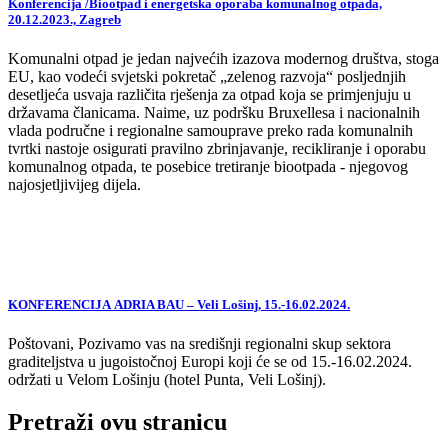
Konferencija /Biootpad i energetska oporaba komunalnog otpada,
20.12.2023., Zagreb
Komunalni otpad je jedan najvećih izazova modernog društva, stoga
EU, kao vodeći svjetski pokretač „zelenog razvoja“ posljednjih
desetljeća usvaja različita rješenja za otpad koja se primjenjuju u
državama članicama. Naime, uz podršku Bruxellesa i nacionalnih
vlada područne i regionalne samouprave preko rada komunalnih
tvrtki nastoje osigurati pravilno zbrinjavanje, recikliranje i oporabu
komunalnog otpada, te posebice tretiranje biootpada - njegovog
najosjetljivijeg dijela.
KONFERENCIJA ADRIA BAU – Veli Lošinj, 15.-16.02.2024.
Poštovani, Pozivamo vas na središnji regionalni skup sektora
graditeljstva u jugoistočnoj Europi koji će se od 15.-16.02.2024.
održati u Velom Lošinju (hotel Punta, Veli Lošinj).
Pretraži ovu stranicu