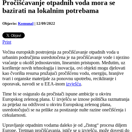
Pročišćavanje otpadnih voda mora se
bazirati na lokalnim potrebama
Objavio:
Komunal
|
12/09/2022
Print
Većina europskih postrojenja za pročišćavanje otpadnih voda u
urbanim područjima usredotočena je na pročišćavanje vode i njezino
vraćanje u okoliš jednostavnim, linearnim pristupom. Međutim, uz
korištenje novih tehnologija i inovacija, ovi objekti mogu djelovati
kao čvorišta resursa pružajući pročišćenu vodu, energiju, hranjive
tvari i organske materijale za ponovnu upotrebu, recikliranje i
oporavak, navodi se u EEA-inom
izvješću
.
Time bi se osiguralo da pročistači ispune ambicije u okviru
Europskog zelenog plana. U izvješću se iznose politička razmatranja
za prijelaz na održivost u okviru Europskog zelenog plana,
usredotočujući se na prilike za postizanje nulte razine onečišćenja i
cirkularnosti.
Upravljanje otpadnim vodama daleko je od „čistog“ procesa diljem
Europe. Tretman pročišćavanja, ističe se u izvješću, može dovesti do