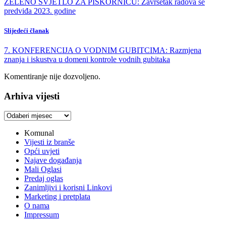
ZELENO SVJETLO ZA PIŠKORNICU: Završetak radova se
predviđa 2023. godine
Slijedeći članak
7. KONFERENCIJA O VODNIM GUBITCIMA: Razmjena
znanja i iskustva u domeni kontrole vodnih gubitaka
Komentiranje nije dozvoljeno.
Arhiva vijesti
Arhiva
vijesti
Komunal
Vijesti iz branše
Opći uvjeti
Najave događanja
Mali Oglasi
Predaj oglas
Zanimljivi i korisni Linkovi
Marketing i pretplata
O nama
Impressum