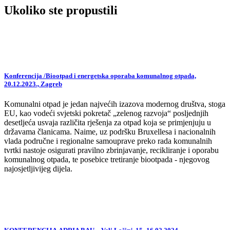
Ukoliko ste propustili
Konferencija /Biootpad i energetska oporaba komunalnog otpada,
20.12.2023., Zagreb
Komunalni otpad je jedan najvećih izazova modernog društva, stoga
EU, kao vodeći svjetski pokretač „zelenog razvoja“ posljednjih
desetljeća usvaja različita rješenja za otpad koja se primjenjuju u
državama članicama. Naime, uz podršku Bruxellesa i nacionalnih
vlada područne i regionalne samouprave preko rada komunalnih
tvrtki nastoje osigurati pravilno zbrinjavanje, recikliranje i oporabu
komunalnog otpada, te posebice tretiranje biootpada - njegovog
najosjetljivijeg dijela.