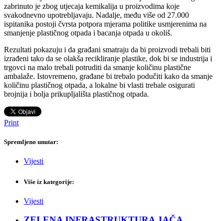
zabrinuto je zbog utjecaja kemikalija u proizvodima koje
svakodnevno upotrebljavaju. Nadalje, među više od 27.000
ispitanika postoji čvrsta potpora mjerama politike usmjerenima na
smanjenje plastičnog otpada i bacanja otpada u okoliš.
Rezultati pokazuju i da građani smatraju da bi proizvodi trebali biti
izrađeni tako da se olakša recikliranje plastike, dok bi se industrija i
trgovci na malo trebali potruditi da smanje količinu plastične
ambalaže. Istovremeno, građane bi trebalo podučiti kako da smanje
količinu plastičnog otpada, a lokalne bi vlasti trebale osigurati
brojnija i bolja prikupljališta plastičnog otpada.
Print
Spremljeno unutar:
Vijesti
Više iz kategorije:
Vijesti
ZELENA INFRASTRUKTURA JAČA