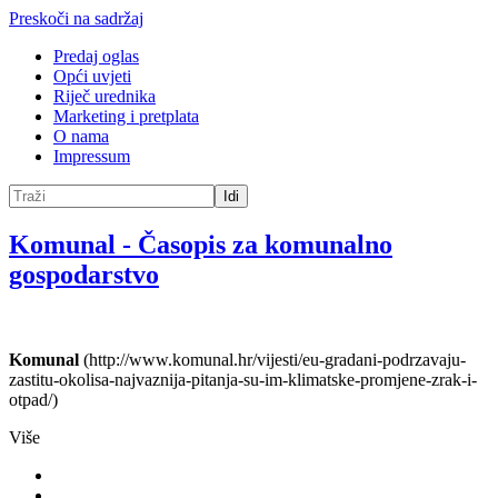
Preskoči na sadržaj
Predaj oglas
Opći uvjeti
Riječ urednika
Marketing i pretplata
O nama
Impressum
Idi
Komunal
-
Časopis za komunalno
gospodarstvo
Komunal
(http://www.komunal.hr/vijesti/eu-gradani-podrzavaju-
zastitu-okolisa-najvaznija-pitanja-su-im-klimatske-promjene-zrak-i-
otpad/)
Više