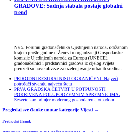
GRADOVE: Sadnja stabala postaje globalni
trend
Na 5. Forumu gradonačelnika Ujedinjenih naroda, održanom
krajem prošle godine u Ženevi u organizaciji Gospodarske
komisije Ujedinjenih naroda za Europu (UNECE),
gradonačelnici i predstavnici gradova iz cijelog svijeta
preuzeli su nove obveze za ozelenjavanje urbanih sredina.
PRIRODNI RESURSI NISU OGRANIČENI: Najveći
potrošači stvaraju najveću štetu
PRVA GRADSKA ČETVRT U POTPUNOSTI
POKRIVENA POLUPODZEMNIM SPREMNICIMA:
Sesvete kao primjer modernog gospodarenja otpadom
Pregledaj sve članke unutar kategorije Vijesti →
Prethodni članak