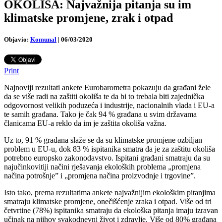
OKOLIŠA: Najvažnija pitanja su im
klimatske promjene, zrak i otpad
Objavio:
Komunal
|
06/03/2020
Print
Najnoviji rezultati ankete Eurobarometra pokazuju da građani žele
da se više radi na zaštiti okoliša te da bi to trebala biti zajednička
odgovornost velikih poduzeća i industrije, nacionalnih vlada i EU-a
te samih građana. Tako je čak 94 % građana u svim državama
članicama EU-a reklo da im je zaštita okoliša važna.
Uz to, 91 % građana slaže se da su klimatske promjene ozbiljan
problem u EU-u, dok 83 % ispitanika smatra da je za zaštitu okoliša
potrebno europsko zakonodavstvo. Ispitani građani smatraju da su
najučinkovitiji načini rješavanja ekoloških problema „promjena
načina potrošnje” i „promjena načina proizvodnje i trgovine”.
Isto tako, prema rezultatima ankete najvažnijim ekološkim pitanjima
smatraju klimatske promjene, onečišćenje zraka i otpad. Više od tri
četvrtine (78%) ispitanika smatraju da ekološka pitanja imaju izravan
učinak na njihov svakodnevni život i zdravlje. Više od 80% građana