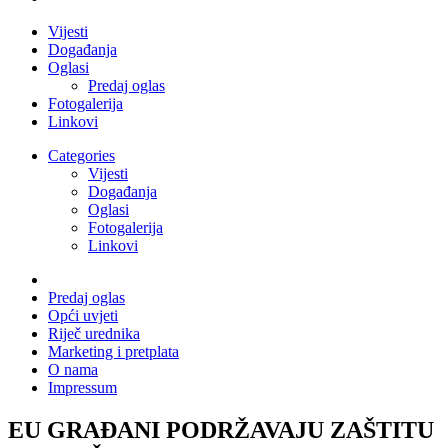
Vijesti
Događanja
Oglasi
Predaj oglas
Fotogalerija
Linkovi
Categories
Vijesti
Događanja
Oglasi
Fotogalerija
Linkovi
Predaj oglas
Opći uvjeti
Riječ urednika
Marketing i pretplata
O nama
Impressum
EU GRAĐANI PODRŽAVAJU ZAŠTITU