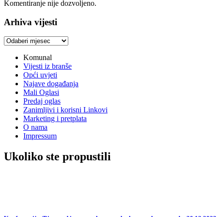
Komentiranje nije dozvoljeno.
Arhiva vijesti
Arhiva
vijesti
Komunal
Vijesti iz branše
Opći uvjeti
Najave događanja
Mali Oglasi
Predaj oglas
Zanimljivi i korisni Linkovi
Marketing i pretplata
O nama
Impressum
Ukoliko ste propustili