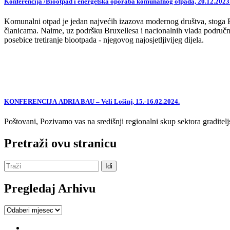
Konferencija /Biootpad i energetska oporaba komunalnog otpada, 20.12.2023
Komunalni otpad je jedan najvećih izazova modernog društva, stoga EU,
članicama. Naime, uz podršku Bruxellesa i nacionalnih vlada područne
posebice tretiranje biootpada - njegovog najosjetljivijeg dijela.
KONFERENCIJA ADRIA BAU – Veli Lošinj, 15.-16.02.2024.
Poštovani, Pozivamo vas na središnji regionalni skup sektora graditelj
Pretraži ovu stranicu
Pregledaj Arhivu
Pregledaj
Arhivu