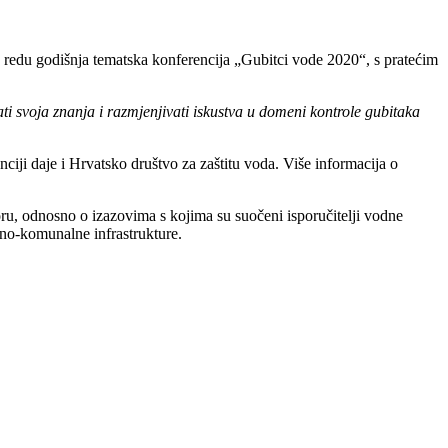
o redu godišnja tematska konferencija „Gubitci vode 2020“, s pratećim
ivati svoja znanja i razmjenjivati iskustva u domeni kontrole gubitaka
nciji daje i Hrvatsko društvo za zaštitu voda. Više informacija o
toru, odnosno o izazovima s kojima su suočeni isporučitelji vodne
odno-komunalne infrastrukture.