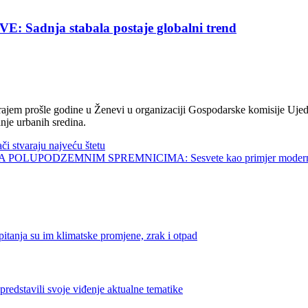
nja stabala postaje globalni trend
jem prošle godine u Ženevi u organizaciji Gospodarske komisije Ujed
nje urbanih sredina.
tvaraju najveću štetu
UPODZEMNIM SPREMNICIMA: Sesvete kao primjer modernog 
su im klimatske promjene, zrak i otpad
tavili svoje viđenje aktualne tematike