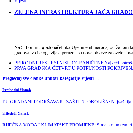
Vijesti
ZELENA INFRASTRUKTURA JAČA GRADOVE: Sad
Na 5. Forumu gradonačelnika Ujedinjenih naroda, održanom kra
gradova iz cijelog svijeta preuzeli su nove obveze za ozelenjava
PRIRODNI RESURSI NISU OGRANIČENI: Najveći potrošači s
PRVA GRADSKA ČETVRT U POTPUNOSTI POKRIVENA POL
Pregledaj sve članke unutar kategorije Vijesti →
Prethodni članak
EU GRAĐANI PODRŽAVAJU ZAŠTITU OKOLIŠA: Najvažnija pitanja 
Slijedeći članak
RIJEČKA VODA I KLIMATSKE PROMJENE: Street art umjetnici preds