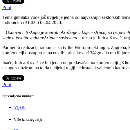
Print
Tema gubitaka vode još uvijek je jedna od najvažnijih sektorskih tema
radionicima 31.03. i 02.04.2020.
–
Osnovni cilj skupa je kreirati okruženje u kojem stručnjaci (iz javnih
vode u javnim vodoopskrbnim sustavima
– rekao je Jurica Kovač, org
Partneri u realizaciji radionica su tvrtke Hidroprojekt-ing iz Zagreba
konferenciji dostupno je na email: jurica.kovac13@gmail.com ili ju
Inače, Jurica Kovač će biti jedan od predavača i na konferenciji „Klim
usluge s obzirom na to da u cijeloj regiji nedostaje kvalitetnih kadrov
Print
Spremljeno unutar:
Vijesti
Više iz kategorije: