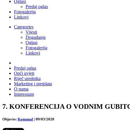
Oglasi
Predaj oglas
Fotogalerija
Linkovi
Categories
Vijesti
Događanja
Oglasi
Fotogalerija
Linkovi
Predaj oglas
Opći uvjeti
Riječ urednika
Marketing i pretplata
O nama
Impressum
7. KONFERENCIJA O VODNIM GUBITCIMA: 
Objavio:
Komunal
|
09/03/2020