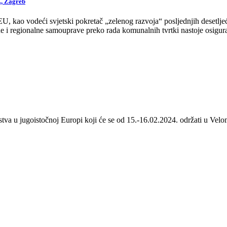
., Zagreb
 kao vodeći svjetski pokretač „zelenog razvoja“ posljednjih desetljeća
 i regionalne samouprave preko rada komunalnih tvrtki nastoje osigurat
stva u jugoistočnoj Europi koji će se od 15.-16.02.2024. održati u Velom