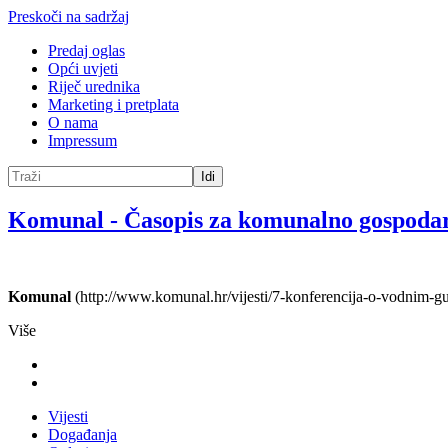
Preskoči na sadržaj
Predaj oglas
Opći uvjeti
Riječ urednika
Marketing i pretplata
O nama
Impressum
Idi
Komunal
-
Časopis za komunalno gospoda
Komunal
(http://www.komunal.hr/vijesti/7-konferencija-o-vodnim-gu
Više
Vijesti
Događanja