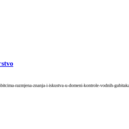
rstvo
bitcima-razmjena-znanja-i-iskustva-u-domeni-kontrole-vodnih-gubitaka