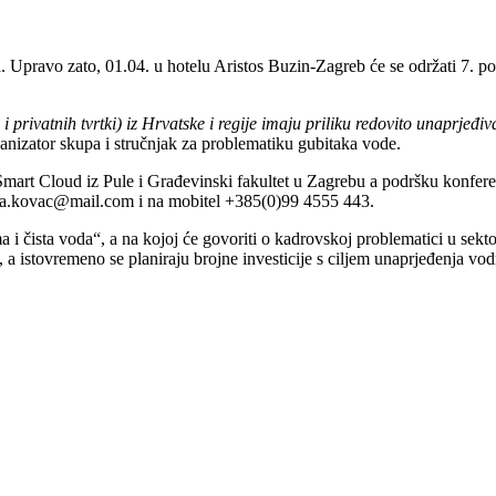
. Upravo zato, 01.04. u hotelu Aristos Buzin-Zagreb će se održati 7. p
 i privatnih tvrtki) iz Hrvatske i regije imaju priliku redovito unaprjeđ
anizator skupa i stručnjak za problematiku gubitaka vode.
, Smart Cloud iz Pule i Građevinski fakultet u Zagrebu a podršku konfere
rica.kovac@mail.com i na mobitel +385(0)99 4555 443.
a i čista voda“, a na kojoj će govoriti o kadrovskoj problematici u sek
a, a istovremeno se planiraju brojne investicije s ciljem unaprjeđenja v