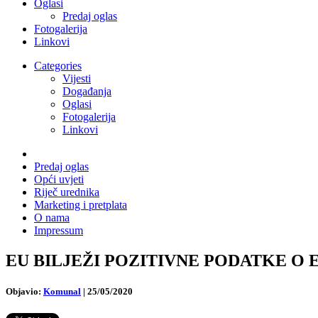
Oglasi
Predaj oglas
Fotogalerija
Linkovi
Categories
Vijesti
Događanja
Oglasi
Fotogalerija
Linkovi
Predaj oglas
Opći uvjeti
Riječ urednika
Marketing i pretplata
O nama
Impressum
EU BILJEŽI POZITIVNE PODATKE O EMISI
Objavio:
Komunal
|
25/05/2020