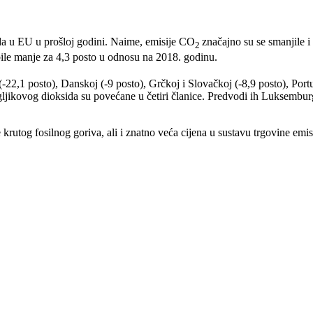
ida u EU u prošloj godini. Naime, emisije CO
značajno su se smanjile i 
2
 bile manje za 4,3 posto u odnosu na 2018. godinu.
 (-22,1 posto), Danskoj (-9 posto), Grčkoj i Slovačkoj (-8,9 posto), Port
 ugljikovog dioksida su povećane u četiri članice. Predvodi ih Luksemburg
 krutog fosilnog goriva, ali i znatno veća cijena u sustavu trgovine e