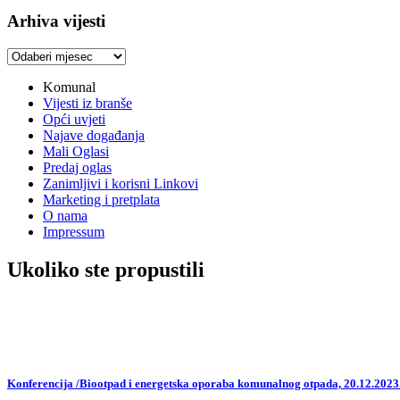
Arhiva vijesti
Arhiva
vijesti
Komunal
Vijesti iz branše
Opći uvjeti
Najave događanja
Mali Oglasi
Predaj oglas
Zanimljivi i korisni Linkovi
Marketing i pretplata
O nama
Impressum
Ukoliko ste propustili
Konferencija /Biootpad i energetska oporaba komunalnog otpada, 20.12.2023