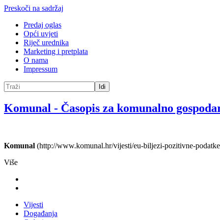
Preskoči na sadržaj
Predaj oglas
Opći uvjeti
Riječ urednika
Marketing i pretplata
O nama
Impressum
Idi
Komunal
-
Časopis za komunalno gospoda
Komunal
(http://www.komunal.hr/vijesti/eu-biljezi-pozitivne-podatk
Više
Vijesti
Događanja