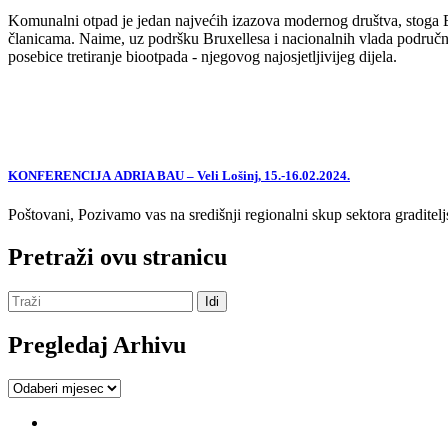
Komunalni otpad je jedan najvećih izazova modernog društva, stoga EU,
članicama. Naime, uz podršku Bruxellesa i nacionalnih vlada područne
posebice tretiranje biootpada - njegovog najosjetljivijeg dijela.
KONFERENCIJA ADRIA BAU – Veli Lošinj, 15.-16.02.2024.
Poštovani, Pozivamo vas na središnji regionalni skup sektora graditelj
Pretraži ovu stranicu
Pregledaj Arhivu
Pregledaj
Arhivu