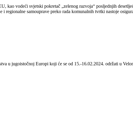
 kao vodeći svjetski pokretač „zelenog razvoja“ posljednjih desetljeća
 i regionalne samouprave preko rada komunalnih tvrtki nastoje osigurat
stva u jugoistočnoj Europi koji će se od 15.-16.02.2024. održati u Velom