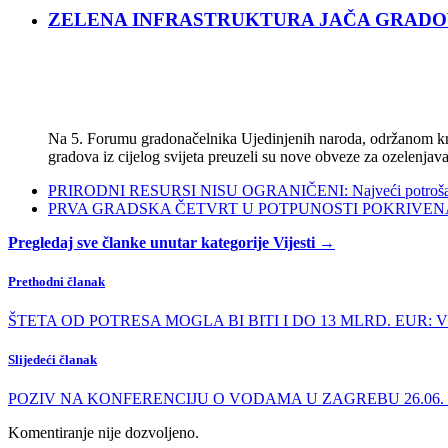
ZELENA INFRASTRUKTURA JAČA GRADOVE: Sad
Na 5. Forumu gradonačelnika Ujedinjenih naroda, održanom kra
gradova iz cijelog svijeta preuzeli su nove obveze za ozelenjava
PRIRODNI RESURSI NISU OGRANIČENI: Najveći potrošači s
PRVA GRADSKA ČETVRT U POTPUNOSTI POKRIVENA POL
Pregledaj sve članke unutar kategorije Vijesti →
Prethodni članak
ŠTETA OD POTRESA MOGLA BI BITI I DO 13 MLRD. EUR: Vlada 
Slijedeći članak
POZIV NA KONFERENCIJU O VODAMA U ZAGREBU 26.06. - Kli
Komentiranje nije dozvoljeno.