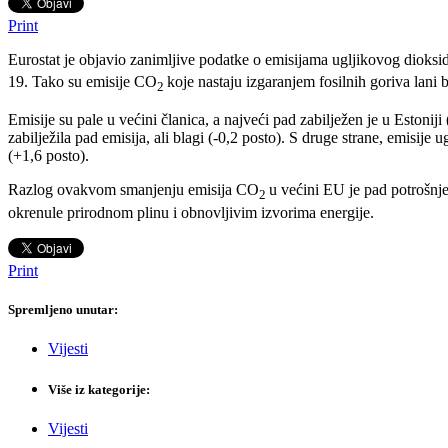
Print
Eurostat je objavio zanimljive podatke o emisijama ugljikovog dioks
19. Tako su emisije CO
koje nastaju izgaranjem fosilnih goriva lani
2
Emisije su pale u većini članica, a najveći pad zabilježen je u Estoniji
zabilježila pad emisija, ali blagi (-0,2 posto). S druge strane, emisije
(+1,6 posto).
Razlog ovakvom smanjenju emisija CO
u većini EU je pad potrošnje
2
okrenule prirodnom plinu i obnovljivim izvorima energije.
Print
Spremljeno unutar:
Vijesti
Više iz kategorije:
Vijesti