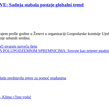
nja stabala postaje globalni trend
jem prošle godine u Ženevi u organizaciji Gospodarske komisije Ujed
nje urbanih sredina.
tvaraju najveću štetu
UPODZEMNIM SPREMNICIMA: Sesvete kao primjer modernog 
predstavila mjere za pomoć građanima
ma i čista voda!