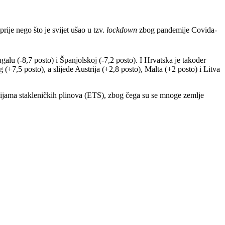
prije nego što je svijet ušao u tzv.
lockdown
zbog pandemije Covida-
ugalu (-8,7 posto) i Španjolskoj (-7,2 posto). I Hrvatska je također
 (+7,5 posto), a slijede Austrija (+2,8 posto), Malta (+2 posto) i Litva
misijama stakleničkih plinova (ETS), zbog čega su se mnoge zemlje