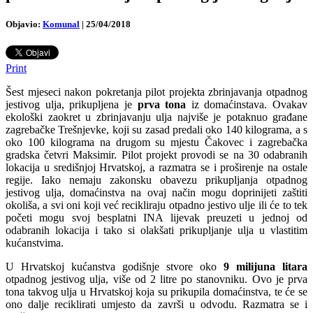
Objavio:
Komunal
|
25/04/2018
Print
Šest mjeseci nakon pokretanja pilot projekta zbrinjavanja otpadnog
jestivog ulja, prikupljena je
prva tona
iz domaćinstava. Ovakav
ekološki zaokret u zbrinjavanju ulja najviše je potaknuo građane
zagrebačke Trešnjevke, koji su zasad predali oko 140 kilograma, a s
oko 100 kilograma na drugom su mjestu Čakovec i zagrebačka
gradska četvri Maksimir. Pilot projekt provodi se na 30 odabranih
lokacija u središnjoj Hrvatskoj, a razmatra se i proširenje na ostale
regije. Iako nemaju zakonsku obavezu prikupljanja otpadnog
jestivog ulja, domaćinstva na ovaj način mogu doprinijeti zaštiti
okoliša, a svi oni koji već recikliraju otpadno jestivo ulje ili će to tek
početi mogu svoj besplatni INA lijevak preuzeti u jednoj od
odabranih lokacija i tako si olakšati prikupljanje ulja u vlastitim
kućanstvima.
U Hrvatskoj kućanstva godišnje stvore oko
9 milijuna litara
otpadnog jestivog ulja, više od 2 litre po stanovniku. Ovo je prva
tona takvog ulja u Hrvatskoj koja su prikupila domaćinstva, te će se
ono dalje reciklirati umjesto da završi u odvodu. Razmatra se i