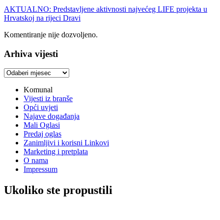
AKTUALNO: Predstavljene aktivnosti najvećeg LIFE projekta u
Hrvatskoj na rijeci Dravi
Komentiranje nije dozvoljeno.
Arhiva vijesti
Arhiva
vijesti
Komunal
Vijesti iz branše
Opći uvjeti
Najave događanja
Mali Oglasi
Predaj oglas
Zanimljivi i korisni Linkovi
Marketing i pretplata
O nama
Impressum
Ukoliko ste propustili