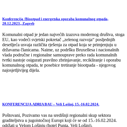
Konferencija /Biootpad i energetska oporaba komunalnog otpada,
20.12.2023., Zagreb
Komunalni otpad je jedan najvećih izazova modernog društva, stoga
EU, kao vodeći svjetski pokretač „zelenog razvoja“ posljednjih
desetljeća usvaja različita rješenja za otpad koja se primjenjuju u
državama članicama. Naime, uz podršku Bruxellesa i nacionalnih
vlada područne i regionalne samouprave preko rada komunalnih
tvrtki nastoje osigurati pravilno zbrinjavanje, recikliranje i oporabu
komunalnog otpada, te posebice tretiranje biootpada - njegovog
najosjetljivijeg dijela.
KONFERENCIJA ADRIA BAU – Veli Lošinj, 15.-16.02.2024.
Poštovani, Pozivamo vas na središnji regionalni skup sektora
graditeljstva u jugoistočnoj Europi koji će se od 15.-16.02.2024.
održati u Velom Lošinju (hotel Punta, Veli Lošinj).