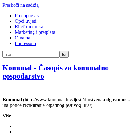
Preskoči na sadržaj
Predaj oglas
Opći uvjeti
Riječ urednika
Marketing i pretplata
O nama
Impressum
Idi
Komunal
-
Časopis za komunalno
gospodarstvo
Komunal
(http://www.komunal.hr/vijesti/drustvena-odgovornost-
ina-potice-recikliranje-otpadnog-jestivog-ulja/)
Više