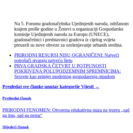
Na 5. Forumu gradonačelnika Ujedinjenih naroda, održanom
krajem prošle godine u Ženevi u organizaciji Gospodarske
komisije Ujedinjenih naroda za Europu (UNECE),
gradonačelnici i predstavnici gradova iz cijelog svijeta
preuzeli su nove obveze za ozelenjavanje urbanih sredina.
PRIRODNI RESURSI NISU OGRANIČENI: Najveći
potrošači stvaraju najveću štetu
PRVA GRADSKA ČETVRT U POTPUNOSTI
POKRIVENA POLUPODZEMNIM SPREMNICIMA:
Sesvete kao primjer modernog gospodarenja otpadom
Pregledaj sve članke unutar kategorije Vijesti →
Prethodni članak
PRIRODNI FENOMEN: Otvorena edukativna staza na jezeru „sad
ga ima, sad ga nema“
Slijedeći članak