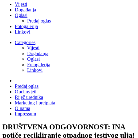
Vijesti
Događanja
Oglasi
Predaj oglas
Fotogalerija
Linkovi
Categories
Vijesti
Događanja
Oglasi
Fotogalerija
Linkovi
Predaj oglas
Opći uvjeti
Riječ urednika
Marketing i pretplata
O nama
Impressum
DRUŠTVENA ODGOVORNOST: INA
potiče recikliranje otpadnog jestivog ulja!