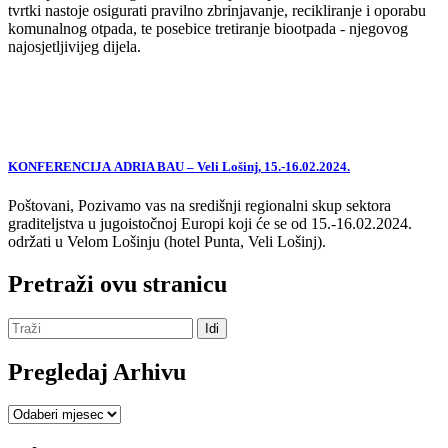
tvrtki nastoje osigurati pravilno zbrinjavanje, recikliranje i oporabu
komunalnog otpada, te posebice tretiranje biootpada - njegovog
najosjetljivijeg dijela.
KONFERENCIJA ADRIA BAU – Veli Lošinj, 15.-16.02.2024.
Poštovani, Pozivamo vas na središnji regionalni skup sektora
graditeljstva u jugoistočnoj Europi koji će se od 15.-16.02.2024.
održati u Velom Lošinju (hotel Punta, Veli Lošinj).
Pretraži ovu stranicu
Pregledaj Arhivu
Pregledaj
Arhivu