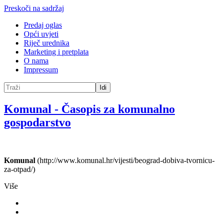
Preskoči na sadržaj
Predaj oglas
Opći uvjeti
Riječ urednika
Marketing i pretplata
O nama
Impressum
Idi
Komunal
-
Časopis za komunalno
gospodarstvo
Komunal
(http://www.komunal.hr/vijesti/beograd-dobiva-tvornicu-
za-otpad/)
Više