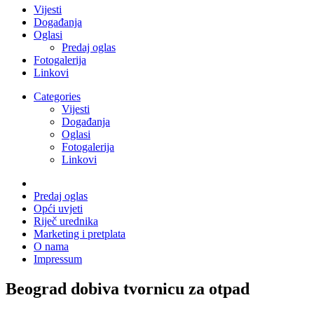
Vijesti
Događanja
Oglasi
Predaj oglas
Fotogalerija
Linkovi
Categories
Vijesti
Događanja
Oglasi
Fotogalerija
Linkovi
Predaj oglas
Opći uvjeti
Riječ urednika
Marketing i pretplata
O nama
Impressum
Beograd dobiva tvornicu za otpad