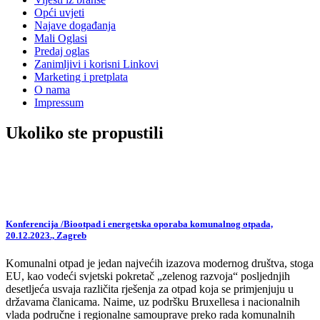
Opći uvjeti
Najave događanja
Mali Oglasi
Predaj oglas
Zanimljivi i korisni Linkovi
Marketing i pretplata
O nama
Impressum
Ukoliko ste propustili
Konferencija /Biootpad i energetska oporaba komunalnog otpada,
20.12.2023., Zagreb
Komunalni otpad je jedan najvećih izazova modernog društva, stoga
EU, kao vodeći svjetski pokretač „zelenog razvoja“ posljednjih
desetljeća usvaja različita rješenja za otpad koja se primjenjuju u
državama članicama. Naime, uz podršku Bruxellesa i nacionalnih
vlada područne i regionalne samouprave preko rada komunalnih