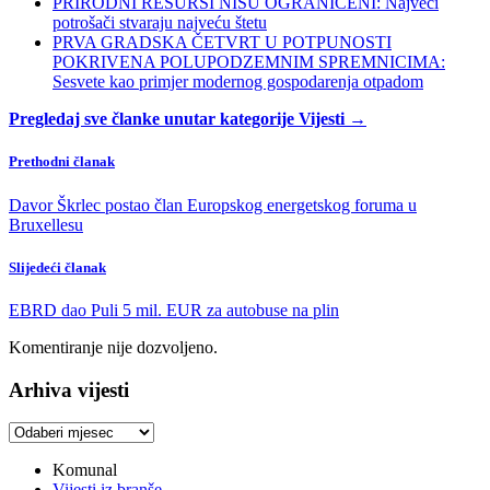
PRIRODNI RESURSI NISU OGRANIČENI: Najveći
potrošači stvaraju najveću štetu
PRVA GRADSKA ČETVRT U POTPUNOSTI
POKRIVENA POLUPODZEMNIM SPREMNICIMA:
Sesvete kao primjer modernog gospodarenja otpadom
Pregledaj sve članke unutar kategorije Vijesti →
Prethodni članak
Davor Škrlec postao član Europskog energetskog foruma u
Bruxellesu
Slijedeći članak
EBRD dao Puli 5 mil. EUR za autobuse na plin
Komentiranje nije dozvoljeno.
Arhiva vijesti
Arhiva
vijesti
Komunal
Vijesti iz branše