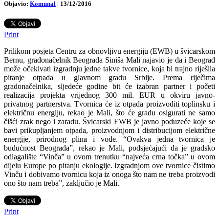
Objavio:
Komunal
|
13/12/2016
Print
Prilikom posjeta Centru za obnovljivu energiju (EWB) u švicarskom
Bernu, gradonačelnik Beograda Siniša Mali najavio je da i Beograd
može očekivati izgradnju jedne takve tvornice, koja bi trajno riješila
pitanje otpada u glavnom gradu Srbije. Prema riječima
gradonačelnika, sljedeće godine bit će izabran partner i početi
realizacija projekta vrijednog 300 mil. EUR u okviru javno-
privatnog partnerstva. Tvornica će iz otpada proizvoditi toplinsku i
električnu energiju, rekao je Mali, što će gradu osigurati ne samo
čišći zrak nego i zaradu. Švicarski EWB je javno poduzeće koje se
bavi prikupljanjem otpada, proizvodnjom i distribucijom električne
energije, prirodnog plina i vode. “Ovakva jedna tvornica je
budućnost Beograda”, rekao je Mali, podsjećajući da je gradsko
odlagalište “Vinča” u ovom trenutku “najveća crna točka” u ovom
dijelu Europe po pitanju ekologije. Izgradnjom ove tvornice čistimo
Vinču i dobivamo tvornicu koja iz onoga što nam ne treba proizvodi
ono što nam treba”, zaključio je Mali.
Print