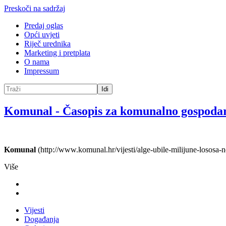
Preskoči na sadržaj
Predaj oglas
Opći uvjeti
Riječ urednika
Marketing i pretplata
O nama
Impressum
Idi
Komunal
-
Časopis za komunalno gospoda
Komunal
(http://www.komunal.hr/vijesti/alge-ubile-milijune-lososa-no
Više
Vijesti
Događanja