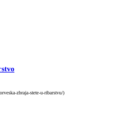
rstvo
rveska-zbraja-stete-u-ribarstvu/)