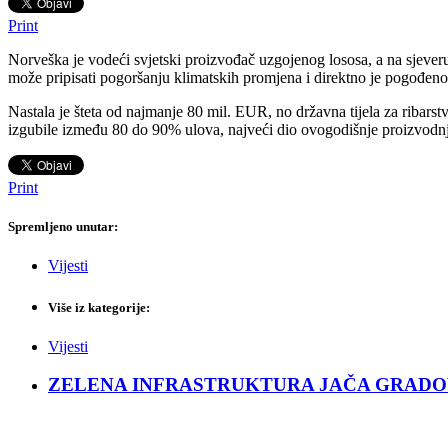
Print
Norveška je vodeći svjetski proizvođač uzgojenog lososa, a na sjeveru 
može pripisati pogoršanju klimatskih promjena i direktno je pogođen
Nastala je šteta od najmanje 80 mil. EUR, no državna tijela za ribarst
izgubile između 80 do 90% ulova, najveći dio ovogodišnje proizvodnje
Print
Spremljeno unutar:
Vijesti
Više iz kategorije:
Vijesti
ZELENA INFRASTRUKTURA JAČA GRADOVE: Sad