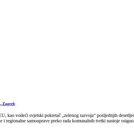
., Zagreb
 kao vodeći svjetski pokretač „zelenog razvoja“ posljednjih desetljeća
 i regionalne samouprave preko rada komunalnih tvrtki nastoje osigurat