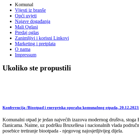
Komunal
Vijesti iz branše
Opći uvjeti
Najave događanja
Mali Oglasi
Predaj oglas
Zanimljivi i korisni Linkovi
Marketing i pretplata
O nama
Impressum
Ukoliko ste propustili
Konferencija /Biootpad i energetska oporaba komunalnog otpada, 20.12.2023
Komunalni otpad je jedan najvećih izazova modernog društva, stoga EU,
članicama. Naime, uz podršku Bruxellesa i nacionalnih vlada područne
posebice tretiranje biootpada - njegovog najosjetljivijeg dijela.