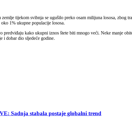
zemlje tijekom svibnja se ugušilo preko osam milijuna lososa, zbog traj
o oko 1% ukupne populacije lososa.
vo predviđaju kako ukupni iznos štete biti mnogo veći. Neke manje obite
 i dobar dio sljedeće godine.
nja stabala postaje globalni trend