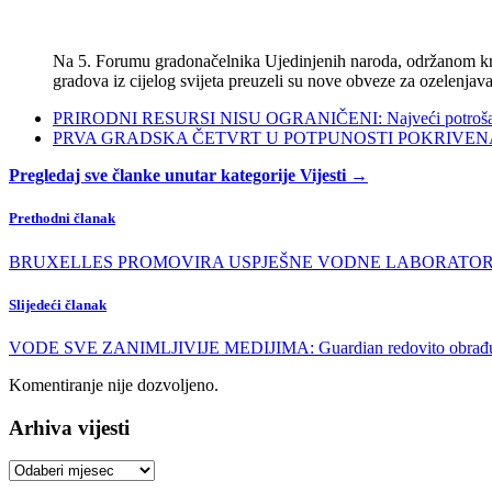
Na 5. Forumu gradonačelnika Ujedinjenih naroda, održanom kra
gradova iz cijelog svijeta preuzeli su nove obveze za ozelenjava
PRIRODNI RESURSI NISU OGRANIČENI: Najveći potrošači s
PRVA GRADSKA ČETVRT U POTPUNOSTI POKRIVENA POL
Pregledaj sve članke unutar kategorije Vijesti →
Prethodni članak
BRUXELLES PROMOVIRA USPJEŠNE VODNE LABORATORIJE: W
Slijedeći članak
VODE SVE ZANIMLJIVIJE MEDIJIMA: Guardian redovito obrađuje
Komentiranje nije dozvoljeno.
Arhiva vijesti
Arhiva
vijesti