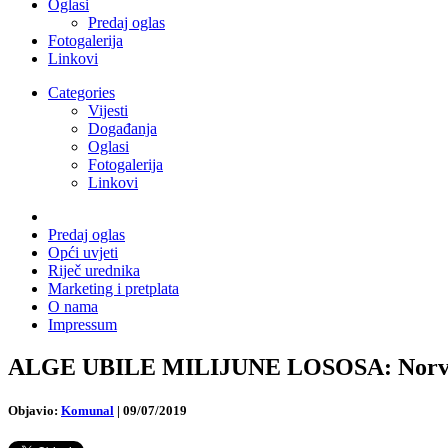
Oglasi
Predaj oglas
Fotogalerija
Linkovi
Categories
Vijesti
Događanja
Oglasi
Fotogalerija
Linkovi
Predaj oglas
Opći uvjeti
Riječ urednika
Marketing i pretplata
O nama
Impressum
ALGE UBILE MILIJUNE LOSOSA: Norveška
Objavio:
Komunal
|
09/07/2019