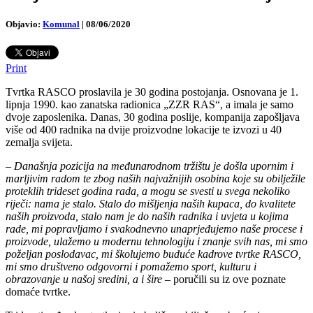
Objavio:
Komunal
|
08/06/2020
Print
Tvrtka RASCO proslavila je 30 godina postojanja. Osnovana je 1.
lipnja 1990. kao zanatska radionica „ZZR RAS“, a imala je samo
dvoje zaposlenika. Danas, 30 godina poslije, kompanija zapošljava
više od 400 radnika na dvije proizvodne lokacije te izvozi u 40
zemalja svijeta.
–
Današnja pozicija na međunarodnom tržištu je došla upornim i
marljivim radom te zbog naših najvažnijih osobina koje su obilježile
proteklih trideset godina rada, a mogu se svesti u svega nekoliko
riječi: nama je stalo. Stalo do mišljenja naših kupaca, do kvalitete
naših proizvoda, stalo nam je do naših radnika i uvjeta u kojima
rade, mi popravljamo i svakodnevno unaprjeđujemo naše procese i
proizvode, ulažemo u modernu tehnologiju i znanje svih nas, mi smo
poželjan poslodavac, mi školujemo buduće kadrove tvrtke RASCO,
mi smo društveno odgovorni i pomažemo sport, kulturu i
obrazovanje u našoj sredini, a i šire
– poručili su iz ove poznate
domaće tvrtke.