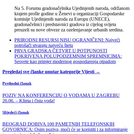
Na 5. Forumu gradonačelnika Ujedinjenih naroda, održanom
krajem prošle godine u Ženevi u organizaciji Gospodarske
komisije Ujedinjenih naroda za Europu (UNECE),
gradonačelnici i predstavnici gradova iz cijelog svijeta
preuzeli su nove obveze za ozelenjavanje urbanih sredina.
PRIRODNI RESURSI NISU OGRANIČENI: Najveći
potrošači stvaraju najveću štetu
PRVA GRADSKA ČETVRT U POTPUNOSTI
POKRIVENA POLUPODZEMNIM SPREMNICIMA:
Sesvete kao primjer modernog gospodarenja otpadom
Pregledaj sve članke unutar kategorije Vijesti →
Prethodni članak
POZIV NA KONFERENCIJU O VODAMA U ZAGREBU
26.06. – Klima i čista voda!
Slijedeći članak
BEOGRAD DOBIVA 100 PAMETNIH TELEFONSKIH
GOVORNICA: Osim poziva, moći će se koristiti i za informiranje