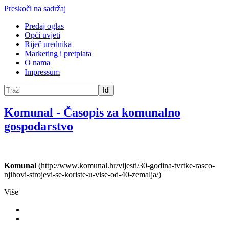
Preskoči na sadržaj
Predaj oglas
Opći uvjeti
Riječ urednika
Marketing i pretplata
O nama
Impressum
Idi
Komunal
-
Časopis za komunalno
gospodarstvo
Komunal
(http://www.komunal.hr/vijesti/30-godina-tvrtke-rasco-
njihovi-strojevi-se-koriste-u-vise-od-40-zemalja/)
Više