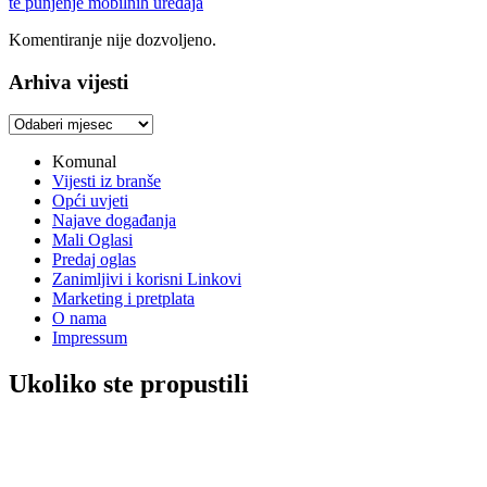
te punjenje mobilnih uređaja
Komentiranje nije dozvoljeno.
Arhiva vijesti
Arhiva
vijesti
Komunal
Vijesti iz branše
Opći uvjeti
Najave događanja
Mali Oglasi
Predaj oglas
Zanimljivi i korisni Linkovi
Marketing i pretplata
O nama
Impressum
Ukoliko ste propustili