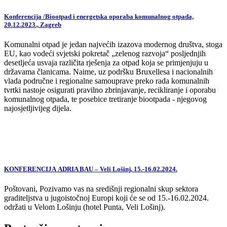
Konferencija /Biootpad i energetska oporaba komunalnog otpada,
20.12.2023., Zagreb
Komunalni otpad je jedan najvećih izazova modernog društva, stoga
EU, kao vodeći svjetski pokretač „zelenog razvoja“ posljednjih
desetljeća usvaja različita rješenja za otpad koja se primjenjuju u
državama članicama. Naime, uz podršku Bruxellesa i nacionalnih
vlada područne i regionalne samouprave preko rada komunalnih
tvrtki nastoje osigurati pravilno zbrinjavanje, recikliranje i oporabu
komunalnog otpada, te posebice tretiranje biootpada - njegovog
najosjetljivijeg dijela.
KONFERENCIJA ADRIA BAU – Veli Lošinj, 15.-16.02.2024.
Poštovani, Pozivamo vas na središnji regionalni skup sektora
graditeljstva u jugoistočnoj Europi koji će se od 15.-16.02.2024.
održati u Velom Lošinju (hotel Punta, Veli Lošinj).