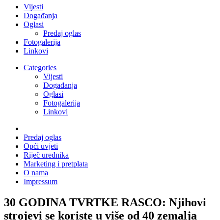
Vijesti
Događanja
Oglasi
Predaj oglas
Fotogalerija
Linkovi
Categories
Vijesti
Događanja
Oglasi
Fotogalerija
Linkovi
Predaj oglas
Opći uvjeti
Riječ urednika
Marketing i pretplata
O nama
Impressum
30 GODINA TVRTKE RASCO: Njihovi
strojevi se koriste u više od 40 zemalja