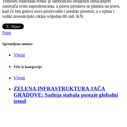
Trideseti rođendan tvrtke je simbolično obilježen obraćanjem
osnivača svim zaposlenicima, a prava proslava se planira na jesen,
kad će biti gotovi novi proizvodni i uredski prostori, a s njima i
veliki investicijski ciklus vrijedan 80 mil. KN.
Print
Spremljeno unutar:
Vijesti
Više iz kategorije:
Vijesti
ZELENA INFRASTRUKTURA JAČA
GRADOVE: Sadnja stabala postaje globalni
trend