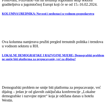
Poštovani, Pozivamo vas na središnji regionalni skup sektora
graditeljstva u jugoistočnoj Europi koji će se od 15.-16.02.2024.
KOLUMNA UREDNIKA: Novosti i nedostaci u vodnom gospodarstvu
Ova kolumna namjerava pružiti pregled trenutnih politika i trendova
u vodnom sektoru u RH.
LOKALNE DEMOGRAFSKE I RAZVOJNE MJERE: Demografski problem
ne smije biti platforma za prepucavanje, već za dijalog!
Demografski problem ne smije biti platforma za prepucavanje, već
dijalog – jedan je od glavnih zaključaka konferencije „Lokalne
demografske i razvojne mjere“ koja je održana danas u hotelu
Westin.