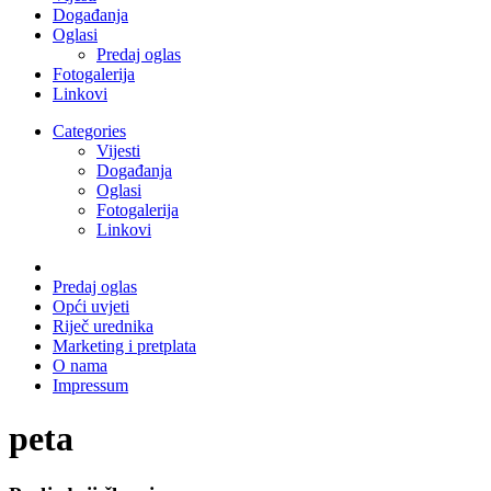
Događanja
Oglasi
Predaj oglas
Fotogalerija
Linkovi
Categories
Vijesti
Događanja
Oglasi
Fotogalerija
Linkovi
Predaj oglas
Opći uvjeti
Riječ urednika
Marketing i pretplata
O nama
Impressum
peta