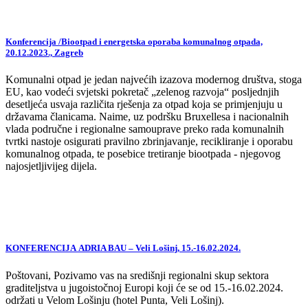
Konferencija /Biootpad i energetska oporaba komunalnog otpada,
20.12.2023., Zagreb
Komunalni otpad je jedan najvećih izazova modernog društva, stoga
EU, kao vodeći svjetski pokretač „zelenog razvoja“ posljednjih
desetljeća usvaja različita rješenja za otpad koja se primjenjuju u
državama članicama. Naime, uz podršku Bruxellesa i nacionalnih
vlada područne i regionalne samouprave preko rada komunalnih
tvrtki nastoje osigurati pravilno zbrinjavanje, recikliranje i oporabu
komunalnog otpada, te posebice tretiranje biootpada - njegovog
najosjetljivijeg dijela.
KONFERENCIJA ADRIA BAU – Veli Lošinj, 15.-16.02.2024.
Poštovani, Pozivamo vas na središnji regionalni skup sektora
graditeljstva u jugoistočnoj Europi koji će se od 15.-16.02.2024.
održati u Velom Lošinju (hotel Punta, Veli Lošinj).