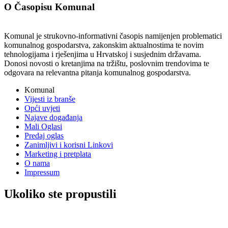
O Časopisu Komunal
Komunal je strukovno-informativni časopis namijenjen problematici
komunalnog gospodarstva, zakonskim aktualnostima te novim
tehnologijama i rješenjima u Hrvatskoj i susjednim državama.
Donosi novosti o kretanjima na tržištu, poslovnim trendovima te
odgovara na relevantna pitanja komunalnog gospodarstva.
Komunal
Vijesti iz branše
Opći uvjeti
Najave događanja
Mali Oglasi
Predaj oglas
Zanimljivi i korisni Linkovi
Marketing i pretplata
O nama
Impressum
Ukoliko ste propustili