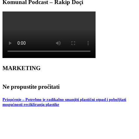
Komunal Podcast – Rakip Doçi
MARKETING
Ne propustite pročitati
Priopćenje – Potrebno je radikalno smanjiti plastični otpad i poboljšati
mogućnosti recikliranja plastike