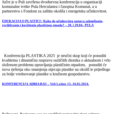
Jučer je u Puli završena dvodnevna konferencija u organizaciji
komunalne tvrtke Pula Herculanea i časopisa Komunal, a u
partnerstvu s Fondom za zaštitu okoliša i energetsku učinkovitost.
EDUKACIJA O PLASTICI / Kako do učinkovitog sustava sakupljanja,
recikliranja i korištenja plastičnog otpada? – 28. i 29.04., PULA
Konferencija PLASTIKA 2025 je stručni skup koji će ponuditi
kvalitetnu i dinamičnu raspravu različitih dionika o aktualnom i vrlo
složenom problemu upravljanja plastičnim otpadom, ponuditi će
nova rješenja oko smanjenja utjecaja plastike na okoliš te prijedloge
za bolje vrednovanje plastike u kružnom gospodarstvu.
KONFERENCIJA ADRIA BAU – Veli Lošinj, 15.-16.02.2024.