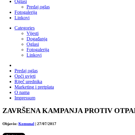
Oglasi
Predaj oglas
Fotogalerija
Linkovi
Categories
Vijesti
Događanja
Oglasi
Fotogalerija
Linkovi
Predaj oglas
Opći uvjeti
Riječ urednika
Marketing i pretplata
O nama
Impressum
ZAVRŠENA KAMPANJA PROTIV OTPADA U M
Objavio:
Komunal
|
27/07/2017