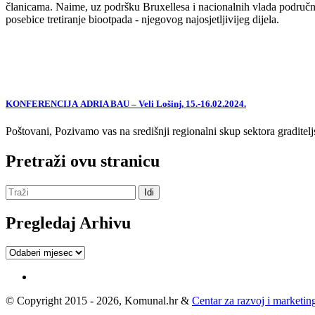
članicama. Naime, uz podršku Bruxellesa i nacionalnih vlada područne
posebice tretiranje biootpada - njegovog najosjetljivijeg dijela.
KONFERENCIJA ADRIA BAU – Veli Lošinj, 15.-16.02.2024.
Poštovani, Pozivamo vas na središnji regionalni skup sektora graditelj
Pretraži ovu stranicu
Pregledaj Arhivu
Pregledaj
Arhivu
© Copyright 2015 - 2026, Komunal.hr &
Centar za razvoj i marketing