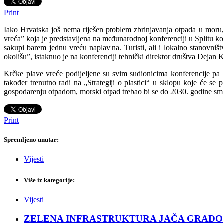
Print
Iako Hrvatska još nema riješen problem zbrinjavanja otpada u moru,
vreća” koja je predstavljena na međunarodnoj konferenciji u Splitu k
sakupi barem jednu vreću naplavina. Turisti, ali i lokalno stanovniš
okolišu”, istaknuo je na konferenciji tehnički direktor društva Dejan 
Krčke plave vreće podijeljene su svim sudionicima konferencije pa i
također trenutno radi na „Strategiji o plastici“ u sklopu koje će 
gospodarenju otpadom, morski otpad trebao bi se do 2030. godine sma
Print
Spremljeno unutar:
Vijesti
Više iz kategorije:
Vijesti
ZELENA INFRASTRUKTURA JAČA GRADOVE: Sad