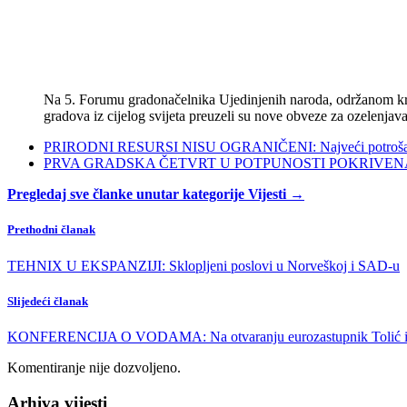
Na 5. Forumu gradonačelnika Ujedinjenih naroda, održanom kra
gradova iz cijelog svijeta preuzeli su nove obveze za ozelenjava
PRIRODNI RESURSI NISU OGRANIČENI: Najveći potrošači s
PRVA GRADSKA ČETVRT U POTPUNOSTI POKRIVENA POL
Pregledaj sve članke unutar kategorije Vijesti →
Prethodni članak
TEHNIX U EKSPANZIJI: Sklopljeni poslovi u Norveškoj i SAD-u
Slijedeći članak
KONFERENCIJA O VODAMA: Na otvaranju eurozastupnik Tolić i vodst
Komentiranje nije dozvoljeno.
Arhiva vijesti