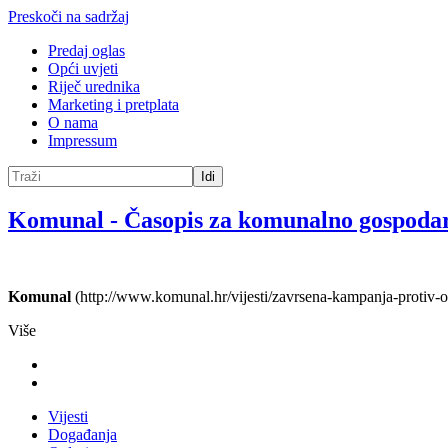
Preskoči na sadržaj
Predaj oglas
Opći uvjeti
Riječ urednika
Marketing i pretplata
O nama
Impressum
Idi
Komunal
-
Časopis za komunalno gospoda
Komunal
(http://www.komunal.hr/vijesti/zavrsena-kampanja-protiv-o
Više
Vijesti
Događanja