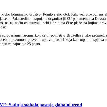
 krčko komunalno društvo, Ponikve eko otok Krk, već provodi niz akc
oja se održala sredinom srpnja, u organizaciji EU parlamentarca Davora
tvo, na taj način osiguravaju sebi i drugima čiste plaže na kojima prov
Kosić.
 europarlamentarcima koji će ih ponijeti u Bruxelles i tako pronijeti 
se posebna pozornost posvetiti upravo plastici koja kao otpad dospi
njiti za najmanje 25 posto.
nja stabala postaje globalni trend