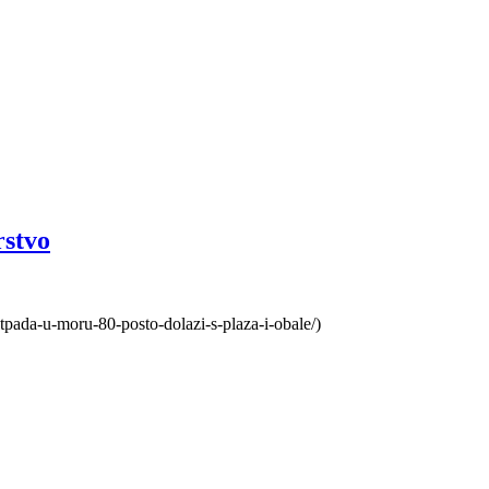
rstvo
tpada-u-moru-80-posto-dolazi-s-plaza-i-obale/)