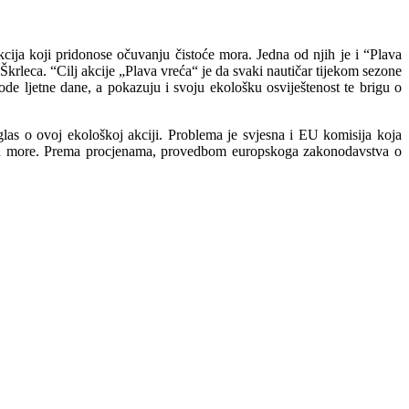
ija koji pridonose očuvanju čistoće mora. Jedna od njih je i “Plava
 Škrleca.
“Cilj akcije „Plava vreća“ je da svaki nautičar tijekom sezone
ode ljetne dane, a pokazuju i svoju ekološku osviještenost te brigu o
glas o ovoj ekološkoj akciji. Problema je svjesna i EU komisija koja
jeva u more. Prema procjenama, provedbom europskoga zakonodavstva o