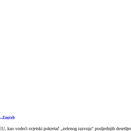
., Zagreb
 kao vodeći svjetski pokretač „zelenog razvoja“ posljednjih desetljeća