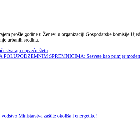
jem prošle godine u Ženevi u organizaciji Gospodarske komisije Ujed
nje urbanih sredina.
tvaraju najveću štetu
UPODZEMNIM SPREMNICIMA: Sesvete kao primjer modernog 
vo Ministarstva zaštite okoliša i energetike!