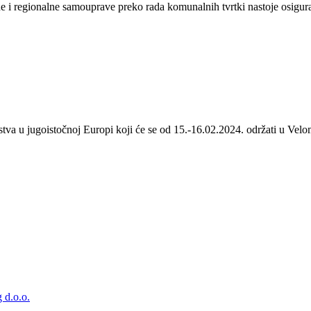
 i regionalne samouprave preko rada komunalnih tvrtki nastoje osigurat
stva u jugoistočnoj Europi koji će se od 15.-16.02.2024. održati u Velom
 d.o.o.