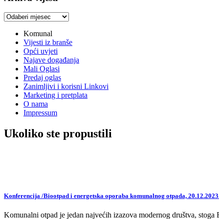
Arhiva
vijesti
Komunal
Vijesti iz branše
Opći uvjeti
Najave događanja
Mali Oglasi
Predaj oglas
Zanimljivi i korisni Linkovi
Marketing i pretplata
O nama
Impressum
Ukoliko ste propustili
Konferencija /Biootpad i energetska oporaba komunalnog otpada, 20.12.2023
Komunalni otpad je jedan najvećih izazova modernog društva, stoga EU,