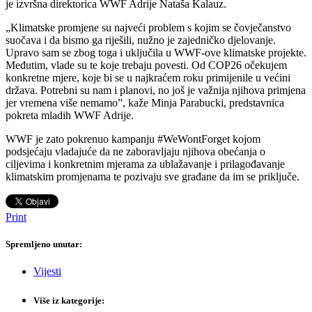
je izvršna direktorica WWF Adrije Nataša Kalauz.
„Klimatske promjene su najveći problem s kojim se čovječanstvo
suočava i da bismo ga riješili, nužno je zajedničko djelovanje.
Upravo sam se zbog toga i uključila u WWF-ove klimatske projekte.
Međutim, vlade su te koje trebaju povesti. Od COP26 očekujem
konkretne mjere, koje bi se u najkraćem roku primijenile u većini
država. Potrebni su nam i planovi, no još je važnija njihova primjena
jer vremena više nemamo”, kaže Minja Parabucki, predstavnica
pokreta mladih WWF Adrije.
WWF je zato pokrenuo kampanju #WeWontForget kojom
podsjećaju vladajuće da ne zaboravljaju njihova obećanja o
ciljevima i konkretnim mjerama za ublažavanje i prilagođavanje
klimatskim promjenama te pozivaju sve građane da im se priključe.
Print
Spremljeno unutar:
Vijesti
Više iz kategorije: