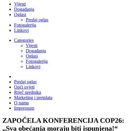
Vijesti
Događanja
Oglasi
Predaj oglas
Fotogalerija
Linkovi
Categories
Vijesti
Događanja
Oglasi
Fotogalerija
Linkovi
Predaj oglas
Opći uvjeti
Riječ urednika
Marketing i pretplata
O nama
Impressum
ZAPOČELA KONFERENCIJA COP26:
„Sva obećanja moraju biti ispunjena!“