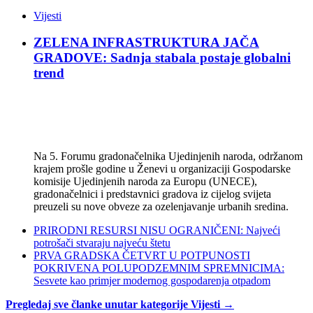
Vijesti
ZELENA INFRASTRUKTURA JAČA
GRADOVE: Sadnja stabala postaje globalni
trend
Na 5. Forumu gradonačelnika Ujedinjenih naroda, održanom
krajem prošle godine u Ženevi u organizaciji Gospodarske
komisije Ujedinjenih naroda za Europu (UNECE),
gradonačelnici i predstavnici gradova iz cijelog svijeta
preuzeli su nove obveze za ozelenjavanje urbanih sredina.
PRIRODNI RESURSI NISU OGRANIČENI: Najveći
potrošači stvaraju najveću štetu
PRVA GRADSKA ČETVRT U POTPUNOSTI
POKRIVENA POLUPODZEMNIM SPREMNICIMA:
Sesvete kao primjer modernog gospodarenja otpadom
Pregledaj sve članke unutar kategorije Vijesti →