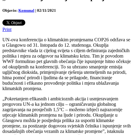
Objavio:
Komunal
|
02/11/2021
Print
UN-ova konferencija o klimatskim promjenama COP26 održava se
u Glasgowu od 31. listopada do 12. studenoga. Okuplja
predstavnike vlada iz cijelog svijeta s ciljem definiranja zajedničkih
politika i mjera za odgovor na klimatsku krizu. Tim je povodom
WWF formulirao pet glavnih obećanja čije ispunjenje hitno očekuje
od okupljenih na konferenciji.
To su ubrzano smanjenje emisija
ugljičnog dioksida, primjenjivanje rješenja utemeljenih na prirodi,
hitna pomoć prirodi i ljudima da se prilagode, financiranje
budućnosti i efikasno provođenje politika i mjera ublažavanja
klimatskih promjena.
„Pokretanjem efikasnih i ambicioznih akcija i usmjeravanjem
pregovora UN-a ka jednom cilju – ograničavanju globalnog
zagrijavanja na prosječnih 1,5°C – možemo izbjeći najrazornije
utjecaje klimatskih promjena na ljude i prirodu. Okupljanje u
Glasgowu možda je posljednja prilika za usporiti klimatske
promjene, za postizanje dogovora svjetskih čelnika i ispunjenje svih
dosadašnjih obećanja vezanih za klimatske promjene”, istaknula