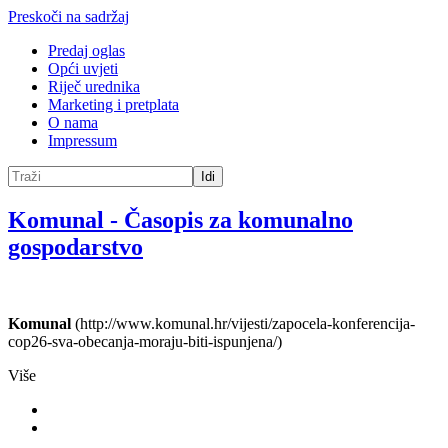
Preskoči na sadržaj
Predaj oglas
Opći uvjeti
Riječ urednika
Marketing i pretplata
O nama
Impressum
Idi
Komunal
-
Časopis za komunalno
gospodarstvo
Komunal
(http://www.komunal.hr/vijesti/zapocela-konferencija-
cop26-sva-obecanja-moraju-biti-ispunjena/)
Više