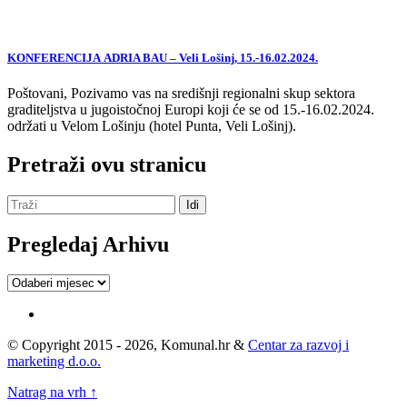
KONFERENCIJA ADRIA BAU – Veli Lošinj, 15.-16.02.2024.
Poštovani, Pozivamo vas na središnji regionalni skup sektora
graditeljstva u jugoistočnoj Europi koji će se od 15.-16.02.2024.
održati u Velom Lošinju (hotel Punta, Veli Lošinj).
Pretraži ovu stranicu
Pregledaj Arhivu
Pregledaj
Arhivu
© Copyright 2015 - 2026, Komunal.hr &
Centar za razvoj i
marketing d.o.o.
Natrag na vrh ↑