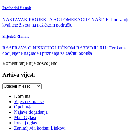
Prethodni članak
NASTAVAK PROJEKTA AGLOMERACIJE NAŠICE: Podizanje
kvalitete života na našičkom području
Slijedeći članak
RASPRAVA O NISKOUGLJIČNOM RAZVOJU RH: Tvrtkama
dodijeljene nagrade i priznanja za zaštitu okoliša
Komentiranje nije dozvoljeno.
Arhiva vijesti
Arhiva
vijesti
Komunal
Vijesti iz branše
Opći uvjeti
Najave događanja
Mali Oglasi
Predaj oglas
Zanimljivi i korisni Linkovi