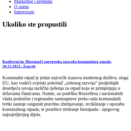
Marketing i pretplata
O nama
Impressum
Ukoliko ste propustili
Konferencija /Biootpad i energetska oporaba komunalnog otpada,
20.12.2023., Zagreb
Komunalni otpad je jedan najvećih izazova modernog društva, stoga
EU, kao vodeći svjetski pokretač „zelenog razvoja“ posljednjih
desetljeća usvaja različita rješenja za otpad koja se primjenjuju u
državama članicama. Naime, uz podršku Bruxellesa i nacionalnih
vlada područne i regionalne samouprave preko rada komunalnih
tvrtki nastoje osigurati pravilno zbrinjavanje, recikliranje i oporabu
komunalnog otpada, te posebice tretiranje biootpada - njegovog
najosjetljivijeg dijela.