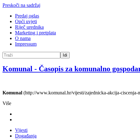
Preskoči na sadržaj
Predaj oglas
Opći uvjeti
Riječ urednika
Marketing i pretplata
O nama
Impressum
Idi
Komunal
-
Časopis za komunalno gospoda
Komunal
(http://www.komunal.hr/vijesti/zajednicka-akcija-ciscenja
Više
Vijesti
Događanja