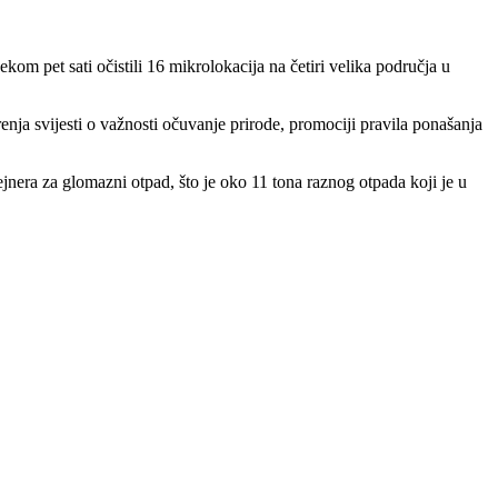
m pet sati očistili 16 mikrolokacija na četiri velika područja u
renja svijesti o važnosti očuvanje prirode, promociji pravila ponašanja
era za glomazni otpad, što je oko 11 tona raznog otpada koji je u