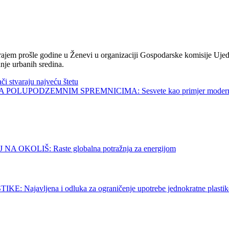
jem prošle godine u Ženevi u organizaciji Gospodarske komisije Ujed
nje urbanih sredina.
tvaraju najveću štetu
UPODZEMNIM SPREMNICIMA: Sesvete kao primjer modernog 
OLIŠ: Raste globalna potražnja za energijom
vljena i odluka za ograničenje upotrebe jednokratne plastik