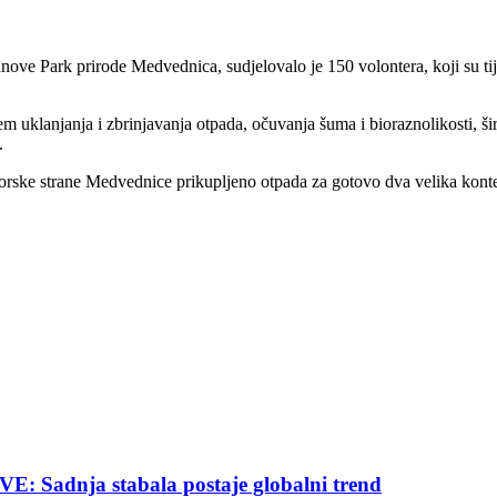
 Park prirode Medvednica, sudjelovalo je 150 volontera, koji su tijeko
ljem uklanjanja i zbrinjavanja otpada, očuvanja šuma i bioraznolikosti, ši
.
rske strane Medvednice prikupljeno otpada za gotovo dva velika kontejn
nja stabala postaje globalni trend