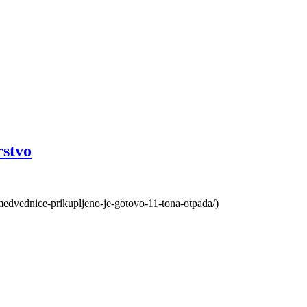
rstvo
-medvednice-prikupljeno-je-gotovo-11-tona-otpada/)