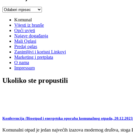
Arhiva
vijesti
Komunal
Vijesti iz branše
Opći uvjeti
Najave događanja
Mali Oglasi
Predaj oglas
Zanimljivi i korisni Linkovi
Marketing i pretplata
O nama
Impressum
Ukoliko ste propustili
Konferencija /Biootpad i energetska oporaba komunalnog otpada, 20.12.2023
Komunalni otpad je jedan najvećih izazova modernog društva, stoga EU,