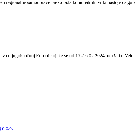
 i regionalne samouprave preko rada komunalnih tvrtki nastoje osigurat
stva u jugoistočnoj Europi koji će se od 15.-16.02.2024. održati u Velom
 d.o.o.