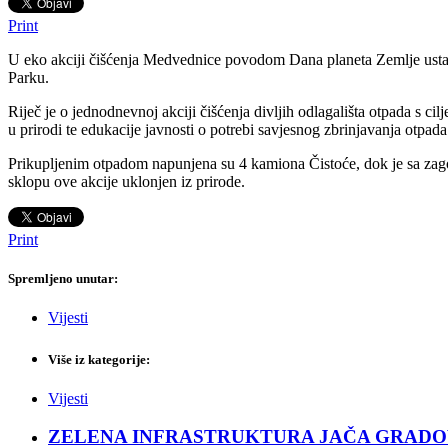
Print
U eko akciji čišćenja Medvednice povodom Dana planeta Zemlje ustanove
Parku.
Riječ je o jednodnevnoj akciji čišćenja divljih odlagališta otpada s ci
u prirodi te edukacije javnosti o potrebi savjesnog zbrinjavanja otpada
Prikupljenim otpadom napunjena su 4 kamiona Čistoće, dok je sa zago
sklopu ove akcije uklonjen iz prirode.
Print
Spremljeno unutar:
Vijesti
Više iz kategorije:
Vijesti
ZELENA INFRASTRUKTURA JAČA GRADOVE: Sad