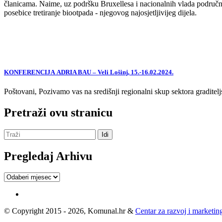
članicama. Naime, uz podršku Bruxellesa i nacionalnih vlada područne
posebice tretiranje biootpada - njegovog najosjetljivijeg dijela.
KONFERENCIJA ADRIA BAU – Veli Lošinj, 15.-16.02.2024.
Poštovani, Pozivamo vas na središnji regionalni skup sektora graditelj
Pretraži ovu stranicu
Pregledaj Arhivu
Pregledaj
Arhivu
© Copyright 2015 - 2026, Komunal.hr &
Centar za razvoj i marketing