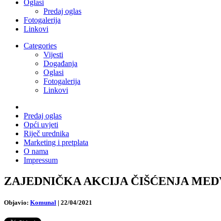
Oglasi
Predaj oglas
Fotogalerija
Linkovi
Categories
Vijesti
Događanja
Oglasi
Fotogalerija
Linkovi
Predaj oglas
Opći uvjeti
Riječ urednika
Marketing i pretplata
O nama
Impressum
ZAJEDNIČKA AKCIJA ČIŠĆENJA MEDVEDNI
Objavio:
Komunal
|
22/04/2021