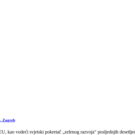
., Zagreb
 kao vodeći svjetski pokretač „zelenog razvoja“ posljednjih desetljeća