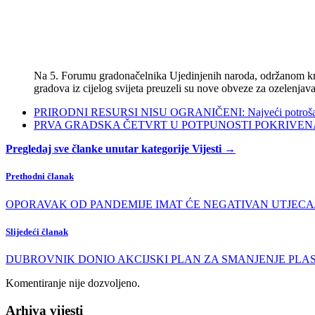
Na 5. Forumu gradonačelnika Ujedinjenih naroda, održanom kra
gradova iz cijelog svijeta preuzeli su nove obveze za ozelenjava
PRIRODNI RESURSI NISU OGRANIČENI: Najveći potrošači s
PRVA GRADSKA ČETVRT U POTPUNOSTI POKRIVENA POL
Pregledaj sve članke unutar kategorije Vijesti →
Prethodni članak
OPORAVAK OD PANDEMIJE IMAT ĆE NEGATIVAN UTJECAJ NA OK
Slijedeći članak
DUBROVNIK DONIO AKCIJSKI PLAN ZA SMANJENJE PLASTIKE: Naja
Komentiranje nije dozvoljeno.
Arhiva vijesti