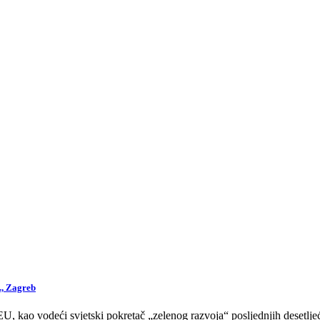
., Zagreb
 kao vodeći svjetski pokretač „zelenog razvoja“ posljednjih desetljeća