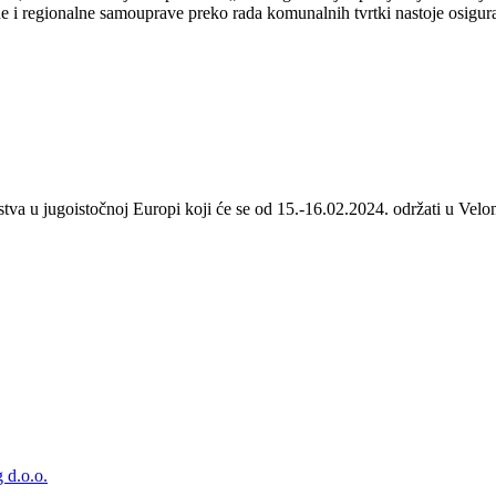
 i regionalne samouprave preko rada komunalnih tvrtki nastoje osigurat
stva u jugoistočnoj Europi koji će se od 15.-16.02.2024. održati u Velom
 d.o.o.