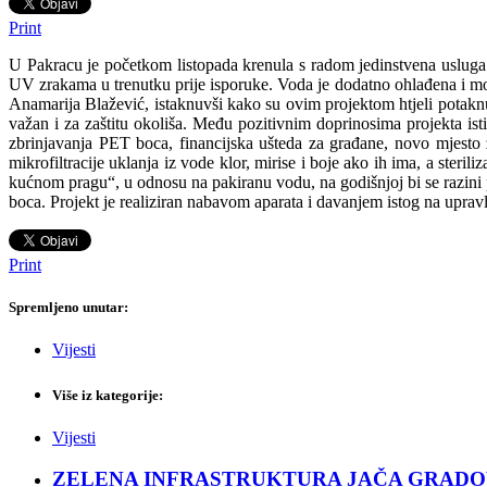
Print
U Pakracu je početkom listopada krenula s radom jedinstvena usluga 
UV zrakama u trenutku prije isporuke. Voda je dodatno ohlađena i mož
Anamarija Blažević, istaknuvši kako su ovim projektom htjeli potaknu
važan i za zaštitu okoliša. Među pozitivnim doprinosima projekta ist
zbrinjavanja PET boca, financijska ušteda za građane, novo mjesto
mikrofiltracije uklanja iz vode klor, mirise i boje ako ih ima, a ste
kućnom pragu“, u odnosu na pakiranu vodu, na godišnjoj bi se razini p
boca. Projekt je realiziran nabavom aparata i davanjem istog na uprav
Print
Spremljeno unutar:
Vijesti
Više iz kategorije:
Vijesti
ZELENA INFRASTRUKTURA JAČA GRADOVE: Sad