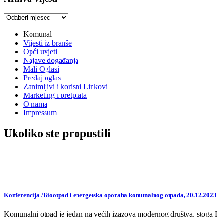
Arhiva
vijesti
Komunal
Vijesti iz branše
Opći uvjeti
Najave događanja
Mali Oglasi
Predaj oglas
Zanimljivi i korisni Linkovi
Marketing i pretplata
O nama
Impressum
Ukoliko ste propustili
Konferencija /Biootpad i energetska oporaba komunalnog otpada, 20.12.2023
Komunalni otpad je jedan najvećih izazova modernog društva, stoga EU,