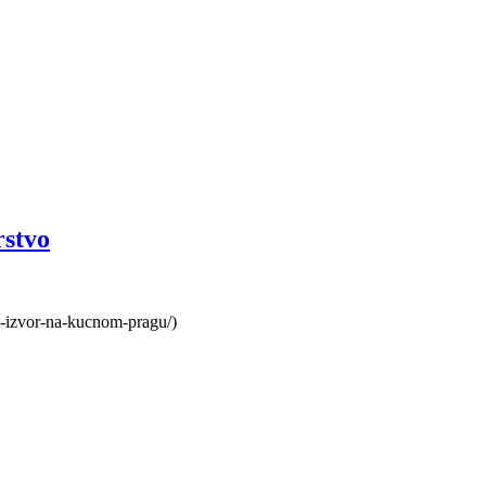
rstvo
t-izvor-na-kucnom-pragu/)