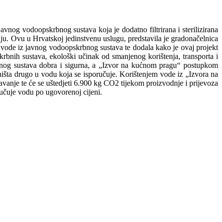
nog vodoopskrbnog sustava koja je dodatno filtrirana i sterilizirana
ju. Ovu u Hrvatskoj jedinstvenu uslugu, predstavila je gradonačelnica
e vode iz javnog vodoopskrbnog sustava te dodala kako je ovaj projekt
krbnih sustava, ekološki učinak od smanjenog korištenja, transporta i
rbnog sustava dobra i sigurna, a „Izvor na kućnom pragu“ postupkom
 ništa drugo u vodu koja se isporučuje. Korištenjem vode iz „Izvora na
avanje te će se uštedjeti 6.900 kg CO2 tijekom proizvodnje i prijevoza
ručuje vodu po ugovorenoj cijeni.