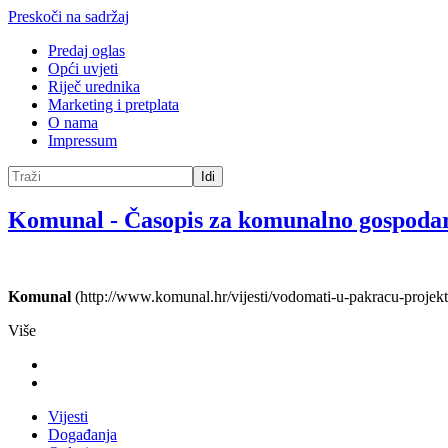
Preskoči na sadržaj
Predaj oglas
Opći uvjeti
Riječ urednika
Marketing i pretplata
O nama
Impressum
Idi
Komunal
-
Časopis za komunalno gospoda
Komunal
(http://www.komunal.hr/vijesti/vodomati-u-pakracu-projek
Više
Vijesti
Događanja