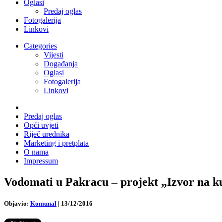
Oglasi
Predaj oglas
Fotogalerija
Linkovi
Categories
Vijesti
Događanja
Oglasi
Fotogalerija
Linkovi
Predaj oglas
Opći uvjeti
Riječ urednika
Marketing i pretplata
O nama
Impressum
Vodomati u Pakracu – projekt „Izvor na 
Objavio:
Komunal
|
13/12/2016