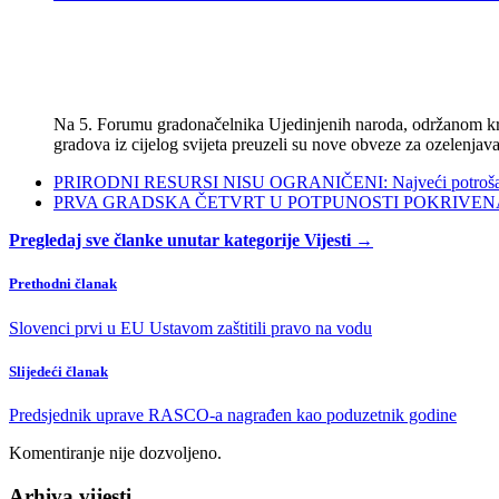
Na 5. Forumu gradonačelnika Ujedinjenih naroda, održanom kra
gradova iz cijelog svijeta preuzeli su nove obveze za ozelenjava
PRIRODNI RESURSI NISU OGRANIČENI: Najveći potrošači s
PRVA GRADSKA ČETVRT U POTPUNOSTI POKRIVENA POL
Pregledaj sve članke unutar kategorije Vijesti →
Prethodni članak
Slovenci prvi u EU Ustavom zaštitili pravo na vodu
Slijedeći članak
Predsjednik uprave RASCO-a nagrađen kao poduzetnik godine
Komentiranje nije dozvoljeno.
Arhiva vijesti