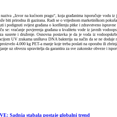
naziva „Izvor na kućnom pragu“, koja građanima isporučuje vodu iz jav
e biti prirodna ili gazirana. Radi se o vrijednom marketinškom pokuša
ti i podignuti svijest građana o korištenju pitke i zdravstveno ispravn
iču se: vraćanje povjerenja građana u kvalitetu vode iz javnih vodoops
 za susrete i druženje. Osnovna postavka je da je voda iz vodoopsk
rilizacijom UV zrakama uništava DNA bakterija na način da se ne dodaje
roizvelo 4.000 kg PET-a manje koje treba poslati na oporabu ili zbrinj
ljanje uz obvezu upravitelja da garantira za sve zakonske obveze i ispo
nja stabala postaje globalni trend