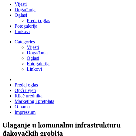
Vijesti
Događanja
Oglasi
Predaj oglas
Fotogalerija
Linkovi
Categories
Vijesti
Događanja
Oglasi
Fotogalerija
Linkovi
Predaj oglas
Opći uvjeti
Riječ urednika
Marketing i pretplata
O nama
Impressum
Ulaganje u komunalnu infrastrukturu
đakovačkih groblja