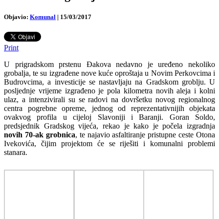
Objavio:
Komunal
|
15/03/2017
Print
U prigradskom prstenu Đakova nedavno je uređeno nekoliko
grobalja, te su izgrađene nove kuće oproštaja u Novim Perkovcima i
Budrovcima, a investicije se nastavljaju na Gradskom groblju.
U
posljednje vrijeme izgrađeno je pola kilometra novih aleja i kolni
ulaz, a intenzivirali su se radovi na dovršetku novog regionalnog
centra pogrebne opreme, jednog od reprezentativnijih objekata
ovakvog profila u cijeloj Slavoniji i Baranji. Goran Soldo,
predsjednik Gradskog vijeća, rekao je kako je počela izgradnja
novih 70-ak grobnica
, te najavio asfaltiranje pristupne ceste Otona
Ivekovića, čijim projektom će se riješiti i komunalni problemi
stanara.