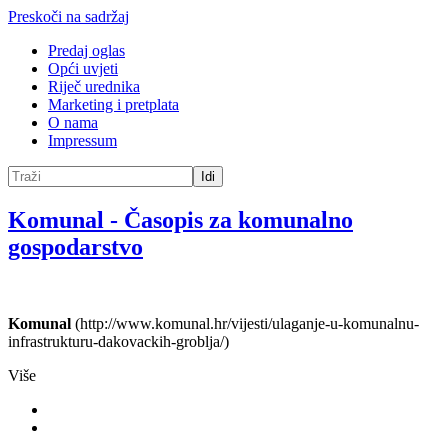
Preskoči na sadržaj
Predaj oglas
Opći uvjeti
Riječ urednika
Marketing i pretplata
O nama
Impressum
Idi
Komunal
-
Časopis za komunalno
gospodarstvo
Komunal
(http://www.komunal.hr/vijesti/ulaganje-u-komunalnu-
infrastrukturu-dakovackih-groblja/)
Više