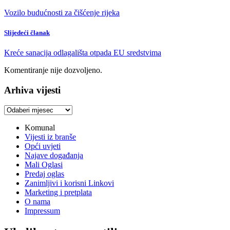
Vozilo budućnosti za čišćenje rijeka
Slijedeći članak
Kreće sanacija odlagališta otpada EU sredstvima
Komentiranje nije dozvoljeno.
Arhiva vijesti
Arhiva
vijesti
Komunal
Vijesti iz branše
Opći uvjeti
Najave događanja
Mali Oglasi
Predaj oglas
Zanimljivi i korisni Linkovi
Marketing i pretplata
O nama
Impressum