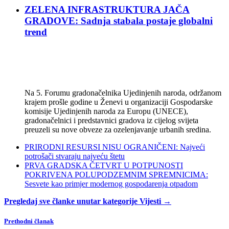
ZELENA INFRASTRUKTURA JAČA
GRADOVE: Sadnja stabala postaje globalni
trend
Na 5. Forumu gradonačelnika Ujedinjenih naroda, održanom
krajem prošle godine u Ženevi u organizaciji Gospodarske
komisije Ujedinjenih naroda za Europu (UNECE),
gradonačelnici i predstavnici gradova iz cijelog svijeta
preuzeli su nove obveze za ozelenjavanje urbanih sredina.
PRIRODNI RESURSI NISU OGRANIČENI: Najveći
potrošači stvaraju najveću štetu
PRVA GRADSKA ČETVRT U POTPUNOSTI
POKRIVENA POLUPODZEMNIM SPREMNICIMA:
Sesvete kao primjer modernog gospodarenja otpadom
Pregledaj sve članke unutar kategorije Vijesti →
Prethodni članak