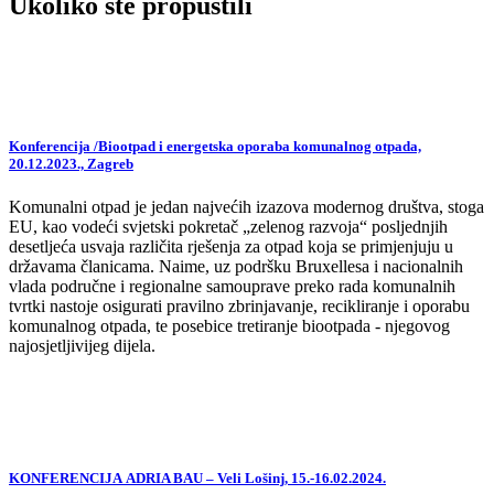
Ukoliko ste propustili
Konferencija /Biootpad i energetska oporaba komunalnog otpada,
20.12.2023., Zagreb
Komunalni otpad je jedan najvećih izazova modernog društva, stoga
EU, kao vodeći svjetski pokretač „zelenog razvoja“ posljednjih
desetljeća usvaja različita rješenja za otpad koja se primjenjuju u
državama članicama. Naime, uz podršku Bruxellesa i nacionalnih
vlada područne i regionalne samouprave preko rada komunalnih
tvrtki nastoje osigurati pravilno zbrinjavanje, recikliranje i oporabu
komunalnog otpada, te posebice tretiranje biootpada - njegovog
najosjetljivijeg dijela.
KONFERENCIJA ADRIA BAU – Veli Lošinj, 15.-16.02.2024.