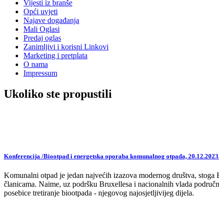
Vijesti iz branše
Opći uvjeti
Najave događanja
Mali Oglasi
Predaj oglas
Zanimljivi i korisni Linkovi
Marketing i pretplata
O nama
Impressum
Ukoliko ste propustili
Konferencija /Biootpad i energetska oporaba komunalnog otpada, 20.12.2023
Komunalni otpad je jedan najvećih izazova modernog društva, stoga EU,
članicama. Naime, uz podršku Bruxellesa i nacionalnih vlada područne
posebice tretiranje biootpada - njegovog najosjetljivijeg dijela.