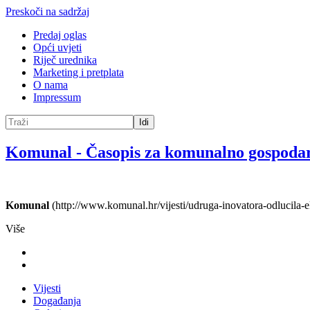
Preskoči na sadržaj
Predaj oglas
Opći uvjeti
Riječ urednika
Marketing i pretplata
O nama
Impressum
Idi
Komunal
-
Časopis za komunalno gospoda
Komunal
(http://www.komunal.hr/vijesti/udruga-inovatora-odlucila-e
Više
Vijesti
Događanja