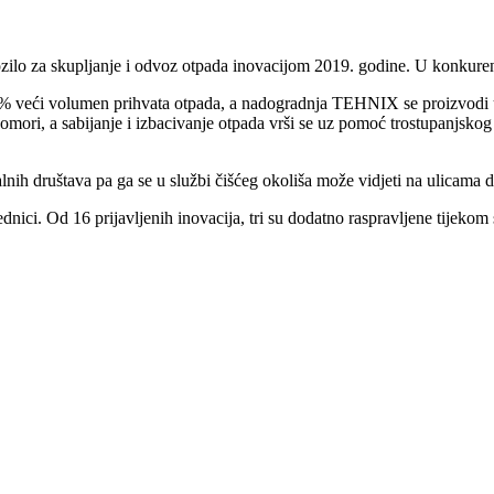
za skupljanje i odvoz otpada inovacijom 2019. godine. U konkurencij
 veći volumen prihvata otpada, a nadogradnja TEHNIX se proizvodi u
komori, a sabijanje i izbacivanje otpada vrši se uz pomoć trostupanjskog
lnih društava pa ga se u službi čišćeg okoliša može vidjeti na ulicama 
nici. Od 16 prijavljenih inovacija, tri su dodatno raspravljene tijekom