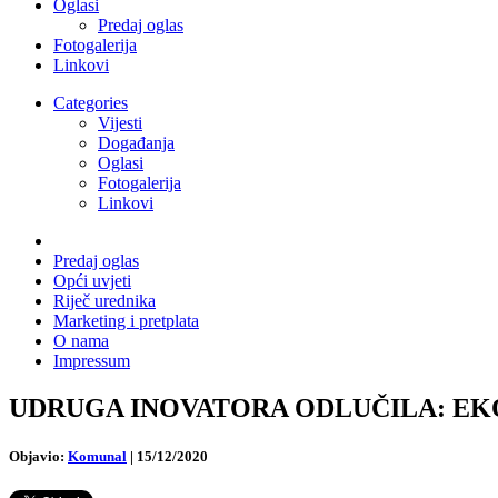
Oglasi
Predaj oglas
Fotogalerija
Linkovi
Categories
Vijesti
Događanja
Oglasi
Fotogalerija
Linkovi
Predaj oglas
Opći uvjeti
Riječ urednika
Marketing i pretplata
O nama
Impressum
UDRUGA INOVATORA ODLUČILA: EKOMUN
Objavio:
Komunal
|
15/12/2020