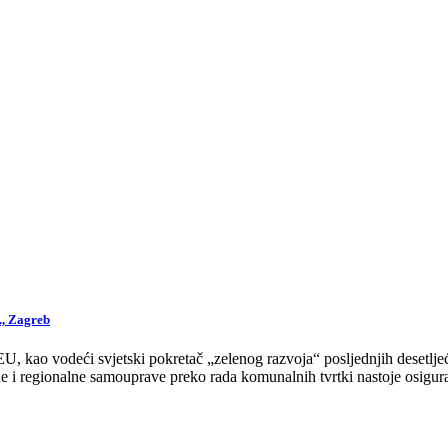
., Zagreb
 kao vodeći svjetski pokretač „zelenog razvoja“ posljednjih desetljeća
 i regionalne samouprave preko rada komunalnih tvrtki nastoje osigurat