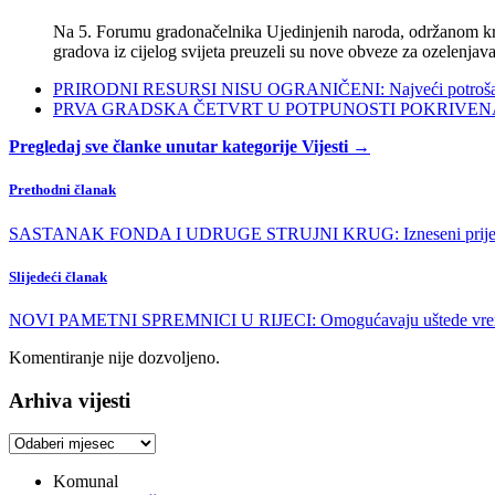
Na 5. Forumu gradonačelnika Ujedinjenih naroda, održanom kra
gradova iz cijelog svijeta preuzeli su nove obveze za ozelenjava
PRIRODNI RESURSI NISU OGRANIČENI: Najveći potrošači s
PRVA GRADSKA ČETVRT U POTPUNOSTI POKRIVENA POL
Pregledaj sve članke unutar kategorije Vijesti →
Prethodni članak
SASTANAK FONDA I UDRUGE STRUJNI KRUG: Izneseni prijedlozi za 
Slijedeći članak
NOVI PAMETNI SPREMNICI U RIJECI: Omogućavaju uštede vreme
Komentiranje nije dozvoljeno.
Arhiva vijesti
Arhiva
vijesti
Komunal