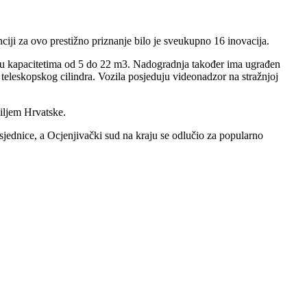
i za ovo prestižno priznanje bilo je sveukupno 16 inovacija.
 kapacitetima od 5 do 22 m3. Nadogradnja također ima ugrađen
 teleskopskog cilindra. Vozila posjeduju videonadzor na stražnjoj
diljem Hrvatske.
 sjednice, a Ocjenjivački sud na kraju se odlučio za popularno