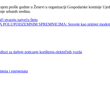
jem prošle godine u Ženevi u organizaciji Gospodarske komisije Ujed
nje urbanih sredina.
tvaraju najveću štetu
UPODZEMNIM SPREMNICIMA: Sesvete kao primjer modernog 
daljnje poticanje korištenja električnih vozila
na i energenata